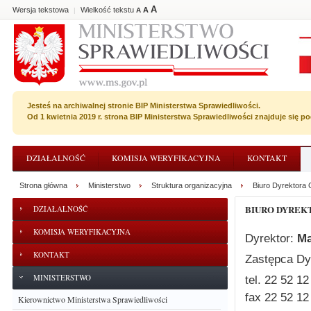
A
Wersja tekstowa
Wielkość tekstu
A
|
A
Jesteś na archiwalnej stronie BIP Ministerstwa Sprawiedliwości.
Od 1 kwietnia 2019 r. strona BIP Ministerstwa Sprawiedliwości znajduje się 
DZIAŁALNOŚĆ
KOMISJA WERYFIKACYJNA
KONTAKT
Strona główna
Ministerstwo
Struktura organizacyjna
Biuro Dyrektora
BIURO DYRE
DZIAŁALNOŚĆ
KOMISJA WERYFIKACYJNA
Dyrektor:
Ma
KONTAKT
Zastępca Dy
MINISTERSTWO
tel. 22 52 12
fax 22 52 12
Kierownictwo Ministerstwa Sprawiedliwości