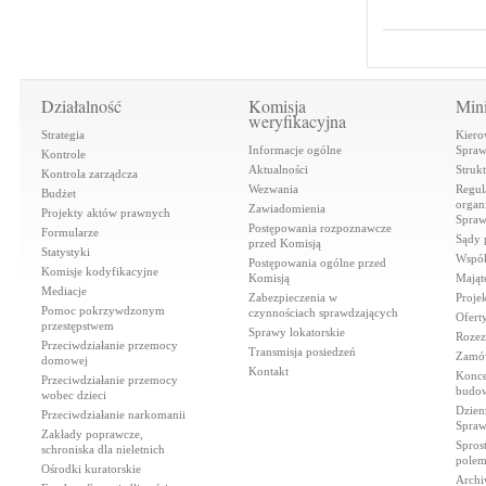
Działalność
Komisja
Mini
weryfikacyjna
Strategia
Kiero
Informacje ogólne
Spraw
Kontrole
Aktualności
Struk
Kontrola zarządcza
Wezwania
Regul
Budżet
organi
Zawiadomienia
Projekty aktów prawnych
Spraw
Postępowania rozpoznawcze
Formularze
Sądy 
przed Komisją
Statystyki
Współ
Postępowania ogólne przed
Komisje kodyfikacyjne
Komisją
Mająt
Mediacje
Zabezpieczenia w
Proje
Pomoc pokrzywdzonym
czynnościach sprawdzających
Ofert
przestępstwem
Sprawy lokatorskie
Rozez
Przeciwdziałanie przemocy
Transmisja posiedzeń
Zamów
domowej
Kontakt
Konce
Przeciwdziałanie przemocy
budow
wobec dzieci
Dzien
Przeciwdziałanie narkomanii
Spraw
Zakłady poprawcze,
Spros
schroniska dla nieletnich
polem
Ośrodki kuratorskie
Archi