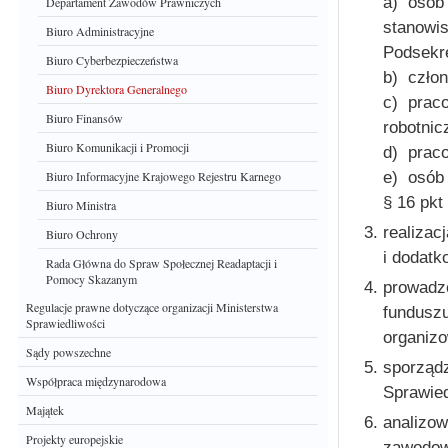
a) osób 
Departament Zawodów Prawniczych
stanowi
Biuro Administracyjne
Podsekre
Biuro Cyberbezpieczeństwa
b) człon
Biuro Dyrektora Generalnego
c) prac
Biuro Finansów
robotnic
Biuro Komunikacji i Promocji
d) praco
e) osób 
Biuro Informacyjne Krajowego Rejestru Karnego
§ 16 pkt 
Biuro Ministra
realizac
Biuro Ochrony
i dodat
Rada Główna do Spraw Społecznej Readaptacji i
Pomocy Skazanym
prowadz
Regulacje prawne dotyczące organizacji Ministerstwa
funduszu
Sprawiedliwości
organizo
Sądy powszechne
sporządz
Współpraca międzynarodowa
Sprawied
Majątek
analizow
Projekty europejskie
zawodow