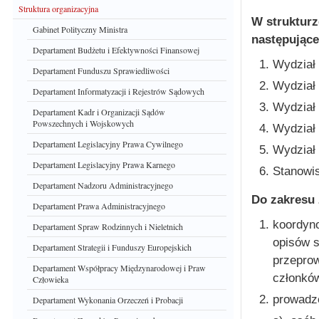
Struktura organizacyjna
W strukturz
Gabinet Polityczny Ministra
następujące
Departament Budżetu i Efektywności Finansowej
Wydział
Departament Funduszu Sprawiedliwości
Wydział
Departament Informatyzacji i Rejestrów Sądowych
Wydział 
Departament Kadr i Organizacji Sądów
Powszechnych i Wojskowych
Wydział
Departament Legislacyjny Prawa Cywilnego
Wydział 
Departament Legislacyjny Prawa Karnego
Stanowis
Departament Nadzoru Administracyjnego
Do zakresu 
Departament Prawa Administracyjnego
koordyno
Departament Spraw Rodzinnych i Nieletnich
opisów s
Departament Strategii i Funduszy Europejskich
przepro
Departament Współpracy Międzynarodowej i Praw
członków
Człowieka
prowadz
Departament Wykonania Orzeczeń i Probacji