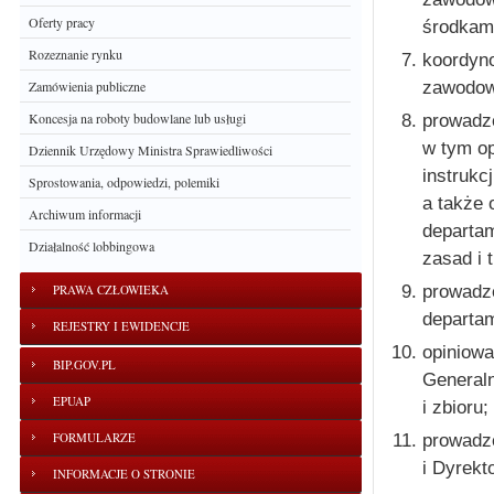
Oferty pracy
środkami
Rozeznanie rynku
koordyno
zawodow
Zamówienia publiczne
Koncesja na roboty budowlane lub usługi
prowadze
w tym op
Dziennik Urzędowy Ministra Sprawiedliwości
instrukc
Sprostowania, odpowiedzi, polemiki
a także 
Archiwum informacji
departam
Działalność lobbingowa
zasad i 
prowadze
PRAWA CZŁOWIEKA
departam
REJESTRY I EWIDENCJE
opiniow
BIP.GOV.PL
Generaln
EPUAP
i zbioru;
FORMULARZE
prowadze
i Dyrekt
INFORMACJE O STRONIE