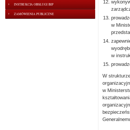
wykonywa
INSTRUKCJA OBSŁUGI BIP
zarządcz
ZAMÓWIENIA PUBLICZNE
prowadz
w Minist
przedsta
zapewnie
wyodrębn
w instruk
prowadze
W strukturz
organizacyjn
w Ministerst
kształtowan
organizacyj
bezpieczeńs
Generalnemu