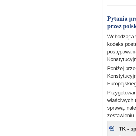
Pytania prawne zadane do TK oraz pytania prejudycjalne zadane
przez pols
Wchodząca w 
kodeks post
postępowani
Konstytucyj
Poniżej prz
Konstytucyjn
Europejskieg
Przygotowan
właściwych 
sprawą, nal
zestawieniu 
TK - s