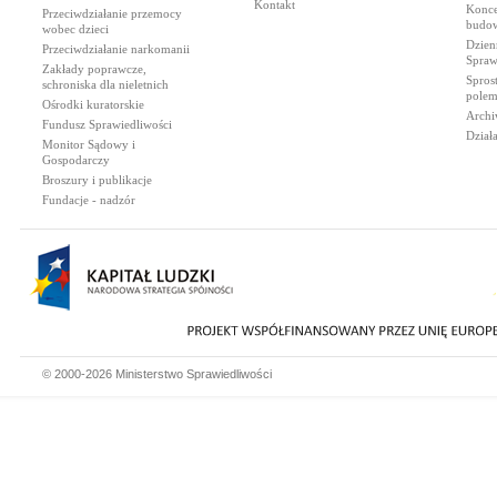
Kontakt
Konce
Przeciwdziałanie przemocy
budow
wobec dzieci
Dzien
Przeciwdziałanie narkomanii
Spraw
Zakłady poprawcze,
Spros
schroniska dla nieletnich
polem
Ośrodki kuratorskie
Archi
Fundusz Sprawiedliwości
Dział
Monitor Sądowy i
Gospodarczy
Broszury i publikacje
Fundacje - nadzór
© 2000-2026 Ministerstwo Sprawiedliwości