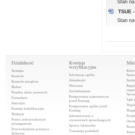
Stan na
TSUE -
Stan na
Działalność
Komisja
Mini
weryfikacyjna
Strategia
Kiero
Informacje ogólne
Spraw
Kontrole
Aktualności
Struk
Kontrola zarządcza
Wezwania
Regul
Budżet
organi
Zawiadomienia
Projekty aktów prawnych
Spraw
Postępowania rozpoznawcze
Formularze
Sądy 
przed Komisją
Statystyki
Współ
Postępowania ogólne przed
Komisje kodyfikacyjne
Komisją
Mająt
Mediacje
Zabezpieczenia w
Proje
Pomoc pokrzywdzonym
czynnościach sprawdzających
Ofert
przestępstwem
Sprawy lokatorskie
Rozez
Przeciwdziałanie przemocy
Transmisja posiedzeń
Zamów
domowej