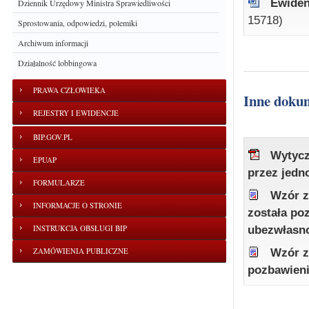
Ewiden
Dziennik Urzędowy Ministra Sprawiedliwości
15718)
Sprostowania, odpowiedzi, polemiki
Archiwum informacji
Działalność lobbingowa
PRAWA CZŁOWIEKA
Inne doku
REJESTRY I EWIDENCJE
BIP.GOV.PL
Wytycz
EPUAP
przez jedn
FORMULARZE
Wzór z
INFORMACJE O STRONIE
została po
INSTRUKCJA OBSŁUGI BIP
ubezwłasn
ZAMÓWIENIA PUBLICZNE
Wzór z
pozbawieni