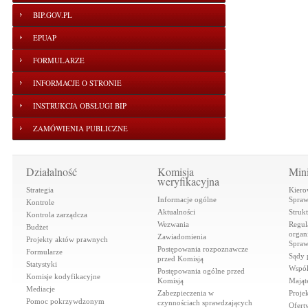
BIP.GOV.PL
EPUAP
FORMULARZE
INFORMACJE O STRONIE
INSTRUKCJA OBSŁUGI BIP
ZAMÓWIENIA PUBLICZNE
Działalność
Komisja
Mini
weryfikacyjna
Strategia
Kiero
Informacje ogólne
Spraw
Kontrole
Aktualności
Struk
Kontrola zarządcza
Wezwania
Regul
Budżet
organi
Zawiadomienia
Projekty aktów prawnych
Spraw
Postępowania rozpoznawcze
Formularze
Sądy 
przed Komisją
Statystyki
Współ
Postępowania ogólne przed
Komisje kodyfikacyjne
Komisją
Mająt
Mediacje
Zabezpieczenia w
Proje
Pomoc pokrzywdzonym
czynnościach sprawdzających
Ofert