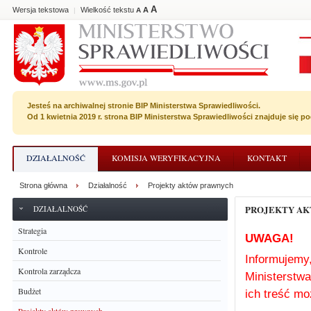
A
Wersja tekstowa
Wielkość tekstu
A
|
A
Jesteś na archiwalnej stronie BIP Ministerstwa Sprawiedliwości.
Od 1 kwietnia 2019 r. strona BIP Ministerstwa Sprawiedliwości znajduje się 
DZIAŁALNOŚĆ
KOMISJA WERYFIKACYJNA
KONTAKT
Strona główna
Działalność
Projekty aktów prawnych
PROJEKTY A
DZIAŁALNOŚĆ
Strategia
UWAGA!
Kontrole
Informujemy,
Kontrola zarządcza
Ministerstwa
Budżet
ich treść m