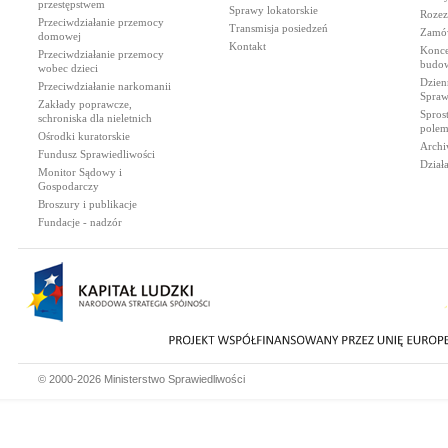
przestępstwem
Sprawy lokatorskie
Rozez
Przeciwdziałanie przemocy
Transmisja posiedzeń
Zamów
domowej
Kontakt
Konce
Przeciwdziałanie przemocy
budow
wobec dzieci
Dzien
Przeciwdziałanie narkomanii
Spraw
Zakłady poprawcze,
Spros
schroniska dla nieletnich
polem
Ośrodki kuratorskie
Archi
Fundusz Sprawiedliwości
Dział
Monitor Sądowy i
Gospodarczy
Broszury i publikacje
Fundacje - nadzór
© 2000-2026 Ministerstwo Sprawiedliwości