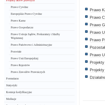
Projekty aktów prawnych
Prawo Cywilne
Prawo K
Europejskie Prawo Cywilne
Prawo C
Prawo Karne
Prawo G
Prawo Gospodarcze
Prawo Us
Prawo Ustroju Sądów, Prokuratury i Służby
Więziennej
Prawo P
Prawo Państwowe i Administracyjne
Pozosta
Pozostałe
Prawo Un
Prawo Unii Europejskiej
Projekt
Prawo Rejestrów
Projekt
Prawo Zawodów Prawniczych
Działaln
Formularze
Statystyki
Komisje kodyfikacyjne
Mediacje