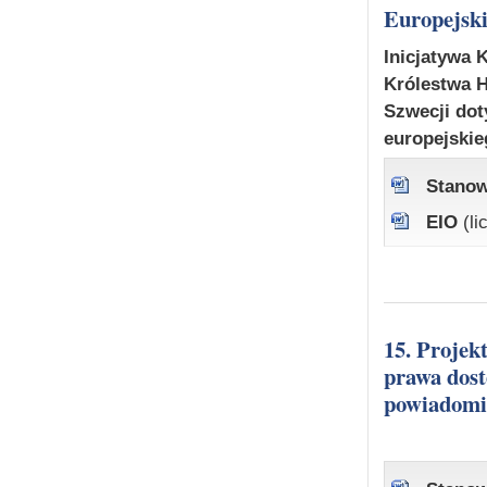
Europejski
Inicjatywa K
Królestwa H
Szwecji dot
europejski
Stanow
EIO
(l
15. Projekt dyrektywy Parlamentu Europejskiego i Rady dotyczącej
prawa dos
powiadomie