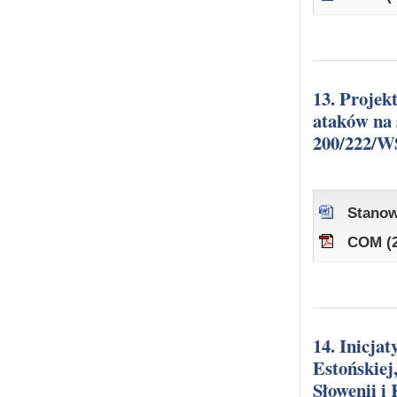
13. Projekt dyrektywy Parlamentu Europejskiego i Rady dotyczącej
ataków na 
200/222/W
Stanow
COM (2
14. Inicjatywa Królestwa Belgii, Republiki Bułgarii, Republiki
Estońskiej
Słowenii i