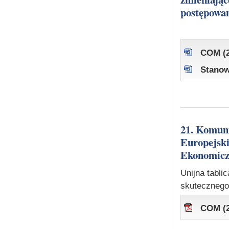
postępowa
COM (2
Stanow
21. Komunikat Komisji do Parlamentu Europejskiego, Rady,
Europejsk
Ekonomicz
Unijna tabli
skutecznego
COM (2