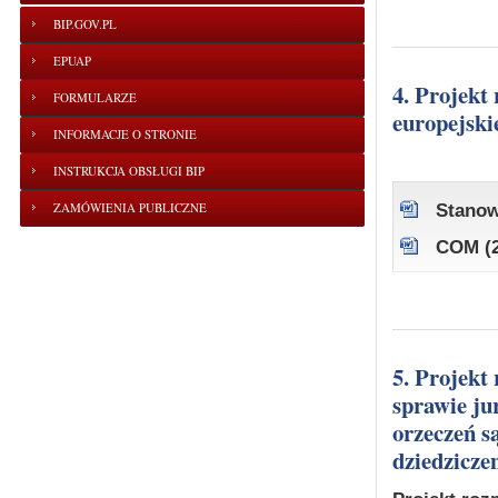
BIP.GOV.PL
EPUAP
4. Projekt rozporządzenia Rady w sprawie statutu fundacji
FORMULARZE
europejski
INFORMACJE O STRONIE
INSTRUKCJA OBSŁUGI BIP
ZAMÓWIENIA PUBLICZNE
Stanow
COM (2
5. Projekt rozporządzenia Parlamentu Europejskiego i Rady w
sprawie ju
orzeczeń 
dziedziczen