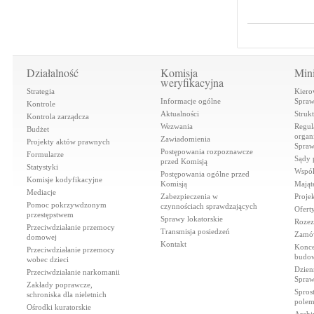
Działalność
Komisja
Mini
weryfikacyjna
Strategia
Kiero
Informacje ogólne
Spraw
Kontrole
Aktualności
Struk
Kontrola zarządcza
Wezwania
Regul
Budżet
organi
Zawiadomienia
Projekty aktów prawnych
Spraw
Postępowania rozpoznawcze
Formularze
Sądy 
przed Komisją
Statystyki
Współ
Postępowania ogólne przed
Komisje kodyfikacyjne
Komisją
Mająt
Mediacje
Zabezpieczenia w
Proje
Pomoc pokrzywdzonym
czynnościach sprawdzających
Ofert
przestępstwem
Sprawy lokatorskie
Rozez
Przeciwdziałanie przemocy
Transmisja posiedzeń
Zamów
domowej
Kontakt
Konce
Przeciwdziałanie przemocy
budow
wobec dzieci
Dzien
Przeciwdziałanie narkomanii
Spraw
Zakłady poprawcze,
Spros
schroniska dla nieletnich
polem
Ośrodki kuratorskie