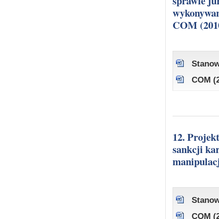
sprawie ju
wykonywani
COM (2010
Stanow
COM (2
12. Projekt dyrektywy Parlamentu Europejskiego i Rady w sprawie
sankcji ka
manipulac
Stanow
COM (2