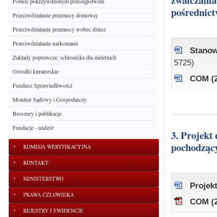
zwalczania
Pomoc pokrzywdzonym przestępstwem
pośrednic
Przeciwdziałanie przemocy domowej
Przeciwdziałanie przemocy wobec dzieci
Przeciwdziałanie narkomanii
Stanow
Zakłady poprawcze, schroniska dla nieletnich
5725)
Ośrodki kuratorskie
COM (2
Fundusz Sprawiedliwości
Monitor Sądowy i Gospodarczy
Broszury i publikacje
Fundacje - nadzór
3. Projekt dyrektywy w sprawie zamrożenia i konfiskaty dochodów
pochodzący
KOMISJA WERYFIKACYJNA
KONTAKT
MINISTERSTWO
Projek
PRAWA CZŁOWIEKA
COM (2
REJESTRY I EWIDENCJE