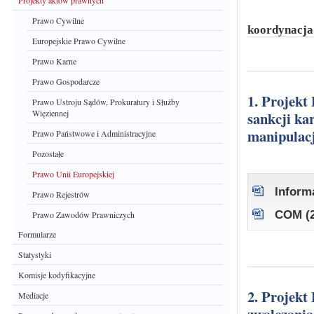
Projekty aktów prawnych
Prawo Cywilne
koordynacja
Europejskie Prawo Cywilne
Prawo Karne
Prawo Gospodarcze
1. Projekt Dyrektywy Parlamentu Europejskiego i Rady w sprawie
Prawo Ustroju Sądów, Prokuratury i Służby
Więziennej
sankcji ka
manipulac
Prawo Państwowe i Administracyjne
Pozostałe
Prawo Unii Europejskiej
Inform
Prawo Rejestrów
COM (2
Prawo Zawodów Prawniczych
Formularze
Statystyki
Komisje kodyfikacyjne
2. Projekt Dyrektywy Parlamentu Europejskiego i Rady w sprawie
Mediacje