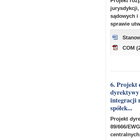
Projekt roz
jurysdykcji
sądowych i
sprawie utw
Stanow
COM (2
6. Projekt dyrektywy Parlamentu Europejskiego i Rady zmieniającej
dyrektywy
integracji
spółek...
Projekt dyr
89/666/EWG,
centralnych