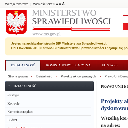
A
Wersja tekstowa
Wielkość tekstu
A
|
A
Jesteś na archiwalnej stronie BIP Ministerstwa Sprawiedliwości.
Od 1 kwietnia 2019 r. strona BIP Ministerstwa Sprawiedliwości znajduje się 
DZIAŁALNOŚĆ
KOMISJA WERYFIKACYJNA
KONTAKT
Strona główna
Działalność
Projekty aktów prawnych
Prawo Unii Europ
PRAWO UNII 
DZIAŁALNOŚĆ
Strategia
Projekty aktów prawnych oraz dokumenty nieustawodawcze,
Kontrole
dyskutowa
Kontrola zarządcza
Wszelką kor
Budżet
na adres: