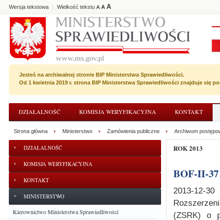
A
Wersja tekstowa
Wielkość tekstu
A
|
A
Jesteś na archiwalnej stronie BIP Ministerstwa Sprawiedliwości.
Od 1 kwietnia 2019 r. strona BIP Ministerstwa Sprawiedliwości znajduje się 
DZIAŁALNOŚĆ
KOMISJA WERYFIKACYJNA
KONTAKT
Strona główna
Ministerstwo
Zamówienia publiczne
Archiwum postępo
ROK 2013
DZIAŁALNOŚĆ
KOMISJA WERYFIKACYJNA
BOF-II-37
KONTAKT
2013-12-30
MINISTERSTWO
Rozszerzeni
Kierownictwo Ministerstwa Sprawiedliwości
(ZSRK) o p