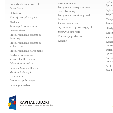
organi
Zawiadomienia
Projekty aktów prawnych
Spraw
Postępowania rozpoznawcze
Formularze
Sądy 
przed Komisją
Statystyki
Współ
Postępowania ogólne przed
Komisje kodyfikacyjne
Komisją
Mająt
Mediacje
Zabezpieczenia w
Proje
Pomoc pokrzywdzonym
czynnościach sprawdzających
Ofert
przestępstwem
Sprawy lokatorskie
Rozez
Przeciwdziałanie przemocy
Transmisja posiedzeń
Zamów
domowej
Kontakt
Konce
Przeciwdziałanie przemocy
budow
wobec dzieci
Dzien
Przeciwdziałanie narkomanii
Spraw
Zakłady poprawcze,
Spros
schroniska dla nieletnich
polem
Ośrodki kuratorskie
Archi
Fundusz Sprawiedliwości
Dział
Monitor Sądowy i
Gospodarczy
Broszury i publikacje
Fundacje - nadzór