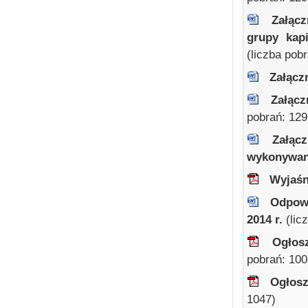
Załącz
grupy kapi
(liczba pob
Załącz
Załąc
pobrań: 129
Załąc
wykonywan
Wyjaśn
Odpowi
2014 r.
(lic
Ogłos
pobrań: 100
Ogłosz
1047)