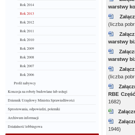
Rok 2014
warstwy k
Rok 2013
Załąc
Rok 2012
(liczba pob
Rok 2011
Załąc
Rok 2010
warstwy b
Rok 2009
Załącz
Rok 2008
warstwy b
Rok 2007
Załąc
Rok 2006
(liczba pob
Profil nabywcy
Załącz
Koncesja na roboty budowlane lub usługi
RBE Część
Dziennik Urzędowy Ministra Sprawiedliwości
1682)
Sprostowania, odpowiedzi, polemiki
Załącz
Archiwum informacji
Załącz
Działalność lobbingowa
1946)