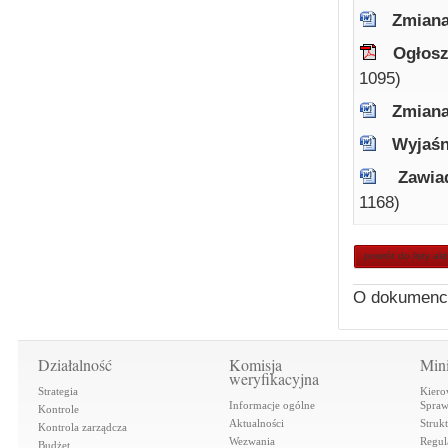
Zmiana
Ogłosz
1095)
Zmiana
Wyjaśn
Zawia
1168)
powrót do listy ak
O dokumenc
Działalność
Komisja
Mini
weryfikacyjna
Strategia
Kiero
Informacje ogólne
Spraw
Kontrole
Aktualności
Struk
Kontrola zarządcza
Wezwania
Regul
Budżet