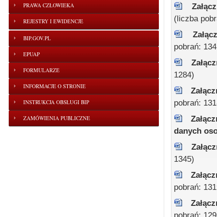
PRAWA CZŁOWIEKA
Załąc
(liczba pob
REJESTRY I EWIDENCJE
Załąc
BIP.GOV.PL
pobrań: 134
EPUAP
Załąc
FORMULARZE
1284)
INFORMACJE O STRONIE
Załącz
pobrań: 131
INSTRUKCJA OBSŁUGI BIP
Załącz
ZAMÓWIENIA PUBLICZNE
danych os
Załąc
1345)
Załącz
pobrań: 131
Załącz
pobrań: 129