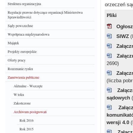
Struktura organizacyjna
orzeczeń są
Regulacje prawne dotyczące organizacji Ministerstwa
Pliki
Sprawiedliwości
Sądy powszechne
Ogłosz
Współpraca międzynarodowa
SIWZ
(
Majątek
Załącz
Projekty europejskie
Załącz
Oferty pracy
2690)
Rozeznanie rynku
Załącz
Zamówienia publiczne
(liczba pob
Aktualne - Wszczęte
Załącz
W toku
sądowych
Zakończone
Załąc
Archiwum postępowań
komunikat
Rok 2016
wersji 4.0
(
Rok 2015
Załąc