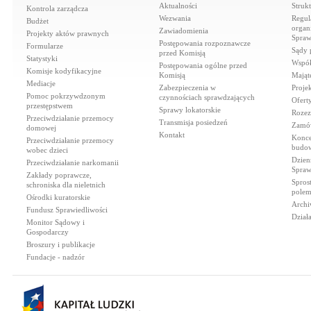
Aktualności
Struk
Kontrola zarządcza
Wezwania
Regul
Budżet
organi
Zawiadomienia
Projekty aktów prawnych
Spraw
Postępowania rozpoznawcze
Formularze
Sądy 
przed Komisją
Statystyki
Współ
Postępowania ogólne przed
Komisje kodyfikacyjne
Komisją
Mająt
Mediacje
Zabezpieczenia w
Proje
Pomoc pokrzywdzonym
czynnościach sprawdzających
Ofert
przestępstwem
Sprawy lokatorskie
Rozez
Przeciwdziałanie przemocy
Transmisja posiedzeń
Zamów
domowej
Kontakt
Konce
Przeciwdziałanie przemocy
budow
wobec dzieci
Dzien
Przeciwdziałanie narkomanii
Spraw
Zakłady poprawcze,
Spros
schroniska dla nieletnich
polem
Ośrodki kuratorskie
Archi
Fundusz Sprawiedliwości
Dział
Monitor Sądowy i
Gospodarczy
Broszury i publikacje
Fundacje - nadzór