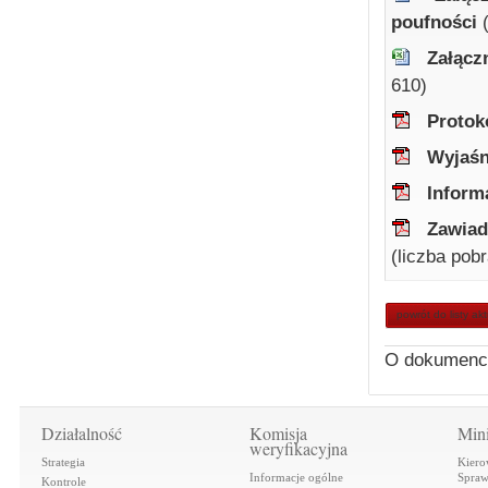
poufności
Załącz
610)
Protok
Wyjaśn
Informa
Zawiad
(liczba pob
powrót do listy ak
O dokumenc
Działalność
Komisja
Mini
weryfikacyjna
Strategia
Kiero
Informacje ogólne
Spraw
Kontrole