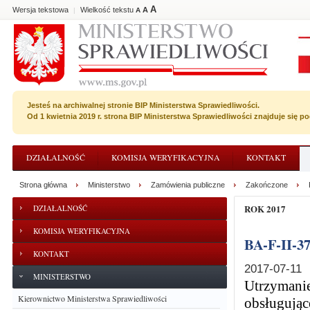
A
Wersja tekstowa
Wielkość tekstu
A
|
A
Jesteś na archiwalnej stronie BIP Ministerstwa Sprawiedliwości.
Od 1 kwietnia 2019 r. strona BIP Ministerstwa Sprawiedliwości znajduje się 
DZIAŁALNOŚĆ
KOMISJA WERYFIKACYJNA
KONTAKT
Strona główna
Ministerstwo
Zamówienia publiczne
Zakończone
ROK 2017
DZIAŁALNOŚĆ
KOMISJA WERYFIKACYJNA
BA-F-II-3
KONTAKT
2017-07-11
MINISTERSTWO
Utrzymani
Kierownictwo Ministerstwa Sprawiedliwości
obsługują