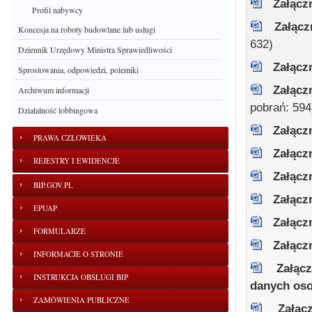
Załącz
Profil nabywcy
Załąc
Koncesja na roboty budowlane lub usługi
632)
Dziennik Urzędowy Ministra Sprawiedliwości
Załącz
Sprostowania, odpowiedzi, polemiki
Załącz
Archiwum informacji
pobrań: 594
Działalność lobbingowa
Załącz
PRAWA CZŁOWIEKA
Załącz
REJESTRY I EWIDENCJE
Załącz
BIP.GOV.PL
Załącz
EPUAP
Załącz
FORMULARZE
Załącz
INFORMACJE O STRONIE
Załąc
INSTRUKCJA OBSŁUGI BIP
danych os
ZAMÓWIENIA PUBLICZNE
Załą