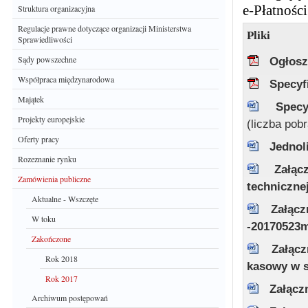
e-Płatności
Struktura organizacyjna
Regulacje prawne dotyczące organizacji Ministerstwa
Pliki
Sprawiedliwości
Sądy powszechne
Ogłosz
Współpraca międzynarodowa
Specyf
Majątek
Specy
Projekty europejskie
(liczba pob
Oferty pracy
Jednol
Rozeznanie rynku
Załąc
Zamówienia publiczne
technicznej
Aktualne - Wszczęte
Załącz
W toku
-20170523
Zakończone
Załąc
Rok 2018
kasowy w s
Rok 2017
Załącz
Archiwum postępowań