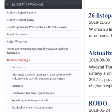
REJESTRY I EWIDENCJE
Krajowy Rejestr Sądowy
26 listo
Krajowy Rejestr Karny
2018-11-26
Rejestr Sprawców Przestępstw na Tle Seksualnym
W dniu 26 l
Rejestr Zastawów
utrudniony.
Księgi Wieczyste
Formularz rejestracji zgłoszeń dotyczących błędnego
Aktual
działania sy
2018-08-06
Tłumacze przysięgli
Wydział Tłu
Formularze
ustawy z dni
Informacje dla osób pragnących uzyskać prawo do
wykonywania zawodu tłumacza przysięgłego
2017 r., po
objętych wpi
Literatura
Państwowa Komisja Egzaminacyjna
Wyniki egzaminów pisemnych
RODO
Przykładowe teksty egzaminacyjne
2018-05-24