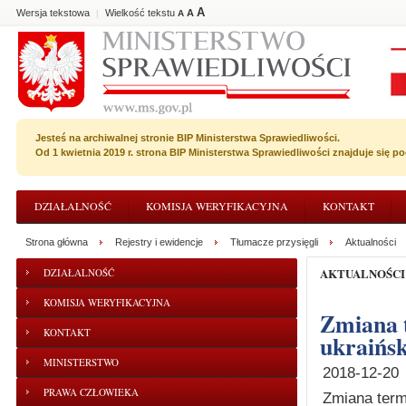
A
Wersja tekstowa
Wielkość tekstu
A
|
A
Jesteś na archiwalnej stronie BIP Ministerstwa Sprawiedliwości.
Od 1 kwietnia 2019 r. strona BIP Ministerstwa Sprawiedliwości znajduje się 
DZIAŁALNOŚĆ
KOMISJA WERYFIKACYJNA
KONTAKT
Strona główna
Rejestry i ewidencje
Tłumacze przysięgli
Aktualności
AKTUALNOŚCI
DZIAŁALNOŚĆ
KOMISJA WERYFIKACYJNA
Zmiana terminu egzaminu ustnego z języka
KONTAKT
ukraińsk
MINISTERSTWO
2018-12-20
PRAWA CZŁOWIEKA
Zmiana term