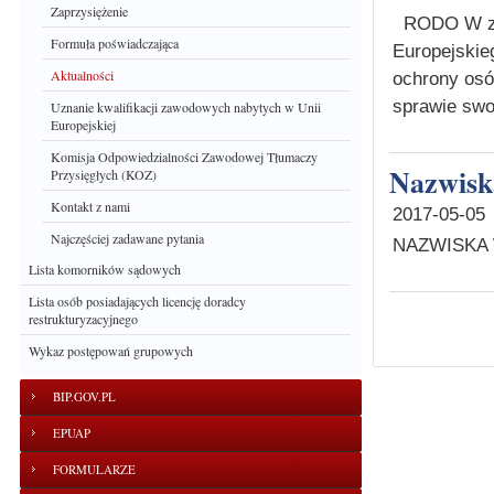
Zaprzysiężenie
RODO W zwi
Formuła poświadczająca
Europejskie
Aktualności
ochrony osó
sprawie swo
Uznanie kwalifikacji zawodowych nabytych w Unii
Europejskiej
Komisja Odpowiedzialności Zawodowej Tłumaczy
Nazwis
Przysięgłych (KOZ)
Kontakt z nami
2017-05-05
Najczęściej zadawane pytania
NAZWISKA 
Lista komorników sądowych
Lista osób posiadających licencję doradcy
restrukturyzacyjnego
Wykaz postępowań grupowych
BIP.GOV.PL
EPUAP
FORMULARZE