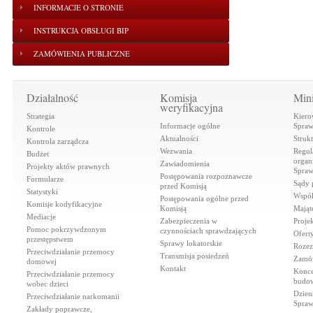
INFORMACJE O STRONIE
INSTRUKCJA OBSŁUGI BIP
ZAMÓWIENIA PUBLICZNE
Działalność
Komisja
Mini
weryfikacyjna
Strategia
Kiero
Informacje ogólne
Spraw
Kontrole
Aktualności
Struk
Kontrola zarządcza
Wezwania
Regul
Budżet
organi
Zawiadomienia
Projekty aktów prawnych
Spraw
Postępowania rozpoznawcze
Formularze
Sądy 
przed Komisją
Statystyki
Współ
Postępowania ogólne przed
Komisje kodyfikacyjne
Komisją
Mająt
Mediacje
Zabezpieczenia w
Proje
Pomoc pokrzywdzonym
czynnościach sprawdzających
Ofert
przestępstwem
Sprawy lokatorskie
Rozez
Przeciwdziałanie przemocy
Transmisja posiedzeń
Zamów
domowej
Kontakt
Konce
Przeciwdziałanie przemocy
budow
wobec dzieci
Dzien
Przeciwdziałanie narkomanii
Spraw
Zakłady poprawcze,