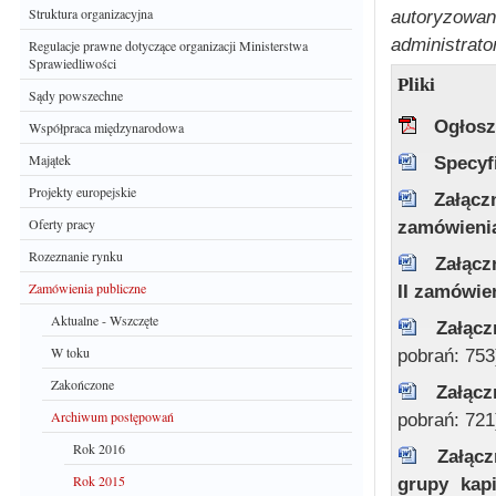
Struktura organizacyjna
autoryzowan
administrato
Regulacje prawne dotyczące organizacji Ministerstwa
Sprawiedliwości
Pliki
Sądy powszechne
Ogłosz
Współpraca międzynarodowa
Majątek
Specyf
Projekty europejskie
Załącz
Oferty pracy
zamówien
Rozeznanie rynku
Załącz
Zamówienia publiczne
II zamówie
Aktualne - Wszczęte
Załącz
W toku
pobrań: 753
Zakończone
Załącz
Archiwum postępowań
pobrań: 721
Rok 2016
Załącz
Rok 2015
grupy kapi