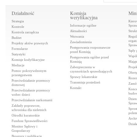
Działalność
Komisja
Mini
weryfikacyjna
Strategia
Kiero
Informacje ogólne
Spraw
Kontrole
Aktualności
Struk
Kontrola zarządcza
Wezwania
Regul
Budżet
organi
Zawiadomienia
Projekty aktów prawnych
Spraw
Postępowania rozpoznawcze
Formularze
Sądy 
przed Komisją
Statystyki
Współ
Postępowania ogólne przed
Komisje kodyfikacyjne
Komisją
Mająt
Mediacje
Zabezpieczenia w
Proje
Pomoc pokrzywdzonym
czynnościach sprawdzających
Ofert
przestępstwem
Sprawy lokatorskie
Rozez
Przeciwdziałanie przemocy
Transmisja posiedzeń
Zamów
domowej
Kontakt
Konce
Przeciwdziałanie przemocy
budow
wobec dzieci
Dzien
Przeciwdziałanie narkomanii
Spraw
Zakłady poprawcze,
Spros
schroniska dla nieletnich
polem
Ośrodki kuratorskie
Archi
Fundusz Sprawiedliwości
Dział
Monitor Sądowy i
Gospodarczy
Broszury i publikacje