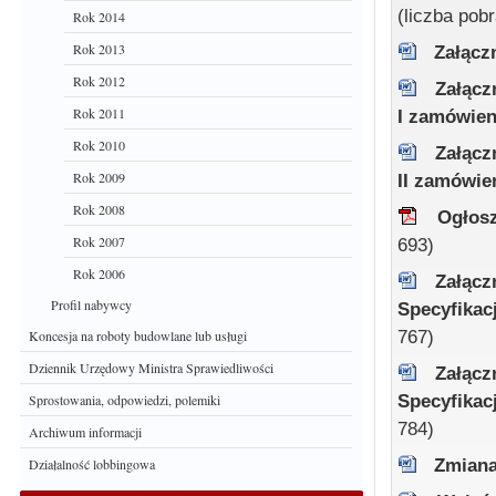
(liczba pob
Rok 2014
Rok 2013
Załącz
Rok 2012
Załącz
Rok 2011
I zamówie
Rok 2010
Załącz
Rok 2009
II zamówie
Rok 2008
Ogłosz
Rok 2007
693)
Rok 2006
Załącz
Profil nabywcy
Specyfikac
767)
Koncesja na roboty budowlane lub usługi
Dziennik Urzędowy Ministra Sprawiedliwości
Załącz
Specyfikac
Sprostowania, odpowiedzi, polemiki
784)
Archiwum informacji
Zmiana
Działalność lobbingowa