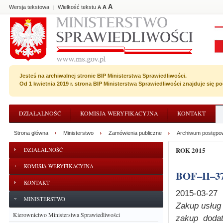
A
Wersja tekstowa
Wielkość tekstu
A
|
A
Jesteś na archiwalnej stronie BIP Ministerstwa Sprawiedliwości.
Od 1 kwietnia 2019 r. strona BIP Ministerstwa Sprawiedliwości znajduje się 
DZIAŁALNOŚĆ
KOMISJA WERYFIKACYJNA
KONTAKT
Strona główna
Ministerstwo
Zamówienia publiczne
Archiwum postępo
ROK 2015
DZIAŁALNOŚĆ
KOMISJA WERYFIKACYJNA
BOF–II–3
KONTAKT
2015-03-27
MINISTERSTWO
Zakup
usług
Kierownictwo Ministerstwa Sprawiedliwości
zakup dodat