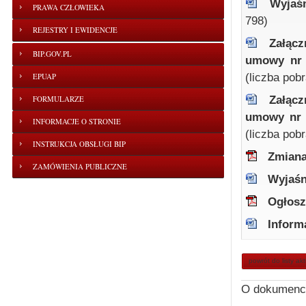
Wyjaśn
PRAWA CZŁOWIEKA
798)
REJESTRY I EWIDENCJE
Załącz
BIP.GOV.PL
umowy nr 1
(liczba pob
EPUAP
Załącz
FORMULARZE
umowy nr 1
INFORMACJE O STRONIE
(liczba pob
INSTRUKCJA OBSŁUGI BIP
Zmiana
ZAMÓWIENIA PUBLICZNE
Wyjaśn
Ogłosz
Inform
powrót do listy ak
O dokumenc