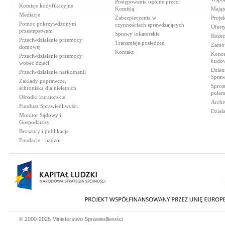
Postępowania ogólne przed
Komisje kodyfikacyjne
Komisją
Mająt
Mediacje
Zabezpieczenia w
Proje
Pomoc pokrzywdzonym
czynnościach sprawdzających
Ofert
przestępstwem
Sprawy lokatorskie
Rozez
Przeciwdziałanie przemocy
Transmisja posiedzeń
Zamów
domowej
Kontakt
Konce
Przeciwdziałanie przemocy
budow
wobec dzieci
Dzien
Przeciwdziałanie narkomanii
Spraw
Zakłady poprawcze,
Spros
schroniska dla nieletnich
polem
Ośrodki kuratorskie
Archi
Fundusz Sprawiedliwości
Dział
Monitor Sądowy i
Gospodarczy
Broszury i publikacje
Fundacje - nadzór
© 2000-2026 Ministerstwo Sprawiedliwości