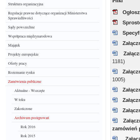
Pliki
Struktura organizacyjna
Ogłosz
Regulacje prawne dotyczące organizacji Ministerstwa
Sprawiedliwości
Sprost
Sądy powszechne
Specyf
Współpraca międzynarodowa
Załącz
Majątek
Załąc
Projekty europejskie
1181)
Oferty pracy
Załącz
Rozeznanie rynku
1005)
Zamówienia publiczne
Załącz
Aktualne - Wszczęte
W toku
Załącz
Zakończone
Załącz
Archiwum postępowań
Załącz
Rok 2016
zamówień 
Rok 2015
Załą