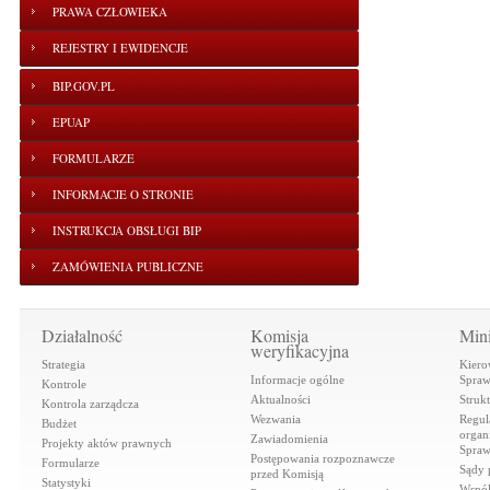
PRAWA CZŁOWIEKA
REJESTRY I EWIDENCJE
BIP.GOV.PL
EPUAP
FORMULARZE
INFORMACJE O STRONIE
INSTRUKCJA OBSŁUGI BIP
ZAMÓWIENIA PUBLICZNE
Działalność
Komisja
Mini
weryfikacyjna
Strategia
Kiero
Informacje ogólne
Spraw
Kontrole
Aktualności
Struk
Kontrola zarządcza
Wezwania
Regul
Budżet
organi
Zawiadomienia
Projekty aktów prawnych
Spraw
Postępowania rozpoznawcze
Formularze
Sądy 
przed Komisją
Statystyki
Współ