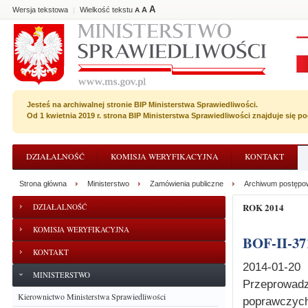
A
Wersja tekstowa
Wielkość tekstu
A
|
A
Jesteś na archiwalnej stronie BIP Ministerstwa Sprawiedliwości.
Od 1 kwietnia 2019 r. strona BIP Ministerstwa Sprawiedliwości znajduje się 
DZIAŁALNOŚĆ
KOMISJA WERYFIKACYJNA
KONTAKT
Strona główna
Ministerstwo
Zamówienia publiczne
Archiwum postępo
ROK 2014
DZIAŁALNOŚĆ
KOMISJA WERYFIKACYJNA
BOF-II-37
KONTAKT
2014-01-20
MINISTERSTWO
Przeprowad
Kierownictwo Ministerstwa Sprawiedliwości
poprawczych