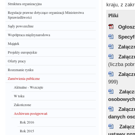
Struktura organizacyjna
kraju, z zak
Regulacje prawne dotyczące organizacji Ministerstwa
Pliki
Sprawiedliwości
Sądy powszechne
Ogłosz
Współpraca międzynarodowa
Specyf
Majątek
Załącz
Projekty europejskie
Załącz
Oferty pracy
(liczba pob
Rozeznanie rynku
Załącz
Zamówienia publiczne
999)
Aktualne - Wszczęte
Załąc
W toku
osobowyc
Zakończone
Załącz
Archiwum postępowań
danych os
Rok 2016
Załąc
Rok 2015
ustawy pz