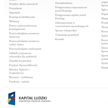
organi
Zawiadomienia
Projekty aktów prawnych
Spraw
Postępowania rozpoznawcze
Formularze
Sądy 
przed Komisją
Statystyki
Współ
Postępowania ogólne przed
Komisje kodyfikacyjne
Komisją
Mająt
Mediacje
Zabezpieczenia w
Proje
Pomoc pokrzywdzonym
czynnościach sprawdzających
Ofert
przestępstwem
Sprawy lokatorskie
Rozez
Przeciwdziałanie przemocy
Transmisja posiedzeń
Zamów
domowej
Kontakt
Konce
Przeciwdziałanie przemocy
budow
wobec dzieci
Dzien
Przeciwdziałanie narkomanii
Spraw
Zakłady poprawcze,
Spros
schroniska dla nieletnich
polem
Ośrodki kuratorskie
Archi
Fundusz Sprawiedliwości
Dział
Monitor Sądowy i
Gospodarczy
Broszury i publikacje
Fundacje - nadzór