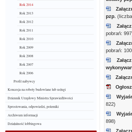
Rok 2014
Załącz
Rok 2013
pzp.
(liczb
Rok 2012
Załąc
Rok 2011
pobrań: 997
Rok 2010
Załąc
Rok 2009
pobrań: 100
Rok 2008
Załąc
Rok 2007
wykonywan
Rok 2006
Załącz
Profil nabywcy
Ogłosz
Koncesja na roboty budowlane lub usługi
Wyjaśn
Dziennik Urzędowy Ministra Sprawiedliwości
822)
Sprostowania, odpowiedzi, polemiki
Wyjaśn
Archiwum informacji
898)
Działalność lobbingowa
Załącz