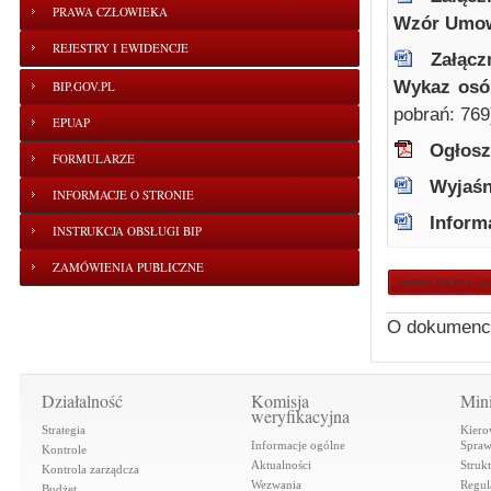
PRAWA CZŁOWIEKA
Wzór Umo
REJESTRY I EWIDENCJE
Załącz
Wykaz osó
BIP.GOV.PL
pobrań: 769
EPUAP
Ogłosz
FORMULARZE
Wyjaśn
INFORMACJE O STRONIE
Inform
INSTRUKCJA OBSŁUGI BIP
ZAMÓWIENIA PUBLICZNE
powrót do listy ak
O dokumenc
Działalność
Komisja
Mini
weryfikacyjna
Strategia
Kiero
Informacje ogólne
Spraw
Kontrole
Aktualności
Struk
Kontrola zarządcza
Wezwania
Regul
Budżet