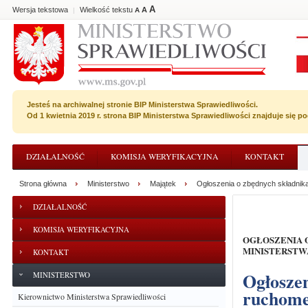
A
Wersja tekstowa
Wielkość tekstu
A
|
A
Jesteś na archiwalnej stronie BIP Ministerstwa Sprawiedliwości.
Od 1 kwietnia 2019 r. strona BIP Ministerstwa Sprawiedliwości znajduje się 
DZIAŁALNOŚĆ
KOMISJA WERYFIKACYJNA
KONTAKT
Strona główna
Ministerstwo
Majątek
Ogłoszenia o zbędnych składnik
DZIAŁALNOŚĆ
KOMISJA WERYFIKACYJNA
OGŁOSZENIA O ZBĘDNYCH SKŁADNIKACH RZECZOWYCH MAJĄTKU RUCHOMEGO
MINISTERSTW
KONTAKT
Ogłoszenie o nieodpłatnym przekazaniu majątku
MINISTERSTWO
ruchome
Kierownictwo Ministerstwa Sprawiedliwości