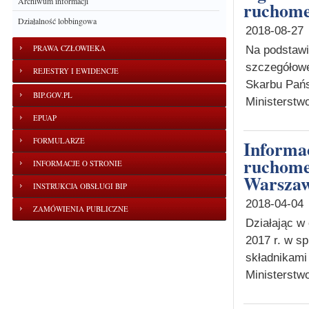
Archiwum informacji
ruchom
Działalność lobbingowa
2018-08-27
PRAWA CZŁOWIEKA
Na podstawie
szczegółowe
REJESTRY I EWIDENCJE
Skarbu Państ
BIP.GOV.PL
Ministerstwo
EPUAP
FORMULARZE
Informacja o zbędnych składnikach majątku
ruchome
INFORMACJE O STRONIE
Warszaw
INSTRUKCJA OBSŁUGI BIP
2018-04-04
ZAMÓWIENIA PUBLICZNE
Działając w
2017 r. w s
składnikami
Ministerstw