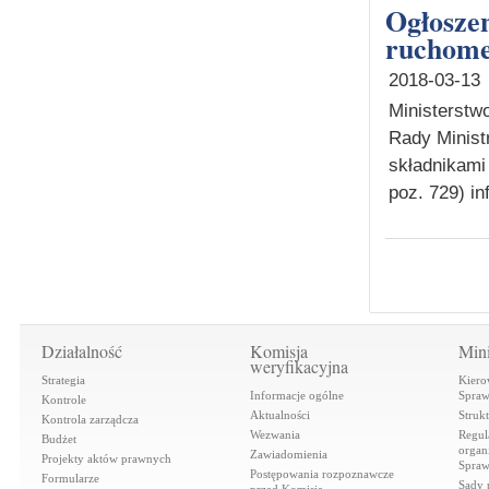
Ogłoszenie o nieodpłatnym przekazaniu majątku
ruchom
2018-03-13
Ministerstwo
Rady Minist
składnikami 
poz. 729) in
Działalność
Komisja
Mini
weryfikacyjna
Strategia
Kiero
Informacje ogólne
Spraw
Kontrole
Aktualności
Struk
Kontrola zarządcza
Wezwania
Regul
Budżet
organi
Zawiadomienia
Projekty aktów prawnych
Spraw
Postępowania rozpoznawcze
Formularze
Sądy 