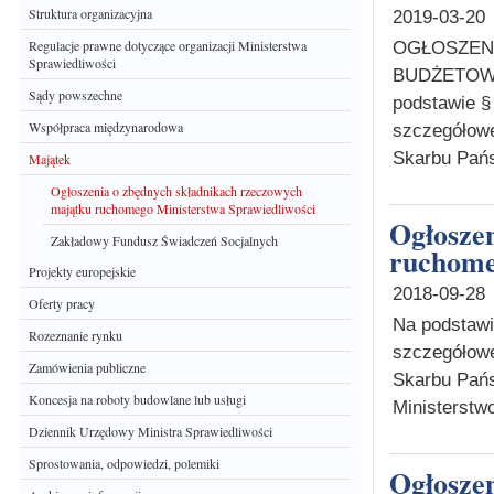
Struktura organizacyjna
2019-03-20
Regulacje prawne dotyczące organizacji Ministerstwa
OGŁOSZEN
Sprawiedliwości
BUDŻETOWYC
Sądy powszechne
podstawie § 
Współpraca międzynarodowa
szczegółowe
Skarbu Pańs
Majątek
Ogłoszenia o zbędnych składnikach rzeczowych
majątku ruchomego Ministerstwa Sprawiedliwości
Ogłoszenie o nieodpłatnym przekazaniu majątku
Zakładowy Fundusz Świadczeń Socjalnych
ruchome
Projekty europejskie
2018-09-28
Oferty pracy
Na podstawie
Rozeznanie rynku
szczegółowe
Zamówienia publiczne
Skarbu Państ
Koncesja na roboty budowlane lub usługi
Ministerstwo
Dziennik Urzędowy Ministra Sprawiedliwości
Sprostowania, odpowiedzi, polemiki
Ogłoszenie o nieodpłatnym przekazaniu majątku