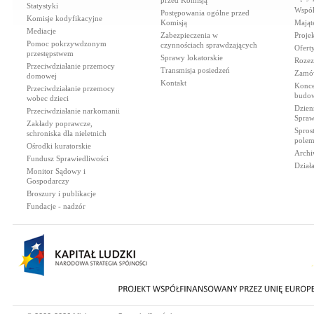
przed Komisją
Statystyki
Współ
Postępowania ogólne przed
Komisje kodyfikacyjne
Komisją
Mająt
Mediacje
Zabezpieczenia w
Proje
Pomoc pokrzywdzonym
czynnościach sprawdzających
Ofert
przestępstwem
Sprawy lokatorskie
Rozez
Przeciwdziałanie przemocy
Transmisja posiedzeń
Zamów
domowej
Kontakt
Konce
Przeciwdziałanie przemocy
budow
wobec dzieci
Dzien
Przeciwdziałanie narkomanii
Spraw
Zakłady poprawcze,
Spros
schroniska dla nieletnich
polem
Ośrodki kuratorskie
Archi
Fundusz Sprawiedliwości
Dział
Monitor Sądowy i
Gospodarczy
Broszury i publikacje
Fundacje - nadzór