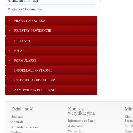
Archiwum informacji
Działalność lobbingowa
PRAWA CZŁOWIEKA
REJESTRY I EWIDENCJE
BIP.GOV.PL
EPUAP
FORMULARZE
INFORMACJE O STRONIE
INSTRUKCJA OBSŁUGI BIP
ZAMÓWIENIA PUBLICZNE
Działalność
Komisja
Mini
weryfikacyjna
Strategia
Kiero
Informacje ogólne
Spraw
Kontrole
Aktualności
Struk
Kontrola zarządcza
Wezwania
Regul
Budżet