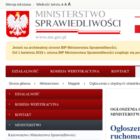
A
Wersja tekstowa
Wielkość tekstu
A
|
A
Jesteś na archiwalnej stronie BIP Ministerstwa Sprawiedliwości.
Od 1 kwietnia 2019 r. strona BIP Ministerstwa Sprawiedliwości znajduje się 
DZIAŁALNOŚĆ
KOMISJA WERYFIKACYJNA
KONTAKT
Strona główna
Ministerstwo
Majątek
Ogłoszenia o zbędnych składnik
DZIAŁALNOŚĆ
KOMISJA WERYFIKACYJNA
OGŁOSZENIA O ZBĘDNYCH SKŁADNIKACH RZECZOWYCH MAJĄTKU RUCHOMEGO
MINISTERSTW
KONTAKT
Ogłoszenie o zużytych i zbędnych składnikach majątku
MINISTERSTWO
ruchome
Kierownictwo Ministerstwa Sprawiedliwości