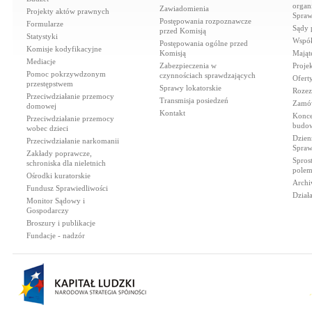
organi
Zawiadomienia
Projekty aktów prawnych
Spraw
Postępowania rozpoznawcze
Formularze
Sądy 
przed Komisją
Statystyki
Współ
Postępowania ogólne przed
Komisje kodyfikacyjne
Komisją
Mająt
Mediacje
Zabezpieczenia w
Proje
Pomoc pokrzywdzonym
czynnościach sprawdzających
Ofert
przestępstwem
Sprawy lokatorskie
Rozez
Przeciwdziałanie przemocy
Transmisja posiedzeń
Zamów
domowej
Kontakt
Konce
Przeciwdziałanie przemocy
budow
wobec dzieci
Dzien
Przeciwdziałanie narkomanii
Spraw
Zakłady poprawcze,
Spros
schroniska dla nieletnich
polem
Ośrodki kuratorskie
Archi
Fundusz Sprawiedliwości
Dział
Monitor Sądowy i
Gospodarczy
Broszury i publikacje
Fundacje - nadzór