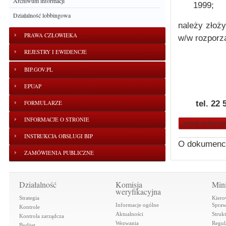
Archiwum informacji
1999;
Działalność lobbingowa
należy złoż
PRAWA CZŁOWIEKA
w/w rozporzą
REJESTRY I EWIDENCJE
BIP.GOV.PL
EPUAP
tel. 22 
FORMULARZE
INFORMACJE O STRONIE
powrót do listy ak
INSTRUKCJA OBSŁUGI BIP
O dokumenc
ZAMÓWIENIA PUBLICZNE
Działalność
Komisja
Mini
weryfikacyjna
Strategia
Kiero
Informacje ogólne
Spraw
Kontrole
Aktualności
Struk
Kontrola zarządcza
Wezwania
Regul
Budżet