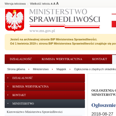
A
Wersja tekstowa
Wielkość tekstu
A
|
A
Jesteś na archiwalnej stronie BIP Ministerstwa Sprawiedliwości.
Od 1 kwietnia 2019 r. strona BIP Ministerstwa Sprawiedliwości znajduje się 
DZIAŁALNOŚĆ
KOMISJA WERYFIKACYJNA
KONTAKT
Strona główna
Ministerstwo
Majątek
Ogłoszenia o zbędnych składnik
DZIAŁALNOŚĆ
KOMISJA WERYFIKACYJNA
OGŁOSZENIA O ZBĘDNYCH SKŁADNIKACH RZECZOWYCH MAJĄTKU RUCHOMEGO
MINISTERSTW
KONTAKT
Ogłoszen
MINISTERSTWO
Kierownictwo Ministerstwa Sprawiedliwości
2018-08-27