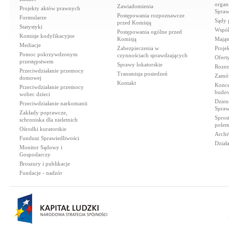
organi
Zawiadomienia
Projekty aktów prawnych
Spraw
Postępowania rozpoznawcze
Formularze
Sądy 
przed Komisją
Statystyki
Współ
Postępowania ogólne przed
Komisje kodyfikacyjne
Komisją
Mająt
Mediacje
Zabezpieczenia w
Proje
Pomoc pokrzywdzonym
czynnościach sprawdzających
Ofert
przestępstwem
Sprawy lokatorskie
Rozez
Przeciwdziałanie przemocy
Transmisja posiedzeń
Zamów
domowej
Kontakt
Konce
Przeciwdziałanie przemocy
budow
wobec dzieci
Dzien
Przeciwdziałanie narkomanii
Spraw
Zakłady poprawcze,
Spros
schroniska dla nieletnich
polem
Ośrodki kuratorskie
Archi
Fundusz Sprawiedliwości
Dział
Monitor Sądowy i
Gospodarczy
Broszury i publikacje
Fundacje - nadzór