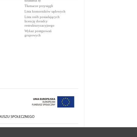
działania sy
Tłumacze przysięgli
Lista komorników sądowych
Lista osób posiadających
licencję doradcy
restrukturyzacyjnego
Wykaz postępowań
grupowych