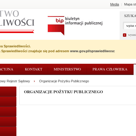
Media
Mapa st
|
SZUKA
wyszu
wa Sprawiedliwości.
wa Sprawiedliwości znajduje się pod adresem
www.gov.pl/sprawiedliwosc
ACYJNA
KONTAKT
MINISTERSTWO
PRAWA CZŁOWIEKA
jowy Rejestr Sądowy
Organizacje Pożytku Publicznego
ORGANIZACJE POŻYTKU PUBLICZNEGO