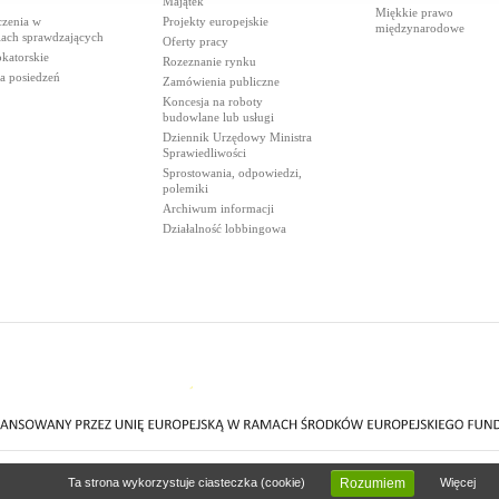
Majątek
Miękkie prawo
czenia w
Projekty europejskie
międzynarodowe
iach sprawdzających
Oferty pracy
katorskie
Rozeznanie rynku
a posiedzeń
Zamówienia publiczne
Koncesja na roboty
budowlane lub usługi
Dziennik Urzędowy Ministra
Sprawiedliwości
Sprostowania, odpowiedzi,
polemiki
Archiwum informacji
Działalność lobbingowa
Ta strona wykorzystuje ciasteczka (cookie)
Więcej
Rozumiem