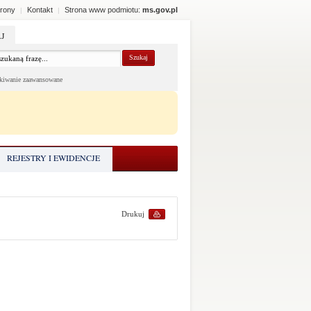
rony
Kontakt
Strona www podmiotu:
ms.gov.pl
|
|
J
kiwanie zaawansowane
REJESTRY I EWIDENCJE
Drukuj