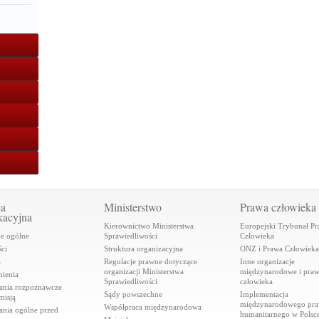
ja
Ministerstwo
Prawa człowieka
kacyjna
Kierownictwo Ministerstwa
Europejski Trybunał P
je ogólne
Sprawiedliwości
Człowieka
ci
Struktura organizacyjna
ONZ i Prawa Człowieka
a
Regulacje prawne dotyczące
Inne organizacje
organizacji Ministerstwa
międzynarodowe i pra
ienia
Sprawiedliwości
człowieka
ania rozpoznawcze
Sądy powszechne
Implementacja
misją
międzynarodowego pr
Współpraca międzynarodowa
ania ogólne przed
humanitarnego w Polsc