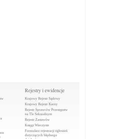
Rejestry i ewidencje
raw
Krajowy Rejestr Sądowy
Krajowy Rejestr Karny
Rejestr Sprawców Przestępstw
na Tle Seksualnym
wa
Rejestr Zastawów
Księgi Wieczyste
Formularz rejestracji zgłoszeń
awa
dotyczących błędnego
e