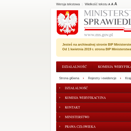
A
Wersja tekstowa
Wielkość tekstu
A
|
A
Jesteś na archiwalnej stronie BIP Ministerst
Od 1 kwietnia 2019 r. strona BIP Ministerst
DZIAŁALNOŚĆ
KOMISJA WERYFIK
Strona główna
Rejestry i ewidencje
Kra
DZIAŁALNOŚĆ
KOMISJA WERYFIKACYJNA
KONTAKT
MINISTERSTWO
PRAWA CZŁOWIEKA