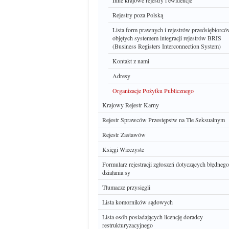
Inne krajowe rejestry i ewidencje
Rejestry poza Polską
Lista form prawnych i rejestrów przedsiębiorc
objętych systemem integracji rejestrów BRIS
(Business Registers Interconnection System)
Kontakt z nami
Adresy
Organizacje Pożytku Publicznego
Krajowy Rejestr Karny
Rejestr Sprawców Przestępstw na Tle Seksualnym
Rejestr Zastawów
Księgi Wieczyste
Formularz rejestracji zgłoszeń dotyczących błędnego
działania sy
Tłumacze przysięgli
Lista komorników sądowych
Lista osób posiadających licencję doradcy
restrukturyzacyjnego