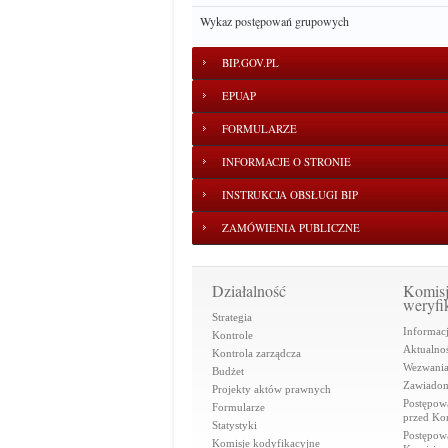
Wykaz postępowań grupowych
BIP.GOV.PL
EPUAP
FORMULARZE
INFORMACJE O STRONIE
INSTRUKCJA OBSŁUGI BIP
ZAMÓWIENIA PUBLICZNE
Działalność
Komis
weryfi
Strategia
Informac
Kontrole
Aktualnoś
Kontrola zarządcza
Wezwani
Budżet
Zawiadom
Projekty aktów prawnych
Postępow
Formularze
przed Ko
Statystyki
Postępow
Komisje kodyfikacyjne