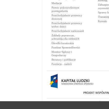
Komisją
Mediacje
Zabezpie
Pomoc pokrzywdzonym
czynnośc
przestępstwem
Sprawy lo
Przeciwdziałanie przemocy
Transmisj
domowej
Kontakt
Przeciwdziałanie przemocy
wobec dzieci
Przeciwdziałanie narkomanii
Zakłady poprawcze,
schroniska dla nieletnich
Ośrodki kuratorskie
Fundusz Sprawiedliwości
Monitor Sądowy i
Gospodarczy
Broszury i publikacje
Fundacje - nadzór
© 2000-2026 Ministerstwo Sprawiedliwości