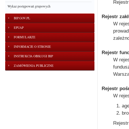
Rejestr
Wykaz postępowań grupowych
Rejestr zak
BIP.GOV.PL
W rejes
EPUAP
prowadz
FORMULARZE
zależno
INFORMACJE O STRONIE
Rejestr fun
INSTRUKCJA OBSŁUGI BIP
W reje
ZAMÓWIENIA PUBLICZNE
fundus
Warsza
Rejestr po
W rejes
age
bro
Rejest