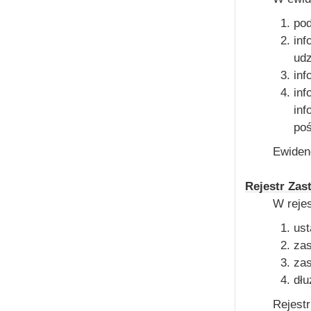
pod
inf
udz
inf
inf
inf
poś
Ewidenc
Rejestr Za
W rejes
us
za
zas
dłu
Rejest