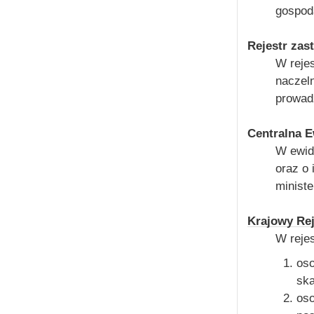
gospod
Rejestr za
W reje
naczel
prowad
Centralna 
W ewide
oraz o 
ministe
Krajowy Rej
W rejes
oso
sk
os