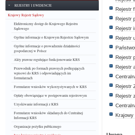
REJESTRY I EWIDENCJE
Rejestr 
Krajowy Rejestr Sądowy
Rejestr
Elektroniczny dostęp do Krajowego Rejestru
Rejestr 
Sądowego
Ogólne informacje o Krajowym Rejestrze Sądowym
Rejestr 
Ogólne informacje o prowadzeniu działalności
Państwo
gospodarczej w Polsce
Rejestr 
Akty prawne regulujące funkcjonowanie KRS
Rejestr 
Przewodnik po formach prawnych podlegających
wpisowi do KRS i odpowiadających im
Centraln
formularzach
Rejestr
Formularze wniosków wykorzystywanych w KRS
Opłaty obowiązujące w postępowaniu rejestrowym
Rejestr
Uzyskiwanie informacji z KRS
Central
Formularze wniosków składanych do Centralnej
Krajowy 
Informacji KRS
Organizacje pożytku publicznego
Uwaga