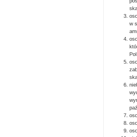
pos
sk
os
w s
amn
os
któ
Pol
oso
zab
sk
nie
wy
wym
paź
oso
os
os