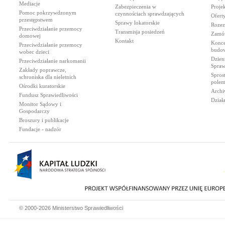
Mediacje
Zabezpieczenia w
Proje
Pomoc pokrzywdzonym
czynnościach sprawdzających
Ofert
przestępstwem
Sprawy lokatorskie
Rozez
Przeciwdziałanie przemocy
Transmisja posiedzeń
Zamów
domowej
Kontakt
Konce
Przeciwdziałanie przemocy
budow
wobec dzieci
Dzien
Przeciwdziałanie narkomanii
Spraw
Zakłady poprawcze,
Spros
schroniska dla nieletnich
polem
Ośrodki kuratorskie
Archi
Fundusz Sprawiedliwości
Dział
Monitor Sądowy i
Gospodarczy
Broszury i publikacje
Fundacje - nadzór
© 2000-2026 Ministerstwo Sprawiedliwości