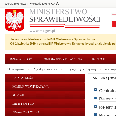
A
Wersja tekstowa
Wielkość tekstu
A
|
A
Jesteś na archiwalnej stronie BIP Ministerstwa Sprawiedliwości.
Od 1 kwietnia 2019 r. strona BIP Ministerstwa Sprawiedliwości znajduje się 
DZIAŁALNOŚĆ
KOMISJA WERYFIKACYJNA
KONTAKT
Strona główna
Rejestry i ewidencje
Krajowy Rejestr Sądowy
Inne kraj
INNE KRAJOW
DZIAŁALNOŚĆ
KOMISJA WERYFIKACYJNA
Centraln
KONTAKT
Rejestr 
MINISTERSTWO
Rejestr
PRAWA CZŁOWIEKA
Rejestr 