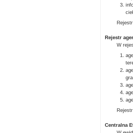
in
cie
Rejest
Rejestr age
W rejes
age
ter
age
gra
age
age
ag
Rejestr
Centralna E
W ewide