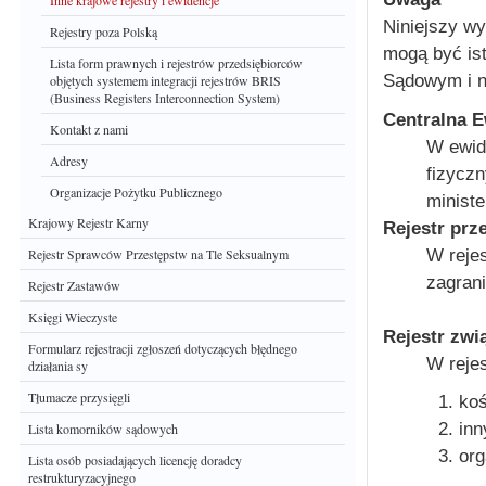
Inne krajowe rejestry i ewidencje
Niniejszy wy
Rejestry poza Polską
mogą być is
Lista form prawnych i rejestrów przedsiębiorców
Sądowym i n
objętych systemem integracji rejestrów BRIS
(Business Registers Interconnection System)
Centralna E
Kontakt z nami
W ewid
Adresy
fizycz
Organizacje Pożytku Publicznego
ministe
Krajowy Rejestr Karny
Rejestr prz
W rejes
Rejestr Sprawców Przestępstw na Tle Seksualnym
zagrani
Rejestr Zastawów
Księgi Wieczyste
Rejestr zw
Formularz rejestracji zgłoszeń dotyczących błędnego
W rejes
działania sy
Tłumacze przysięgli
koś
in
Lista komorników sądowych
org
Lista osób posiadających licencję doradcy
restrukturyzacyjnego