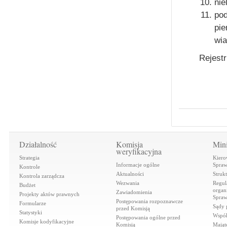
nie
pod
pie
wi
Rejestr
Działalność
Komisja
Mini
weryfikacyjna
Strategia
Kiero
Informacje ogólne
Spraw
Kontrole
Aktualności
Struk
Kontrola zarządcza
Wezwania
Regul
Budżet
organi
Zawiadomienia
Projekty aktów prawnych
Spraw
Postępowania rozpoznawcze
Formularze
Sądy 
przed Komisją
Statystyki
Współ
Postępowania ogólne przed
Komisje kodyfikacyjne
Komisją
Mająt