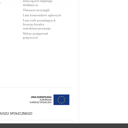
dotyczących błędnego
e
działania sy
Tłumacze przysięgli
Lista komorników sądowych
Lista osób posiadających
licencję doradcy
restrukturyzacyjnego
Wykaz postępowań
grupowych