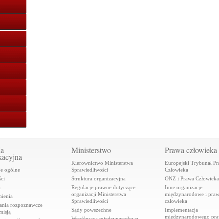
ja
Ministerstwo
Prawa człowieka
kacyjna
Kierownictwo Ministerstwa
Europejski Trybunał P
je ogólne
Sprawiedliwości
Człowieka
ci
Struktura organizacyjna
ONZ i Prawa Człowieka
a
Regulacje prawne dotyczące
Inne organizacje
organizacji Ministerstwa
międzynarodowe i pra
ienia
Sprawiedliwości
człowieka
ania rozpoznawcze
Sądy powszechne
Implementacja
misją
międzynarodowego pr
Współpraca międzynarodowa