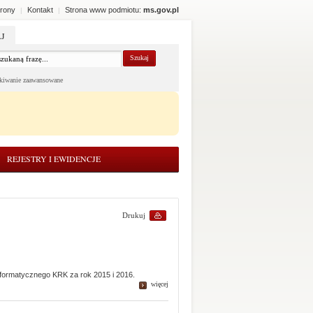
rony
Kontakt
Strona www podmiotu:
ms.gov.pl
|
|
J
kiwanie zaawansowane
REJESTRY I EWIDENCJE
Drukuj
nformatycznego KRK za rok 2015 i 2016.
więcej