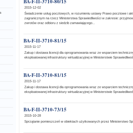
BA-F-II-3710-80/15
2015-12-02
a
Świadczenie usług pocztowych, w rozumieniu ustawy Prawo pocztowe i a
zagranicznym na rzecz Ministerstwa Sprawiedliwości w zakresie: przyjmow
zwrotów oraz odbioru z siedzib zamawiającego...
BA-F-II-3710-81/15
2015-11-17
Zakup i dostawa licencji dla oprogramowania wraz ze wsparciem technicz
eksploatowanej infrastruktury wirtualizacyjnej w Ministerstwie Sprawiedliwoś
BA-F-II-3710-81/15
2015-11-17
Zakup i dostawa licencji dla oprogramowania wraz ze wsparciem technicz
eksploatowanej infrastruktury wirtualizacyjnej w Ministerstwie Sprawiedliwoś
BA-F-II-3710-73/15
2015-10-28
Sprzątanie pomieszczeń w obiektach użytkowanych przez Ministerstwo Sp