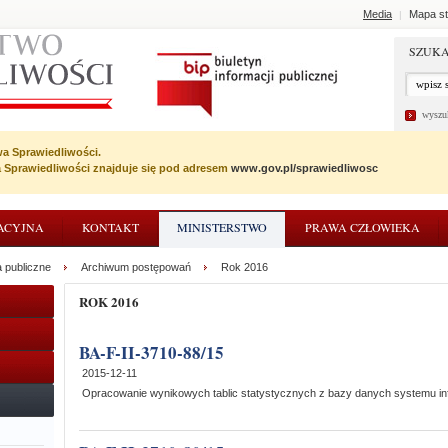
Media
Mapa st
|
SZUKA
wyszu
wa Sprawiedliwości.
wa Sprawiedliwości znajduje się pod adresem
www.gov.pl/sprawiedliwosc
ACYJNA
KONTAKT
MINISTERSTWO
PRAWA CZŁOWIEKA
 publiczne
Archiwum postępowań
Rok 2016
ROK 2016
BA-F-II-3710-88/15
2015-12-11
Opracowanie wynikowych tablic statystycznych z bazy danych systemu i