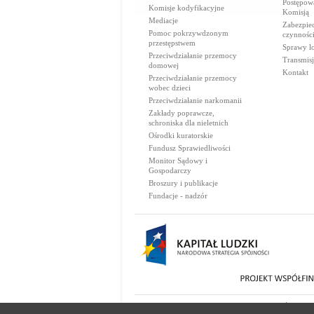
Postępow
Komisje kodyfikacyjne
Komisją
Mediacje
Zabezpie
Pomoc pokrzywdzonym
czynnośc
przestępstwem
Sprawy lo
Przeciwdziałanie przemocy
Transmisj
domowej
Kontakt
Przeciwdziałanie przemocy
wobec dzieci
Przeciwdziałanie narkomanii
Zakłady poprawcze,
schroniska dla nieletnich
Ośrodki kuratorskie
Fundusz Sprawiedliwości
Monitor Sądowy i
Gospodarczy
Broszury i publikacje
Fundacje - nadzór
© 2000-2026 Ministerstwo Sprawiedliwości