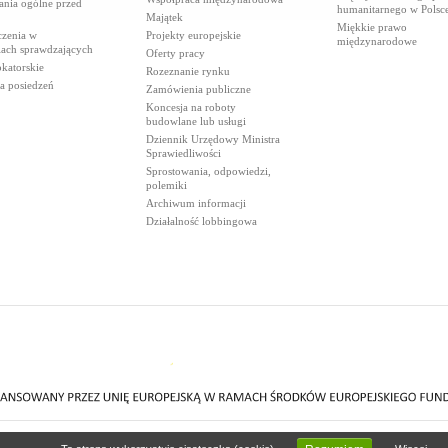
ania ogólne przed
humanitarnego w Polsc
Majątek
Miękkie prawo
czenia w
Projekty europejskie
międzynarodowe
iach sprawdzających
Oferty pracy
katorskie
Rozeznanie rynku
a posiedzeń
Zamówienia publiczne
Koncesja na roboty
budowlane lub usługi
Dziennik Urzędowy Ministra
Sprawiedliwości
Sprostowania, odpowiedzi,
polemiki
Archiwum informacji
Działalność lobbingowa