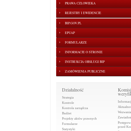
PRAWA CZŁOWIEKA
REJESTRY I EWIDENCJE
BIP.GOV.PL
EPUAP
FORMULARZE
INFORMACJE O STRONIE
INSTRUKCJA OBSŁUGI BIP
ZAMÓWIENIA PUBLICZNE
Działalność
Komis
weryfi
Strategia
Informac
Kontrole
Aktualnoś
Kontrola zarządcza
Wezwani
Budżet
Zawiadom
Projekty aktów prawnych
Postępow
Formularze
przed Ko
Statystyki