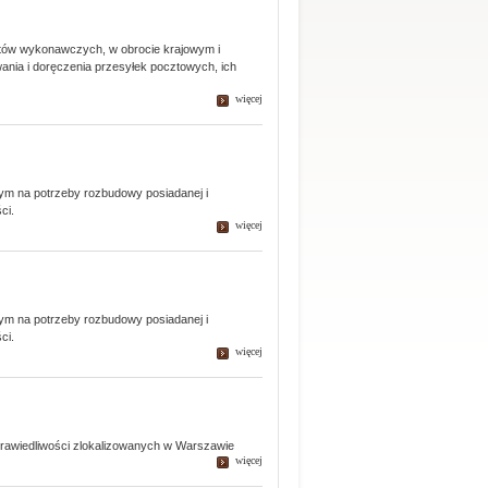
któw wykonawczych, w obrocie krajowym i
ania i doręczenia przesyłek pocztowych, ich
więcej
nym na potrzeby rozbudowy posiadanej i
ci.
więcej
nym na potrzeby rozbudowy posiadanej i
ci.
więcej
rawiedliwości zlokalizowanych w Warszawie
więcej