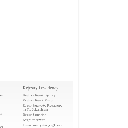
Rejestry i ewidencje
raw
Krajowy Rejestr Sądowy
Krajowy Rejestr Karny
Rejestr Sprawców Przestępstw
na Tle Seksualnym
wa
Rejestr Zastawów
Księgi Wieczyste
Formularz rejestracji zgłoszeń
awa