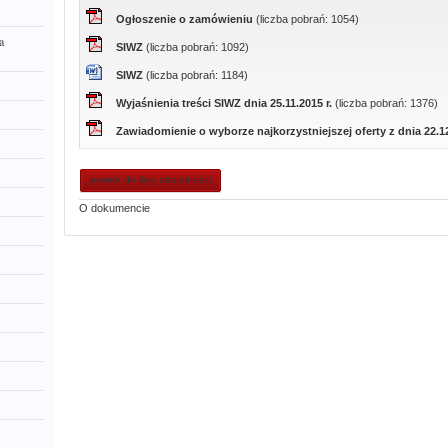
Ogłoszenie o zamówieniu
(liczba pobrań: 1054)
a
SIWZ
(liczba pobrań: 1092)
SIWZ
(liczba pobrań: 1184)
Wyjaśnienia treści SIWZ dnia 25.11.2015 r.
(liczba pobrań: 1376)
Zawiadomienie o wyborze najkorzystniejszej oferty z dnia 22.12
powrót do listy aktualności
O dokumencie