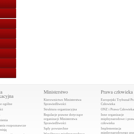
ja
Ministerstwo
Prawa człowieka
kacyjna
Kierownictwo Ministerstwa
Europejski Trybunał P
je ogólne
Sprawiedliwości
Człowieka
ci
Struktura organizacyjna
ONZ i Prawa Człowieka
a
Regulacje prawne dotyczące
Inne organizacje
organizacji Ministerstwa
międzynarodowe i pra
ienia
Sprawiedliwości
człowieka
ania rozpoznawcze
Sądy powszechne
Implementacja
misją
międzynarodowego pr
Współpraca międzynarodowa