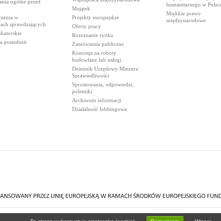
ania ogólne przed
humanitarnego w Polsc
Majątek
Miękkie prawo
czenia w
Projekty europejskie
międzynarodowe
iach sprawdzających
Oferty pracy
katorskie
Rozeznanie rynku
a posiedzeń
Zamówienia publiczne
Koncesja na roboty
budowlane lub usługi
Dziennik Urzędowy Ministra
Sprawiedliwości
Sprostowania, odpowiedzi,
polemiki
Archiwum informacji
Działalność lobbingowa