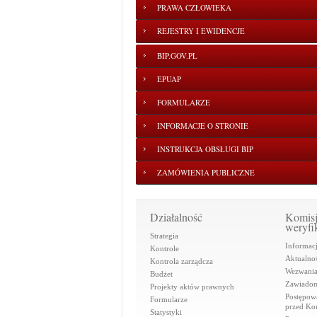
PRAWA CZŁOWIEKA
REJESTRY I EWIDENCJE
BIP.GOV.PL
EPUAP
FORMULARZE
INFORMACJE O STRONIE
INSTRUKCJA OBSŁUGI BIP
ZAMÓWIENIA PUBLICZNE
Działalność
Komis
weryfi
Strategia
Informac
Kontrole
Aktualnoś
Kontrola zarządcza
Wezwani
Budżet
Zawiadom
Projekty aktów prawnych
Postępow
Formularze
przed Ko
Statystyki