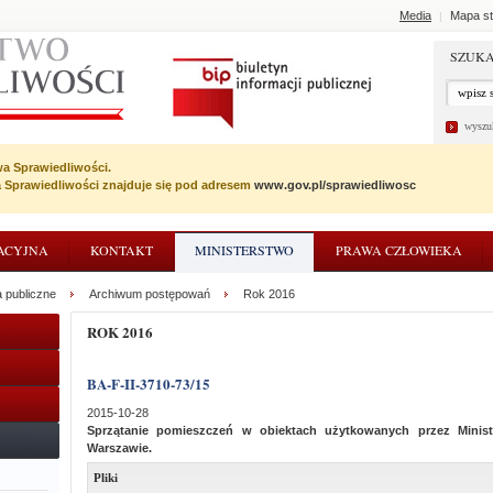
Media
Mapa st
|
SZUKA
wyszu
wa Sprawiedliwości.
wa Sprawiedliwości znajduje się pod adresem
www.gov.pl/sprawiedliwosc
ACYJNA
KONTAKT
MINISTERSTWO
PRAWA CZŁOWIEKA
 publiczne
Archiwum postępowań
Rok 2016
ROK 2016
BA-F-II-3710-73/15
2015-10-28
Sprzątanie pomieszczeń w obiektach użytkowanych przez Minist
Warszawie.
Pliki