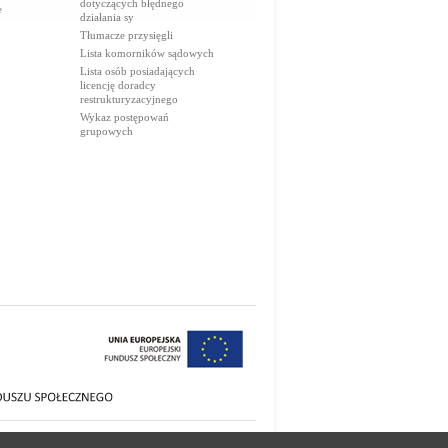
dotyczących błędnego
e
działania sy
Tłumacze przysięgli
Lista komorników sądowych
Lista osób posiadających
licencję doradcy
restrukturyzacyjnego
Wykaz postępowań
grupowych