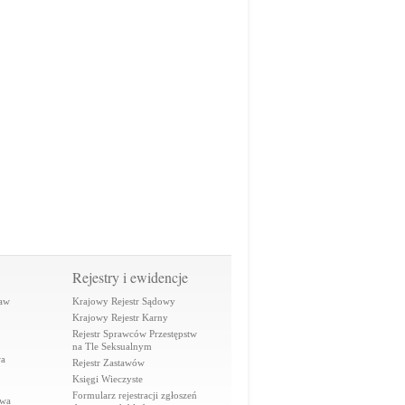
Rejestry i ewidencje
raw
Krajowy Rejestr Sądowy
Krajowy Rejestr Karny
Rejestr Sprawców Przestępstw
na Tle Seksualnym
wa
Rejestr Zastawów
Księgi Wieczyste
Formularz rejestracji zgłoszeń
awa