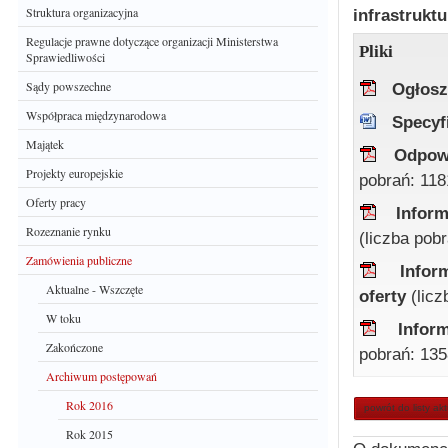
Struktura organizacyjna
infrastrukt
Regulacje prawne dotyczące organizacji Ministerstwa
Pliki
Sprawiedliwości
Sądy powszechne
Ogłosz
Współpraca międzynarodowa
Specyf
Majątek
Odpow
Projekty europejskie
pobrań: 118
Oferty pracy
Inform
Rozeznanie rynku
(liczba pob
Zamówienia publiczne
Infor
Aktualne - Wszczęte
oferty
(lic
W toku
Infor
Zakończone
pobrań: 135
Archiwum postępowań
Rok 2016
powrót do listy ak
Rok 2015