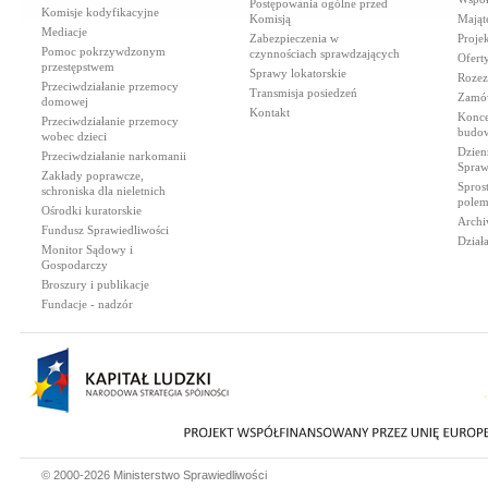
Postępowania ogólne przed
Komisje kodyfikacyjne
Komisją
Mająt
Mediacje
Zabezpieczenia w
Proje
Pomoc pokrzywdzonym
czynnościach sprawdzających
Ofert
przestępstwem
Sprawy lokatorskie
Rozez
Przeciwdziałanie przemocy
Transmisja posiedzeń
Zamów
domowej
Kontakt
Konce
Przeciwdziałanie przemocy
budow
wobec dzieci
Dzien
Przeciwdziałanie narkomanii
Spraw
Zakłady poprawcze,
Spros
schroniska dla nieletnich
polem
Ośrodki kuratorskie
Archi
Fundusz Sprawiedliwości
Dział
Monitor Sądowy i
Gospodarczy
Broszury i publikacje
Fundacje - nadzór
© 2000-2026 Ministerstwo Sprawiedliwości