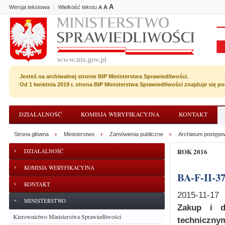
A
Wersja tekstowa
Wielkość tekstu
A
|
A
Jesteś na archiwalnej stronie BIP Ministerstwa Sprawiedliwości.
Od 1 kwietnia 2019 r. strona BIP Ministerstwa Sprawiedliwości znajduje się 
DZIAŁALNOŚĆ
KOMISJA WERYFIKACYJNA
KONTAKT
Strona główna
Ministerstwo
Zamówienia publiczne
Archiwum postępo
ROK 2016
DZIAŁALNOŚĆ
KOMISJA WERYFIKACYJNA
BA-F-II-3
KONTAKT
2015-11-17
MINISTERSTWO
Zakup i d
Kierownictwo Ministerstwa Sprawiedliwości
techniczn