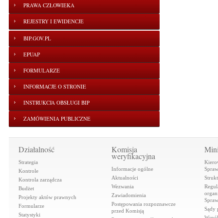
PRAWA CZŁOWIEKA
REJESTRY I EWIDENCJE
BIP.GOV.PL
EPUAP
FORMULARZE
INFORMACJE O STRONIE
INSTRUKCJA OBSŁUGI BIP
ZAMÓWIENIA PUBLICZNE
Działalność
Komisja
Mini
weryfikacyjna
Strategia
Kiero
Informacje ogólne
Spraw
Kontrole
Aktualności
Struk
Kontrola zarządcza
Wezwania
Regul
Budżet
organi
Zawiadomienia
Projekty aktów prawnych
Spraw
Postępowania rozpoznawcze
Formularze
Sądy 
przed Komisją
Statystyki
Współ