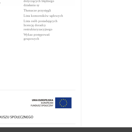
dotyczących błędnego
e
działania sy
Tłumacze przysięgli
Lista komorników sądowych
Lista osób posiadających
licencję doradcy
restrukturyzacyjnego
Wykaz postępowań
grupowych