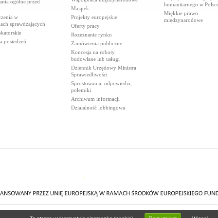
ania ogólne przed
humanitarnego w Polsc
Majątek
Miękkie prawo
czenia w
Projekty europejskie
międzynarodowe
iach sprawdzających
Oferty pracy
katorskie
Rozeznanie rynku
a posiedzeń
Zamówienia publiczne
Koncesja na roboty
budowlane lub usługi
Dziennik Urzędowy Ministra
Sprawiedliwości
Sprostowania, odpowiedzi,
polemiki
Archiwum informacji
Działalność lobbingowa