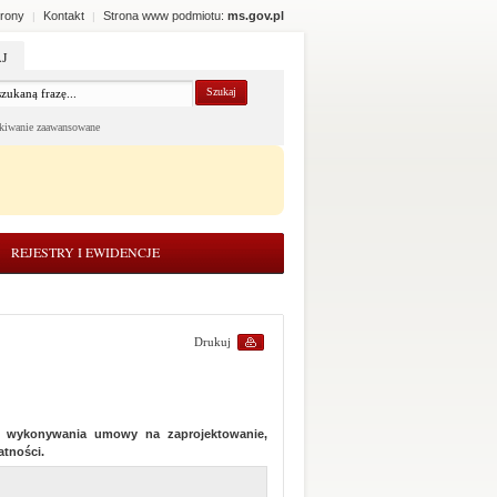
rony
Kontakt
Strona www podmiotu:
ms.gov.pl
|
|
J
kiwanie zaawansowane
REJESTRY I EWIDENCJE
Drukuj
ie wykonywania umowy na zaprojektowanie,
atności.