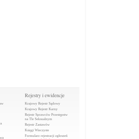
Rejestry i ewidencje
raw
Krajowy Rejestr Sądowy
Krajowy Rejestr Karny
Rejestr Sprawców Przestępstw
na Tle Seksualnym
wa
Rejestr Zastawów
Księgi Wieczyste
Formularz rejestracji zgłoszeń
awa