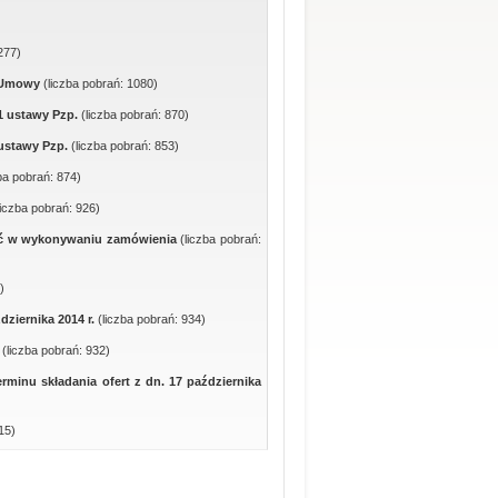
277)
o Umowy
(liczba pobrań: 1080)
 1 ustawy Pzp.
(liczba pobrań: 870)
 ustawy Pzp.
(liczba pobrań: 853)
zba pobrań: 874)
liczba pobrań: 926)
zyć w wykonywaniu zamówienia
(liczba pobrań:
)
dziernika 2014 r.
(liczba pobrań: 934)
.
(liczba pobrań: 932)
minu składania ofert z dn. 17 października
15)