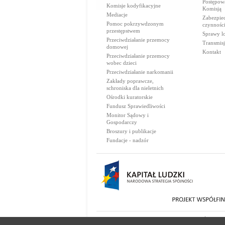
Postępow
Komisje kodyfikacyjne
Komisją
Mediacje
Zabezpie
Pomoc pokrzywdzonym
czynnośc
przestępstwem
Sprawy lo
Przeciwdziałanie przemocy
Transmisj
domowej
Kontakt
Przeciwdziałanie przemocy
wobec dzieci
Przeciwdziałanie narkomanii
Zakłady poprawcze,
schroniska dla nieletnich
Ośrodki kuratorskie
Fundusz Sprawiedliwości
Monitor Sądowy i
Gospodarczy
Broszury i publikacje
Fundacje - nadzór
© 2000-2026 Ministerstwo Sprawiedliwości