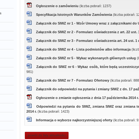
Ogłoszenie o zamówieniu
(liczba pobrań: 1237)
a
Specyfikacja Istotnych Warunków Zamówienia
(liczba pobrań: 1
Załącznik do SIWZ nr 1 - Wzór Umowy wraz z załącznikami d
Załącznik do SIWZ nr 2 - Formularz oświadczenia z art. 22 ust.
Załącznik do SIWZ nr 3 - Formularz oświadczenia art. 24 ust. 1
Załącznik do SIWZ nr 4 - Lista podmiotów albo informacja
(lic
Załącznik do SIWZ nr 5 - Wykaz wykonanych głównych usług
(
Załącznik do SIWZ nr 6 - Wykaz osób, które będą uczestnic
981)
Załącznik do SIWZ nr 7 - Formularz Ofertowy
(liczba pobrań: 888
Załącznik do odpowiedzi na pytania i zmiany SIWZ z dn. 17 paź
Ogłoszenie o zmianie ogłoszenia z dnia 17 października 2014 r
Odpowiedzi na pytania do SIWZ, zmiana SIWZ oraz zmiana ter
2014 r.
(liczba pobrań: 1423)
Informacja o wyborze najkorzystniejszej oferty
(liczba pobrań: 9
powrót do listy aktualności