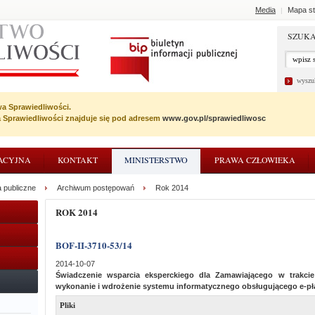
Media
Mapa st
|
SZUKA
wyszu
wa Sprawiedliwości.
wa Sprawiedliwości znajduje się pod adresem
www.gov.pl/sprawiedliwosc
ACYJNA
KONTAKT
MINISTERSTWO
PRAWA CZŁOWIEKA
 publiczne
Archiwum postępowań
Rok 2014
ROK 2014
BOF-II-3710-53/14
2014-10-07
Świadczenie wsparcia eksperckiego dla Zamawiającego w trakc
wykonanie i wdrożenie systemu informatycznego obsługującego e-pł
Pliki