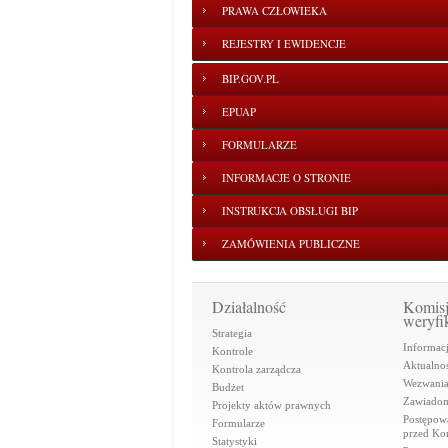
PRAWA CZŁOWIEKA
REJESTRY I EWIDENCJE
BIP.GOV.PL
EPUAP
FORMULARZE
INFORMACJE O STRONIE
INSTRUKCJA OBSŁUGI BIP
ZAMÓWIENIA PUBLICZNE
Działalność
Komis
weryfi
Strategia
Informac
Kontrole
Aktualnoś
Kontrola zarządcza
Wezwani
Budżet
Zawiadom
Projekty aktów prawnych
Postępow
Formularze
przed Ko
Statystyki