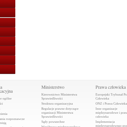
ja
Ministerstwo
Prawa człowieka
kacyjna
Kierownictwo Ministerstwa
Europejski Trybunał P
je ogólne
Sprawiedliwości
Człowieka
ci
Struktura organizacyjna
ONZ i Prawa Człowieka
a
Regulacje prawne dotyczące
Inne organizacje
organizacji Ministerstwa
międzynarodowe i pra
ienia
Sprawiedliwości
człowieka
ania rozpoznawcze
Sądy powszechne
Implementacja
misją
międzynarodowego pr
Współpraca międzynarodowa