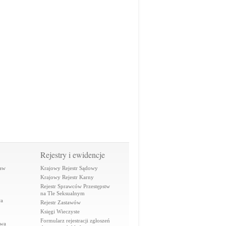
Rejestry i ewidencje
raw
Krajowy Rejestr Sądowy
Krajowy Rejestr Karny
Rejestr Sprawców Przestępstw
na Tle Seksualnym
wa
Rejestr Zastawów
Księgi Wieczyste
Formularz rejestracji zgłoszeń
awa