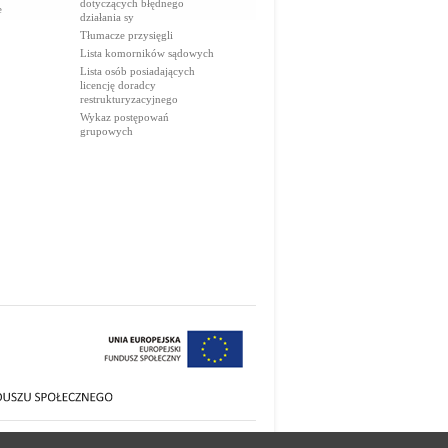
dotyczących błędnego
e
działania sy
Tłumacze przysięgli
Lista komorników sądowych
Lista osób posiadających
licencję doradcy
restrukturyzacyjnego
Wykaz postępowań
grupowych