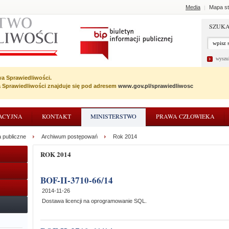
Media
Mapa st
|
SZUKA
wyszu
wa Sprawiedliwości.
wa Sprawiedliwości znajduje się pod adresem
www.gov.pl/sprawiedliwosc
ACYJNA
KONTAKT
MINISTERSTWO
PRAWA CZŁOWIEKA
 publiczne
Archiwum postępowań
Rok 2014
ROK 2014
BOF-II-3710-66/14
2014-11-26
Dostawa licencji na oprogramowanie SQL.