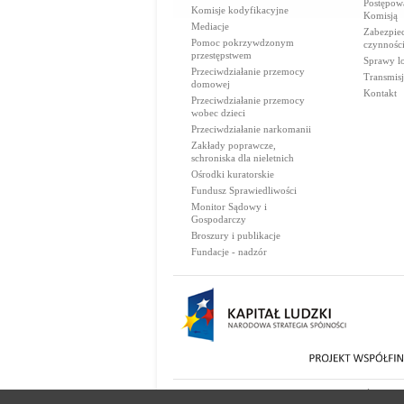
Postępow
Komisje kodyfikacyjne
Komisją
Mediacje
Zabezpie
Pomoc pokrzywdzonym
czynnośc
przestępstwem
Sprawy lo
Przeciwdziałanie przemocy
Transmisj
domowej
Kontakt
Przeciwdziałanie przemocy
wobec dzieci
Przeciwdziałanie narkomanii
Zakłady poprawcze,
schroniska dla nieletnich
Ośrodki kuratorskie
Fundusz Sprawiedliwości
Monitor Sądowy i
Gospodarczy
Broszury i publikacje
Fundacje - nadzór
© 2000-2026 Ministerstwo Sprawiedliwości