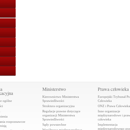
ja
Ministerstwo
Prawa człowieka
kacyjna
Kierownictwo Ministerstwa
Europejski Trybunał P
je ogólne
Sprawiedliwości
Człowieka
ci
Struktura organizacyjna
ONZ i Prawa Człowieka
a
Regulacje prawne dotyczące
Inne organizacje
organizacji Ministerstwa
międzynarodowe i pra
ienia
Sprawiedliwości
człowieka
ania rozpoznawcze
Sądy powszechne
Implementacja
misją
międzynarodowego pr
Współpraca międzynarodowa