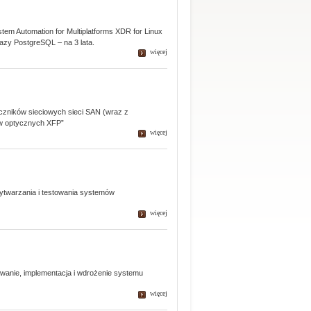
tem Automation for Multiplatforms XDR for Linux
bazy PostgreSQL – na 3 lata.
więcej
łączników sieciowych sieci SAN (wraz z
ów optycznych XFP”
więcej
twarzania i testowania systemów
więcej
owanie, implementacja i wdrożenie systemu
więcej