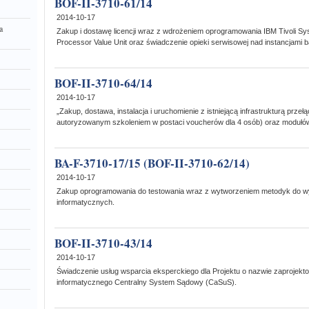
BOF-II-3710-61/14
2014-10-17
a
Zakup i dostawę licencji wraz z wdrożeniem oprogramowania IBM Tivoli Sys
Processor Value Unit oraz świadczenie opieki serwisowej nad instancjami 
BOF-II-3710-64/14
2014-10-17
„Zakup, dostawa, instalacja i uruchomienie z istniejącą infrastrukturą prze
autoryzowanym szkoleniem w postaci voucherów dla 4 osób) oraz moduł
BA-F-3710-17/15 (BOF-II-3710-62/14)
2014-10-17
Zakup oprogramowania do testowania wraz z wytworzeniem metodyk do wy
informatycznych.
BOF-II-3710-43/14
2014-10-17
Świadczenie usług wsparcia eksperckiego dla Projektu o nazwie zaprojekt
informatycznego Centralny System Sądowy (CaSuS).