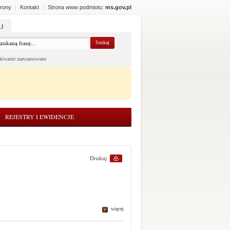
rony
Kontakt
Strona www podmiotu:
ms.gov.pl
|
|
J
kiwanie zaawansowane
REJESTRY I EWIDENCJE
Drukuj
więcej