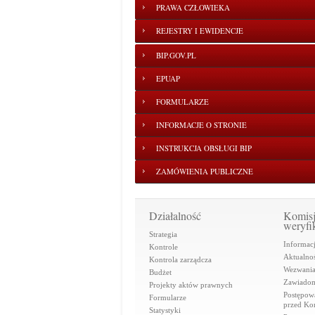
PRAWA CZŁOWIEKA
REJESTRY I EWIDENCJE
BIP.GOV.PL
EPUAP
FORMULARZE
INFORMACJE O STRONIE
INSTRUKCJA OBSŁUGI BIP
ZAMÓWIENIA PUBLICZNE
Działalność
Komis
weryfi
Strategia
Informac
Kontrole
Aktualnoś
Kontrola zarządcza
Wezwani
Budżet
Zawiadom
Projekty aktów prawnych
Postępow
Formularze
przed Ko
Statystyki