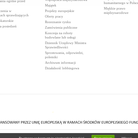
ania ogólne przed
humanitarnego w Polsc
Majątek
Miękkie prawo
czenia w
Projekty europejskie
międzynarodowe
iach sprawdzających
Oferty pracy
katorskie
Rozeznanie rynku
a posiedzeń
Zamówienia publiczne
Koncesja na roboty
budowlane lub usługi
Dziennik Urzędowy Ministra
Sprawiedliwości
Sprostowania, odpowiedzi,
polemiki
Archiwum informacji
Działalność lobbingowa