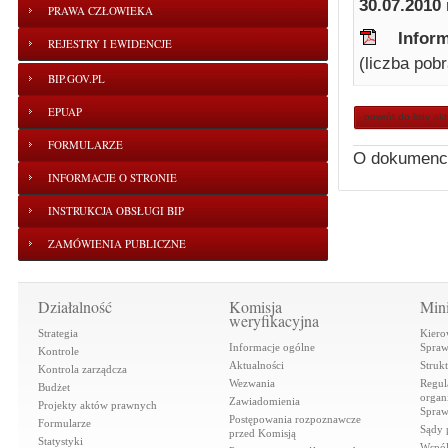
30.07.2010 
PRAWA CZŁOWIEKA
Infor
REJESTRY I EWIDENCJE
(liczba pob
BIP.GOV.PL
EPUAP
powrót do listy ak
FORMULARZE
O dokumenc
INFORMACJE O STRONIE
INSTRUKCJA OBSŁUGI BIP
ZAMÓWIENIA PUBLICZNE
Działalność
Komisja
Mini
weryfikacyjna
Strategia
Kiero
Informacje ogólne
Spraw
Kontrole
Aktualności
Struk
Kontrola zarządcza
Wezwania
Regul
Budżet
organi
Zawiadomienia
Projekty aktów prawnych
Spraw
Postępowania rozpoznawcze
Formularze
Sądy 
przed Komisją
Statystyki
Współ