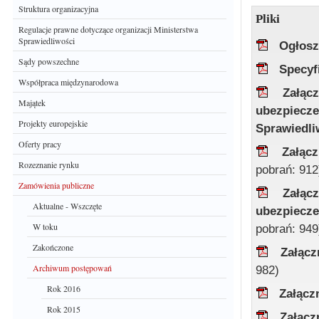
Struktura organizacyjna
Pliki
Regulacje prawne dotyczące organizacji Ministerstwa
Sprawiedliwości
Ogłosz
Sądy powszechne
Specyf
Współpraca międzynarodowa
Załąc
Majątek
ubezpiecz
Projekty europejskie
Sprawiedl
Oferty pracy
Załąc
Rozeznanie rynku
pobrań: 912
Zamówienia publiczne
Załąc
Aktualne - Wszczęte
ubezpiecz
W toku
pobrań: 949
Zakończone
Załąc
Archiwum postępowań
982)
Rok 2016
Załącz
Rok 2015
Załącz