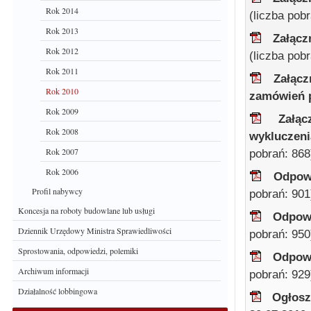
Rok 2014
(liczba pob
Rok 2013
Załącz
Rok 2012
(liczba pob
Rok 2011
Załącz
Rok 2010
zamówień 
Rok 2009
Załą
Rok 2008
wykluczeni
Rok 2007
pobrań: 868
Rok 2006
Odpowi
Profil nabywcy
pobrań: 901
Koncesja na roboty budowlane lub usługi
Odpowi
Dziennik Urzędowy Ministra Sprawiedliwości
pobrań: 950
Sprostowania, odpowiedzi, polemiki
Odpowi
Archiwum informacji
pobrań: 929
Działalność lobbingowa
Ogłosz