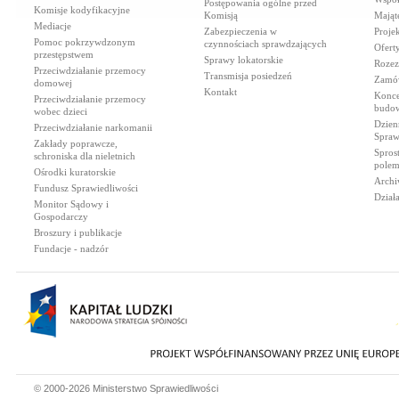
Postępowania ogólne przed
Komisje kodyfikacyjne
Komisją
Mająt
Mediacje
Zabezpieczenia w
Proje
Pomoc pokrzywdzonym
czynnościach sprawdzających
Ofert
przestępstwem
Sprawy lokatorskie
Rozez
Przeciwdziałanie przemocy
Transmisja posiedzeń
Zamów
domowej
Kontakt
Konce
Przeciwdziałanie przemocy
budow
wobec dzieci
Dzien
Przeciwdziałanie narkomanii
Spraw
Zakłady poprawcze,
Spros
schroniska dla nieletnich
polem
Ośrodki kuratorskie
Archi
Fundusz Sprawiedliwości
Dział
Monitor Sądowy i
Gospodarczy
Broszury i publikacje
Fundacje - nadzór
© 2000-2026 Ministerstwo Sprawiedliwości