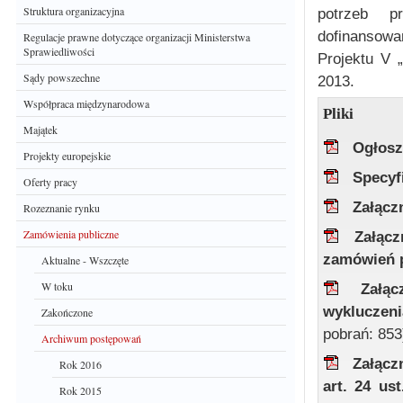
Struktura organizacyjna
potrzeb pr
dofinansow
Regulacje prawne dotyczące organizacji Ministerstwa
Sprawiedliwości
Projektu V 
Sądy powszechne
2013.
Współpraca międzynarodowa
Pliki
Majątek
Ogłosz
Projekty europejskie
Specyf
Oferty pracy
Załącz
Rozeznanie rynku
Zamówienia publiczne
Załącz
zamówień 
Aktualne - Wszczęte
W toku
Załą
wykluczeni
Zakończone
pobrań: 853
Archiwum postępowań
Załącz
Rok 2016
art. 24 u
Rok 2015