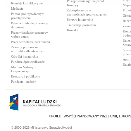
Postępowania ogólne przed
Komisje kodyfikacyjne
Komisją
Mająt
Mediacje
Zabezpieczenia w
Proje
Pomoc pokrzywdzonym
czynnościach sprawdzających
Ofert
przestępstwem
Sprawy lokatorskie
Rozez
Przeciwdziałanie przemocy
Transmisja posiedzeń
Zamów
domowej
Kontakt
Konce
Przeciwdziałanie przemocy
budow
wobec dzieci
Dzien
Przeciwdziałanie narkomanii
Spraw
Zakłady poprawcze,
Spros
schroniska dla nieletnich
polem
Ośrodki kuratorskie
Archi
Fundusz Sprawiedliwości
Dział
Monitor Sądowy i
Gospodarczy
Broszury i publikacje
Fundacje - nadzór
© 2000-2026 Ministerstwo Sprawiedliwości