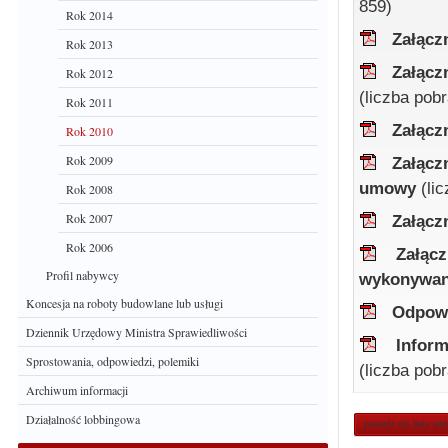
859)
Rok 2014
Załącz
Rok 2013
Załącz
Rok 2012
(liczba pob
Rok 2011
Załącz
Rok 2010
Rok 2009
Załącz
umowy
(li
Rok 2008
Rok 2007
Załącz
Rok 2006
Załąc
Profil nabywcy
wykonywan
Koncesja na roboty budowlane lub usługi
Odpowi
Dziennik Urzędowy Ministra Sprawiedliwości
Inform
Sprostowania, odpowiedzi, polemiki
(liczba pob
Archiwum informacji
Działalność lobbingowa
powrót do listy ak