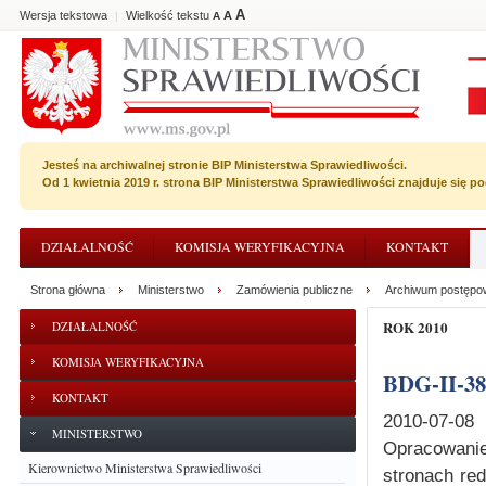
A
Wersja tekstowa
Wielkość tekstu
A
|
A
Jesteś na archiwalnej stronie BIP Ministerstwa Sprawiedliwości.
Od 1 kwietnia 2019 r. strona BIP Ministerstwa Sprawiedliwości znajduje się 
DZIAŁALNOŚĆ
KOMISJA WERYFIKACYJNA
KONTAKT
Strona główna
Ministerstwo
Zamówienia publiczne
Archiwum postępo
ROK 2010
DZIAŁALNOŚĆ
KOMISJA WERYFIKACYJNA
BDG-II-3
KONTAKT
2010-07-08
MINISTERSTWO
Opracowanie
Kierownictwo Ministerstwa Sprawiedliwości
stronach re