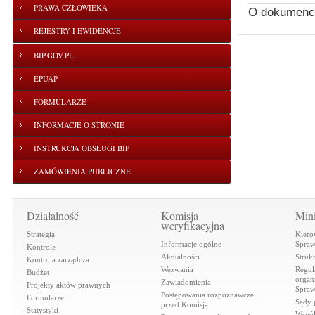
PRAWA CZŁOWIEKA
O dokumenc
REJESTRY I EWIDENCJE
BIP.GOV.PL
EPUAP
FORMULARZE
INFORMACJE O STRONIE
INSTRUKCJA OBSŁUGI BIP
ZAMÓWIENIA PUBLICZNE
Działalność
Komisja
Mini
weryfikacyjna
Strategia
Kiero
Informacje ogólne
Spraw
Kontrole
Aktualności
Struk
Kontrola zarządcza
Wezwania
Regul
Budżet
organi
Zawiadomienia
Projekty aktów prawnych
Spraw
Postępowania rozpoznawcze
Formularze
Sądy 
przed Komisją
Statystyki
Współ