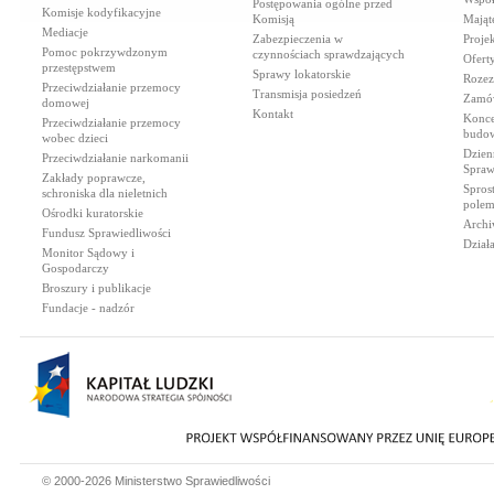
Postępowania ogólne przed
Komisje kodyfikacyjne
Komisją
Mająt
Mediacje
Zabezpieczenia w
Proje
Pomoc pokrzywdzonym
czynnościach sprawdzających
Ofert
przestępstwem
Sprawy lokatorskie
Rozez
Przeciwdziałanie przemocy
Transmisja posiedzeń
Zamów
domowej
Kontakt
Konce
Przeciwdziałanie przemocy
budow
wobec dzieci
Dzien
Przeciwdziałanie narkomanii
Spraw
Zakłady poprawcze,
Spros
schroniska dla nieletnich
polem
Ośrodki kuratorskie
Archi
Fundusz Sprawiedliwości
Dział
Monitor Sądowy i
Gospodarczy
Broszury i publikacje
Fundacje - nadzór
© 2000-2026 Ministerstwo Sprawiedliwości