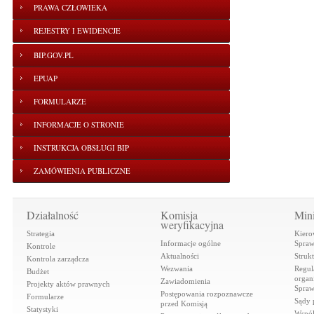
PRAWA CZŁOWIEKA
REJESTRY I EWIDENCJE
BIP.GOV.PL
EPUAP
FORMULARZE
INFORMACJE O STRONIE
INSTRUKCJA OBSŁUGI BIP
ZAMÓWIENIA PUBLICZNE
Działalność
Komisja
Mini
weryfikacyjna
Strategia
Kiero
Informacje ogólne
Spraw
Kontrole
Aktualności
Struk
Kontrola zarządcza
Wezwania
Regul
Budżet
organi
Zawiadomienia
Projekty aktów prawnych
Spraw
Postępowania rozpoznawcze
Formularze
Sądy 
przed Komisją
Statystyki
Współ