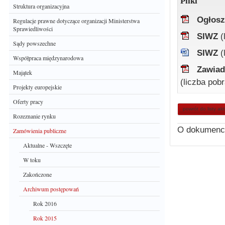
Pliki
Struktura organizacyjna
Ogłosz
Regulacje prawne dotyczące organizacji Ministerstwa
Sprawiedliwości
SIWZ
(
Sądy powszechne
SIWZ
(
Współpraca międzynarodowa
Zawiad
Majątek
(liczba pob
Projekty europejskie
Oferty pracy
powrót do listy ak
Rozeznanie rynku
O dokumenc
Zamówienia publiczne
Aktualne - Wszczęte
W toku
Zakończone
Archiwum postępowań
Rok 2016
Rok 2015