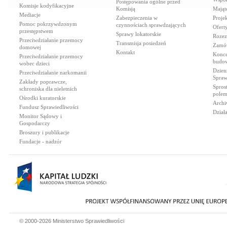
Postępowania ogólne przed
Komisje kodyfikacyjne
Komisją
Mająt
Mediacje
Zabezpieczenia w
Proje
Pomoc pokrzywdzonym
czynnościach sprawdzających
Ofert
przestępstwem
Sprawy lokatorskie
Rozez
Przeciwdziałanie przemocy
Transmisja posiedzeń
Zamów
domowej
Kontakt
Konce
Przeciwdziałanie przemocy
budow
wobec dzieci
Dzien
Przeciwdziałanie narkomanii
Spraw
Zakłady poprawcze,
Spros
schroniska dla nieletnich
polem
Ośrodki kuratorskie
Archi
Fundusz Sprawiedliwości
Dział
Monitor Sądowy i
Gospodarczy
Broszury i publikacje
Fundacje - nadzór
© 2000-2026 Ministerstwo Sprawiedliwości