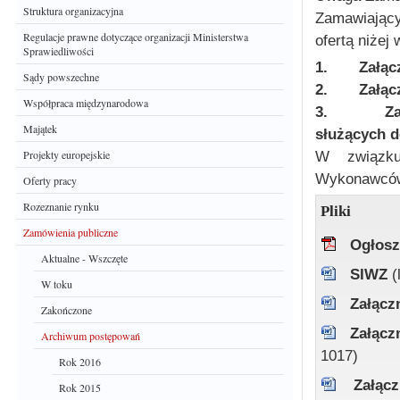
Struktura organizacyjna
Zamawiający
Regulacje prawne dotyczące organizacji Ministerstwa
ofertą niżej
Sprawiedliwości
1.
Załąc
Sądy powszechne
2.
Załąc
Współpraca międzynarodowa
3.
Z
Majątek
służących 
Projekty europejskie
W związku
Wykonawców 
Oferty pracy
Rozeznanie rynku
Pliki
Zamówienia publiczne
Ogłosz
Aktualne - Wszczęte
SIWZ
(
W toku
Załącz
Zakończone
Załącz
Archiwum postępowań
1017)
Rok 2016
Załąc
Rok 2015