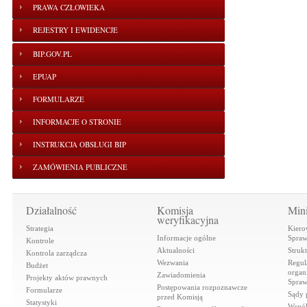
PRAWA CZŁOWIEKA
REJESTRY I EWIDENCJE
BIP.GOV.PL
EPUAP
FORMULARZE
INFORMACJE O STRONIE
INSTRUKCJA OBSŁUGI BIP
ZAMÓWIENIA PUBLICZNE
Działalność
Komisja
Mini
weryfikacyjna
Strategia
Kiero
Informacje ogólne
Spraw
Kontrole
Aktualności
Struk
Kontrola zarządcza
Wezwania
Regul
Budżet
organi
Zawiadomienia
Projekty aktów prawnych
Spraw
Postępowania rozpoznawcze
Formularze
Sądy 
przed Komisją
Statystyki
Współ