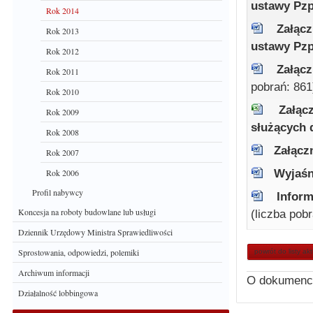
ustawy Pz
Rok 2014
Załąc
Rok 2013
ustawy Pz
Rok 2012
Załąc
Rok 2011
pobrań: 861
Rok 2010
Załąc
Rok 2009
służących
Rok 2008
Załącz
Rok 2007
Wyjaśn
Rok 2006
Profil nabywcy
Inform
Koncesja na roboty budowlane lub usługi
(liczba pob
Dziennik Urzędowy Ministra Sprawiedliwości
Sprostowania, odpowiedzi, polemiki
powrót do listy ak
Archiwum informacji
O dokumenc
Działalność lobbingowa