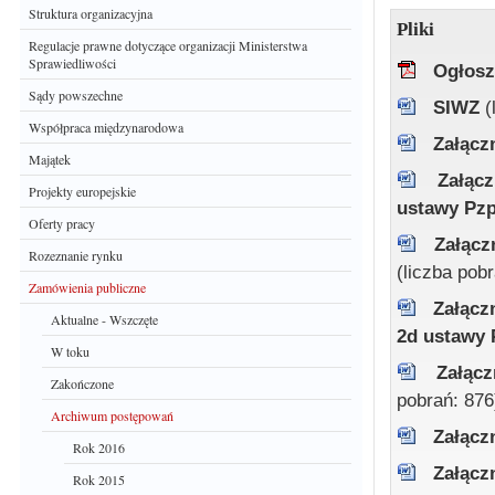
Struktura organizacyjna
Pliki
Regulacje prawne dotyczące organizacji Ministerstwa
Sprawiedliwości
Ogłosz
Sądy powszechne
SIWZ
(
Współpraca międzynarodowa
Załącz
Majątek
Załąc
Projekty europejskie
ustawy Pz
Oferty pracy
Załącz
Rozeznanie rynku
(liczba pob
Zamówienia publiczne
Załączn
Aktualne - Wszczęte
2d ustawy
W toku
Załąc
Zakończone
pobrań: 876
Archiwum postępowań
Załącz
Rok 2016
Załącz
Rok 2015