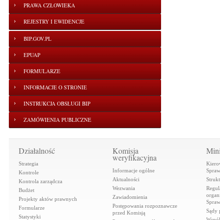
PRAWA CZŁOWIEKA
REJESTRY I EWIDENCJE
BIP.GOV.PL
EPUAP
FORMULARZE
INFORMACJE O STRONIE
INSTRUKCJA OBSŁUGI BIP
ZAMÓWIENIA PUBLICZNE
Działalność
Komisja
Mini
weryfikacyjna
Strategia
Kiero
Informacje ogólne
Spraw
Kontrole
Aktualności
Struk
Kontrola zarządcza
Wezwania
Regul
Budżet
organi
Zawiadomienia
Projekty aktów prawnych
Spraw
Postępowania rozpoznawcze
Formularze
Sądy 
przed Komisją
Statystyki
Współ