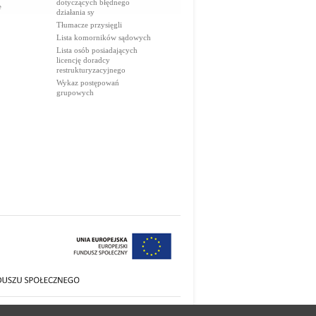
dotyczących błędnego
e
działania sy
Tłumacze przysięgli
Lista komorników sądowych
Lista osób posiadających
licencję doradcy
restrukturyzacyjnego
Wykaz postępowań
grupowych