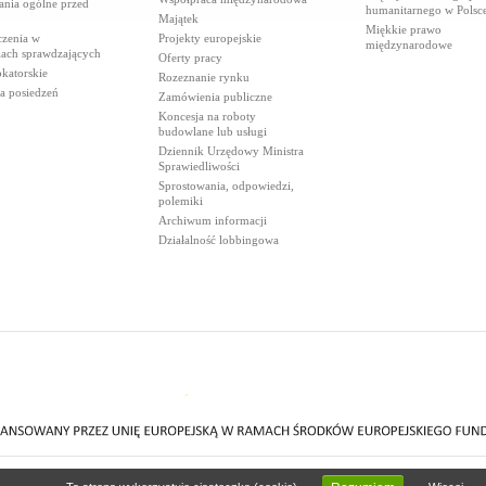
ania ogólne przed
humanitarnego w Polsc
Majątek
Miękkie prawo
czenia w
Projekty europejskie
międzynarodowe
iach sprawdzających
Oferty pracy
katorskie
Rozeznanie rynku
a posiedzeń
Zamówienia publiczne
Koncesja na roboty
budowlane lub usługi
Dziennik Urzędowy Ministra
Sprawiedliwości
Sprostowania, odpowiedzi,
polemiki
Archiwum informacji
Działalność lobbingowa