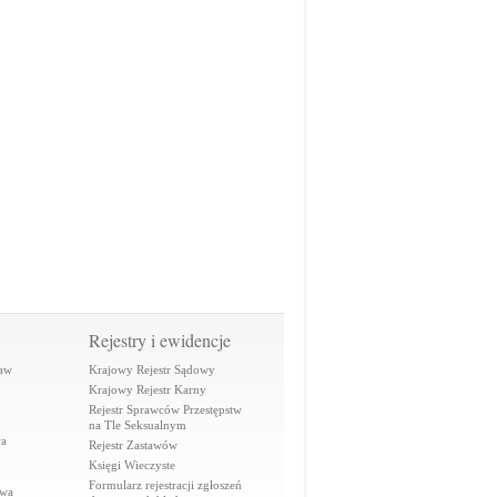
Rejestry i ewidencje
raw
Krajowy Rejestr Sądowy
Krajowy Rejestr Karny
Rejestr Sprawców Przestępstw
na Tle Seksualnym
wa
Rejestr Zastawów
Księgi Wieczyste
Formularz rejestracji zgłoszeń
awa