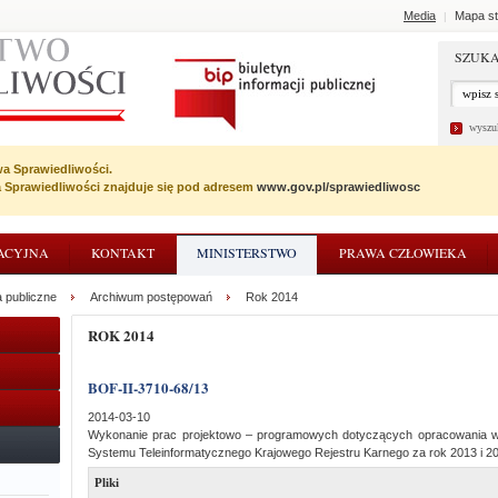
Media
Mapa st
|
SZUKA
wyszu
wa Sprawiedliwości.
wa Sprawiedliwości znajduje się pod adresem
www.gov.pl/sprawiedliwosc
ACYJNA
KONTAKT
MINISTERSTWO
PRAWA CZŁOWIEKA
 publiczne
Archiwum postępowań
Rok 2014
ROK 2014
BOF-II-3710-68/13
2014-03-10
Wykonanie prac projektowo – programowych dotyczących opracowania wy
Systemu Teleinformatycznego Krajowego Rejestru Karnego za rok 2013 i 2
Pliki