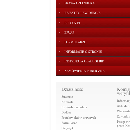
PRAWA CZŁOWIEKA
REJESTRY I EWIDENCJE
BIP.GOV.PL
EPUAP
FORMULARZE
INFORMACJE O STRONIE
INSTRUKCJA OBSŁUGI BIP
ZAMÓWIENIA PUBLICZNE
Działalność
Komis
weryfi
Strategia
Informac
Kontrole
Aktualnoś
Kontrola zarządcza
Wezwani
Budżet
Zawiadom
Projekty aktów prawnych
Postępow
Formularze
przed Ko
Statystyki