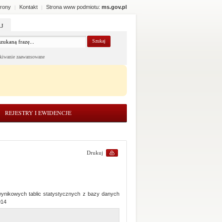
rony
Kontakt
Strona www podmiotu:
ms.gov.pl
|
|
J
kiwanie zaawansowane
REJESTRY I EWIDENCJE
Drukuj
nikowych tablic statystycznych z bazy danych
014