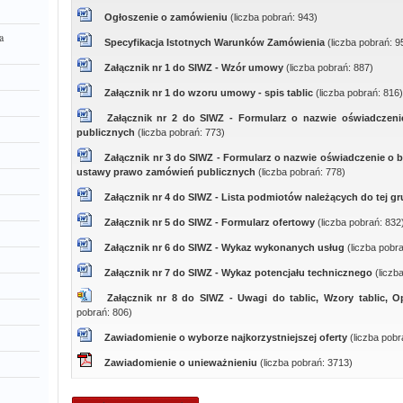
Ogłoszenie o zamówieniu
(liczba pobrań: 943)
a
Specyfikacja Istotnych Warunków Zamówienia
(liczba pobrań: 9
Załącznik nr 1 do SIWZ - Wzór umowy
(liczba pobrań: 887)
Załącznik nr 1 do wzoru umowy - spis tablic
(liczba pobrań: 816)
Załącznik nr 2 do SIWZ - Formularz o nazwie oświadczeni
publicznych
(liczba pobrań: 773)
Załącznik nr 3 do SIWZ - Formularz o nazwie oświadczenie o b
ustawy prawo zamówień publicznych
(liczba pobrań: 778)
Załącznik nr 4 do SIWZ - Lista podmiotów należących do tej g
Załącznik nr 5 do SIWZ - Formularz ofertowy
(liczba pobrań: 832
Załącznik nr 6 do SIWZ - Wykaz wykonanych usług
(liczba pobr
Załącznik nr 7 do SIWZ - Wykaz potencjału technicznego
(liczb
Załącznik nr 8 do SIWZ - Uwagi do tablic, Wzory tablic, 
pobrań: 806)
Zawiadomienie o wyborze najkorzystniejszej oferty
(liczba pobr
Zawiadomienie o unieważnieniu
(liczba pobrań: 3713)