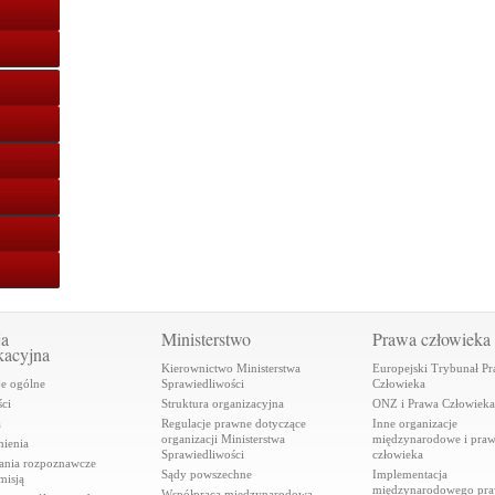
ja
Ministerstwo
Prawa człowieka
kacyjna
Kierownictwo Ministerstwa
Europejski Trybunał P
je ogólne
Sprawiedliwości
Człowieka
ci
Struktura organizacyjna
ONZ i Prawa Człowieka
a
Regulacje prawne dotyczące
Inne organizacje
organizacji Ministerstwa
międzynarodowe i pra
ienia
Sprawiedliwości
człowieka
ania rozpoznawcze
Sądy powszechne
Implementacja
misją
międzynarodowego pr
Współpraca międzynarodowa