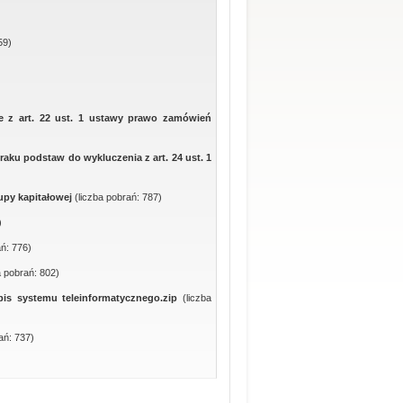
59)
e z art. 22 ust. 1 ustawy prawo zamówień
raku podstaw do wykluczenia z art. 24 ust. 1
rupy kapitałowej
(liczba pobrań: 787)
)
ań: 776)
a pobrań: 802)
Opis systemu teleinformatycznego.zip
(liczba
ań: 737)