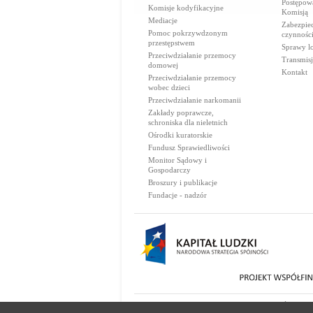
Postępow
Komisje kodyfikacyjne
Komisją
Mediacje
Zabezpie
Pomoc pokrzywdzonym
czynnośc
przestępstwem
Sprawy lo
Przeciwdziałanie przemocy
Transmisj
domowej
Kontakt
Przeciwdziałanie przemocy
wobec dzieci
Przeciwdziałanie narkomanii
Zakłady poprawcze,
schroniska dla nieletnich
Ośrodki kuratorskie
Fundusz Sprawiedliwości
Monitor Sądowy i
Gospodarczy
Broszury i publikacje
Fundacje - nadzór
© 2000-2026 Ministerstwo Sprawiedliwości