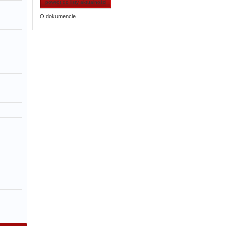
powrót do listy aktualności
O dokumencie