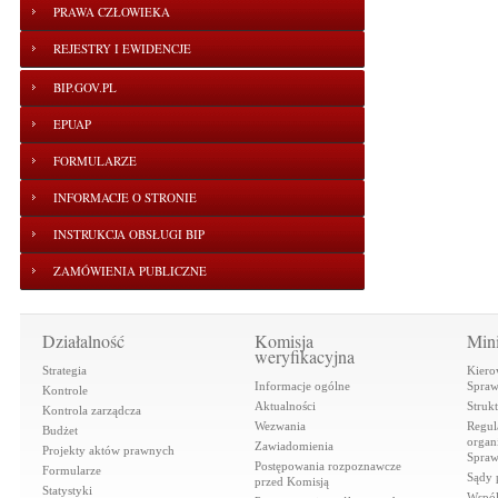
PRAWA CZŁOWIEKA
REJESTRY I EWIDENCJE
BIP.GOV.PL
EPUAP
FORMULARZE
INFORMACJE O STRONIE
INSTRUKCJA OBSŁUGI BIP
ZAMÓWIENIA PUBLICZNE
Działalność
Komisja
Mini
weryfikacyjna
Strategia
Kiero
Informacje ogólne
Spraw
Kontrole
Aktualności
Struk
Kontrola zarządcza
Wezwania
Regul
Budżet
organi
Zawiadomienia
Projekty aktów prawnych
Spraw
Postępowania rozpoznawcze
Formularze
Sądy 
przed Komisją
Statystyki
Współ