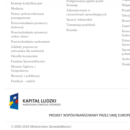
Postępowania ogólne przed
Komisje kodyfikacyjne
Komisją
Mająt
Mediacje
Zabezpieczenia w
Proje
Pomoc pokrzywdzonym
czynnościach sprawdzających
Ofert
przestępstwem
Sprawy lokatorskie
Rozez
Przeciwdziałanie przemocy
Transmisja posiedzeń
Zamów
domowej
Kontakt
Konce
Przeciwdziałanie przemocy
budow
wobec dzieci
Dzien
Przeciwdziałanie narkomanii
Spraw
Zakłady poprawcze,
Spros
schroniska dla nieletnich
polem
Ośrodki kuratorskie
Archi
Fundusz Sprawiedliwości
Dział
Monitor Sądowy i
Gospodarczy
Broszury i publikacje
Fundacje - nadzór
© 2000-2026 Ministerstwo Sprawiedliwości