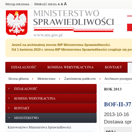
A
Wersja tekstowa
Wielkość tekstu
A
|
A
Jesteś na archiwalnej stronie BIP Ministerstwa Sprawiedliwości.
Od 1 kwietnia 2019 r. strona BIP Ministerstwa Sprawiedliwości znajduje się 
DZIAŁALNOŚĆ
KOMISJA WERYFIKACYJNA
KONTAKT
Strona główna
Ministerstwo
Zamówienia publiczne
Archiwum postępo
ROK 2013
DZIAŁALNOŚĆ
KOMISJA WERYFIKACYJNA
BOF-II-37
KONTAKT
2013-10-16
MINISTERSTWO
Dostawa sprz
Kierownictwo Ministerstwa Sprawiedliwości