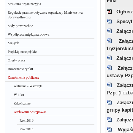
Pliki
Struktura organizacyjna
Ogłosz
Regulacje prawne dotyczące organizacji Ministerstwa
Sprawiedliwości
Specyf
Sądy powszechne
Załącz
Współpraca międzynarodowa
Załąc
Majątek
fryzjerski
Projekty europejskie
Załącz
Oferty pracy
Załąc
Rozeznanie rynku
ustawy Pz
Zamówienia publiczne
Załącz
Aktualne - Wszczęte
Pzp.
(liczb
W toku
Załącz
Zakończone
grupy kapi
Archiwum postępowań
Załącz
Rok 2016
Rok 2015
Wyjaś