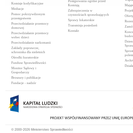
Postępowania ogólne przed
Komisje kodyfikacyjne
Komisją
Mająt
Mediacje
Zabezpieczenia w
Proje
Pomoc pokrzywdzonym
czynnościach sprawdzających
Ofert
przestępstwem
Sprawy lokatorskie
Rozez
Przeciwdziałanie przemocy
Transmisja posiedzeń
Zamów
domowej
Kontakt
Konce
Przeciwdziałanie przemocy
budow
wobec dzieci
Dzien
Przeciwdziałanie narkomanii
Spraw
Zakłady poprawcze,
Spros
schroniska dla nieletnich
polem
Ośrodki kuratorskie
Archi
Fundusz Sprawiedliwości
Dział
Monitor Sądowy i
Gospodarczy
Broszury i publikacje
Fundacje - nadzór
© 2000-2026 Ministerstwo Sprawiedliwości