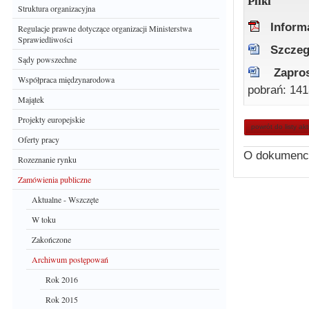
Pliki
Struktura organizacyjna
Inform
Regulacje prawne dotyczące organizacji Ministerstwa
Sprawiedliwości
Szczeg
Sądy powszechne
Zapro
Współpraca międzynarodowa
pobrań: 141
Majątek
Projekty europejskie
powrót do listy ak
Oferty pracy
O dokumenc
Rozeznanie rynku
Zamówienia publiczne
Aktualne - Wszczęte
W toku
Zakończone
Archiwum postępowań
Rok 2016
Rok 2015