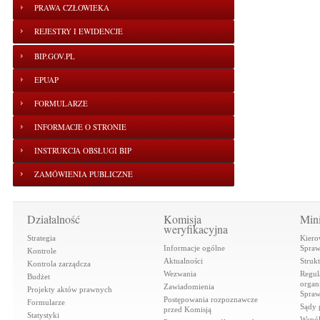
PRAWA CZŁOWIEKA
REJESTRY I EWIDENCJE
BIP.GOV.PL
EPUAP
FORMULARZE
INFORMACJE O STRONIE
INSTRUKCJA OBSŁUGI BIP
ZAMÓWIENIA PUBLICZNE
Działalność
Komisja
Mini
weryfikacyjna
Strategia
Kiero
Informacje ogólne
Spraw
Kontrole
Aktualności
Struk
Kontrola zarządcza
Wezwania
Regul
Budżet
organi
Zawiadomienia
Projekty aktów prawnych
Spraw
Postępowania rozpoznawcze
Formularze
Sądy 
przed Komisją
Statystyki
Współ