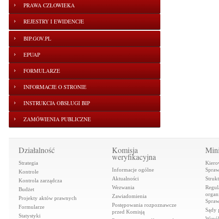
PRAWA CZŁOWIEKA
REJESTRY I EWIDENCJE
BIP.GOV.PL
EPUAP
FORMULARZE
INFORMACJE O STRONIE
INSTRUKCJA OBSŁUGI BIP
ZAMÓWIENIA PUBLICZNE
Działalność
Komisja
Mini
weryfikacyjna
Strategia
Kiero
Informacje ogólne
Spraw
Kontrole
Aktualności
Struk
Kontrola zarządcza
Wezwania
Regul
Budżet
organi
Zawiadomienia
Projekty aktów prawnych
Spraw
Postępowania rozpoznawcze
Formularze
Sądy 
przed Komisją
Statystyki
Współ