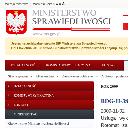
A
Wersja tekstowa
Wielkość tekstu
A
|
A
Jesteś na archiwalnej stronie BIP Ministerstwa Sprawiedliwości.
Od 1 kwietnia 2019 r. strona BIP Ministerstwa Sprawiedliwości znajduje się 
DZIAŁALNOŚĆ
KOMISJA WERYFIKACYJNA
KONTAKT
Strona główna
Ministerstwo
Zamówienia publiczne
Archiwum postępo
ROK 2009
DZIAŁALNOŚĆ
KOMISJA WERYFIKACYJNA
BDG-II-3
KONTAKT
2009-11-02
MINISTERSTWO
Usługa wyk
Kierownictwo Ministerstwa Sprawiedliwości
Rotomat za