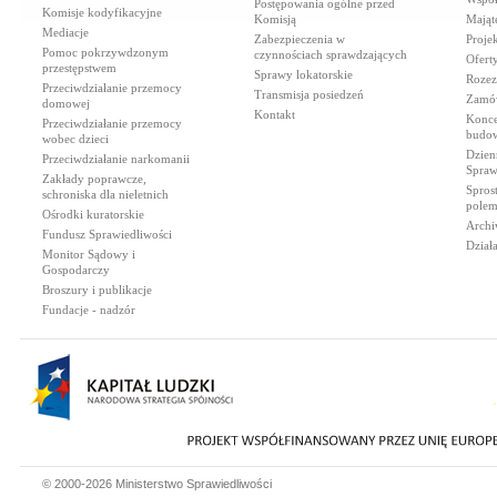
Postępowania ogólne przed
Komisje kodyfikacyjne
Komisją
Mająt
Mediacje
Zabezpieczenia w
Proje
Pomoc pokrzywdzonym
czynnościach sprawdzających
Ofert
przestępstwem
Sprawy lokatorskie
Rozez
Przeciwdziałanie przemocy
Transmisja posiedzeń
Zamów
domowej
Kontakt
Konce
Przeciwdziałanie przemocy
budow
wobec dzieci
Dzien
Przeciwdziałanie narkomanii
Spraw
Zakłady poprawcze,
Spros
schroniska dla nieletnich
polem
Ośrodki kuratorskie
Archi
Fundusz Sprawiedliwości
Dział
Monitor Sądowy i
Gospodarczy
Broszury i publikacje
Fundacje - nadzór
© 2000-2026 Ministerstwo Sprawiedliwości