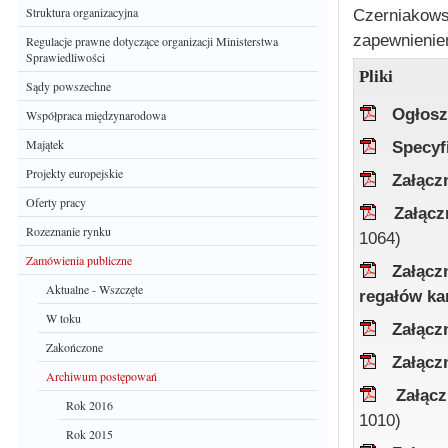
Struktura organizacyjna
Czerniakow
zapewnienie
Regulacje prawne dotyczące organizacji Ministerstwa
Sprawiedliwości
Pliki
Sądy powszechne
Ogłosz
Współpraca międzynarodowa
Majątek
Specyf
Projekty europejskie
Załącz
Oferty pracy
Załąc
Rozeznanie rynku
1064)
Zamówienia publiczne
Załącz
Aktualne - Wszczęte
regałów ka
W toku
Załącz
Zakończone
Załącz
Archiwum postępowań
Załąc
Rok 2016
1010)
Rok 2015