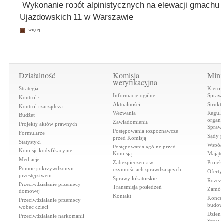
Wykonanie robót alpinistycznych na elewacji gmachu 
Ujazdowskich 11 w Warszawie
więcej
Działalność
Komisja
Mini
weryfikacyjna
Strategia
Kiero
Informacje ogólne
Spraw
Kontrole
Aktualności
Struk
Kontrola zarządcza
Wezwania
Regul
Budżet
organi
Zawiadomienia
Projekty aktów prawnych
Spraw
Postępowania rozpoznawcze
Formularze
Sądy 
przed Komisją
Statystyki
Współ
Postępowania ogólne przed
Komisje kodyfikacyjne
Komisją
Mająt
Mediacje
Zabezpieczenia w
Proje
Pomoc pokrzywdzonym
czynnościach sprawdzających
Ofert
przestępstwem
Sprawy lokatorskie
Rozez
Przeciwdziałanie przemocy
Transmisja posiedzeń
Zamów
domowej
Kontakt
Konce
Przeciwdziałanie przemocy
budow
wobec dzieci
Dzien
Przeciwdziałanie narkomanii
Spraw