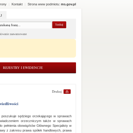
rony
Kontakt
Strona www podmiotu:
ms.gov.pl
|
|
J
kiwanie zaawansowane
REJESTRY I EWIDENCJE
Drukuj
wiedliwości
go poszukuje sędziego orzekającego w sprawach
świadczeniem orzeczniczym także w sprawach
do pełnienia obowiązków Głównego Specjalisty w
awy z zakresu prawa spółek handlowych, prawa