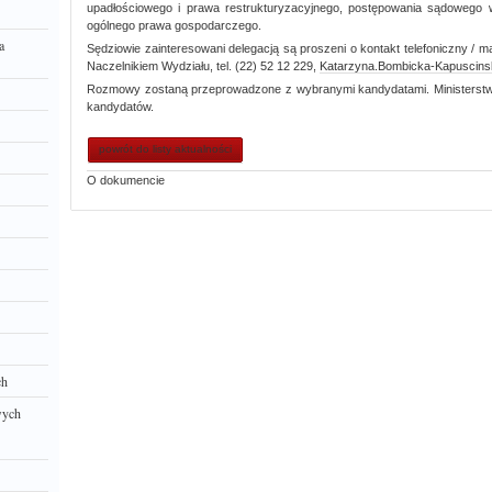
upadłościowego i prawa restrukturyzacyjnego, postępowania sądowego
ogólnego prawa gospodarczego.
a
Sędziowie zainteresowani delegacją są proszeni o kontakt telefoniczny /
Naczelnikiem Wydziału, tel. (22) 52 12 229,
Katarzyna.Bombicka-Kapuscin
Rozmowy zostaną przeprowadzone z wybranymi kandydatami. Ministerstwo
kandydatów.
powrót do listy aktualności
O dokumencie
ch
wych