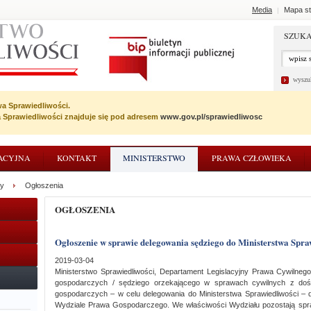
Media
Mapa st
|
SZUKA
wyszu
wa Sprawiedliwości.
wa Sprawiedliwości znajduje się pod adresem
www.gov.pl/sprawiedliwosc
ACYJNA
KONTAKT
MINISTERSTWO
PRAWA CZŁOWIEKA
cy
Ogłoszenia
OGŁOSZENIA
Ogłoszenie w sprawie delegowania sędziego do Ministerstwa Spra
2019-03-04
Ministerstwo Sprawiedliwości, Departament Legislacyjny Prawa Cywilne
gospodarczych / sędziego orzekającego w sprawach cywilnych z do
gospodarczych – w celu delegowania do Ministerstwa Sprawiedliwości – 
Wydziale Prawa Gospodarczego. We właściwości Wydziału pozostają spr