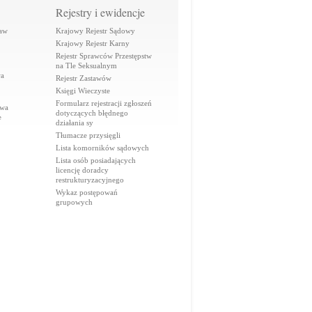
Rejestry i ewidencje
raw
Krajowy Rejestr Sądowy
Krajowy Rejestr Karny
Rejestr Sprawców Przestępstw
na Tle Seksualnym
wa
Rejestr Zastawów
Księgi Wieczyste
Formularz rejestracji zgłoszeń
awa
dotyczących błędnego
e
działania sy
Tłumacze przysięgli
Lista komorników sądowych
Lista osób posiadających
licencję doradcy
restrukturyzacyjnego
Wykaz postępowań
grupowych