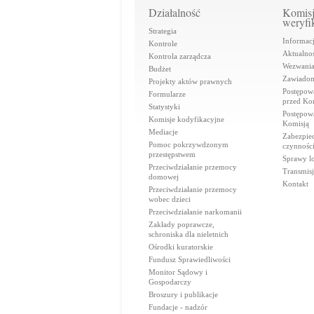
Działalność
Komis
weryfi
Strategia
Informac
Kontrole
Aktualnoś
Kontrola zarządcza
Wezwani
Budżet
Zawiadom
Projekty aktów prawnych
Postępow
Formularze
przed Ko
Statystyki
Postępow
Komisje kodyfikacyjne
Komisją
Mediacje
Zabezpie
Pomoc pokrzywdzonym
czynnośc
przestępstwem
Sprawy lo
Przeciwdziałanie przemocy
Transmisj
domowej
Kontakt
Przeciwdziałanie przemocy
wobec dzieci
Przeciwdziałanie narkomanii
Zakłady poprawcze,
schroniska dla nieletnich
Ośrodki kuratorskie
Fundusz Sprawiedliwości
Monitor Sądowy i
Gospodarczy
Broszury i publikacje
Fundacje - nadzór