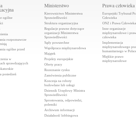
ja
Ministerstwo
Prawa człowieka
kacyjna
Kierownictwo Ministerstwa
Europejski Trybunał P
je ogólne
Sprawiedliwości
Człowieka
ci
Struktura organizacyjna
ONZ i Prawa Człowieka
a
Regulacje prawne dotyczące
Inne organizacje
organizacji Ministerstwa
międzynarodowe i pra
ienia
Sprawiedliwości
człowieka
ania rozpoznawcze
Sądy powszechne
Implementacja
misją
międzynarodowego pr
Współpraca międzynarodowa
ania ogólne przed
humanitarnego w Polsc
Majątek
Miękkie prawo
czenia w
Projekty europejskie
międzynarodowe
iach sprawdzających
Oferty pracy
katorskie
Rozeznanie rynku
a posiedzeń
Zamówienia publiczne
Koncesja na roboty
budowlane lub usługi
Dziennik Urzędowy Ministra
Sprawiedliwości
Sprostowania, odpowiedzi,
polemiki
Archiwum informacji
Działalność lobbingowa