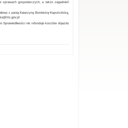
 w sprawach gospodarczych, a także zagadnień
 mailowy z panią Katarzyną Bombicką-Kapuścińską,
ska@ms.gov.pl
 Sprawiedliwości nie refunduje kosztów dojazdu