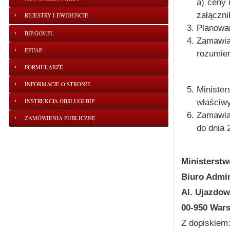
a) ceny 
załączni
REJESTRY I EWIDENCJE
Planowan
BIP.GOV.PL
Zamawia
EPUAP
rozumien
FORMULARZE
INFORMACJE O STRONIE
Ministe
INSTRUKCJA OBSŁUGI BIP
właściwy
Zamawiaj
ZAMÓWIENIA PUBLICZNE
do dnia 
Ministerstw
Biuro Admin
Al. Ujazdow
00-950 Wa
Z dopiskiem