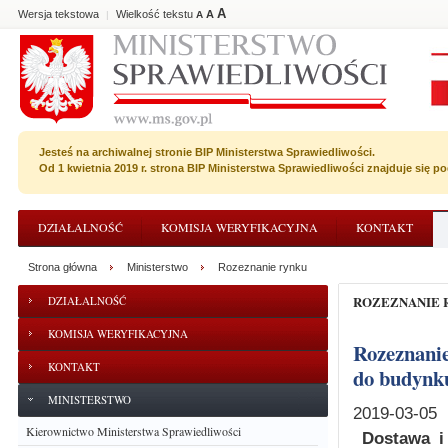
A
Wersja tekstowa
Wielkość tekstu
A
|
A
Jesteś na archiwalnej stronie BIP Ministerstwa Sprawiedliwości.
Od 1 kwietnia 2019 r. strona BIP Ministerstwa Sprawiedliwości znajduje się 
DZIAŁALNOŚĆ
KOMISJA WERYFIKACYJNA
KONTAKT
Strona główna
Ministerstwo
Rozeznanie rynku
ROZEZNANIE
DZIAŁALNOŚĆ
KOMISJA WERYFIKACYJNA
Rozeznanie rynku na dostawę i montaż masztu flagowego nad wejściem
KONTAKT
do budynk
MINISTERSTWO
2019-03-05
Kierownictwo Ministerstwa Sprawiedliwości
Dostawa i 