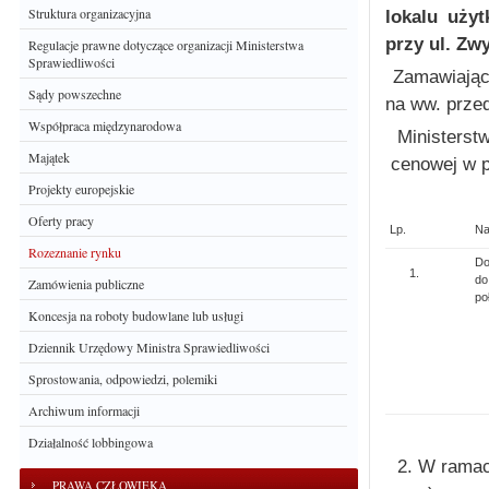
Struktura organizacyjna
lokalu uży
przy ul. Zw
Regulacje prawne dotyczące organizacji Ministerstwa
Sprawiedliwości
Zamawiający
Sądy powszechne
na ww. prze
Współpraca międzynarodowa
Ministerst
Majątek
cenowej w p
Projekty europejskie
Oferty pracy
Lp.
Na
Rozeznanie rynku
Do
do
Zamówienia publiczne
po
Koncesja na roboty budowlane lub usługi
Dziennik Urzędowy Ministra Sprawiedliwości
Sprostowania, odpowiedzi, polemiki
Archiwum informacji
Działalność lobbingowa
W ramach
PRAWA CZŁOWIEKA