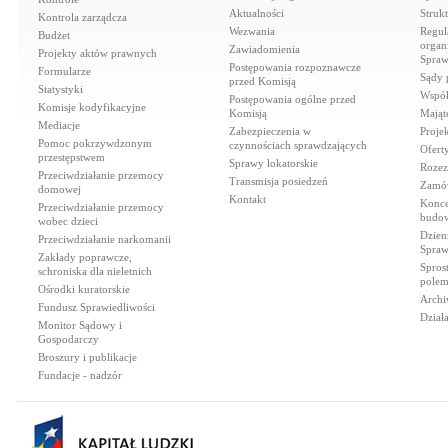
Aktualności
Struk
Kontrola zarządcza
Wezwania
Regul
Budżet
organi
Zawiadomienia
Projekty aktów prawnych
Spraw
Postępowania rozpoznawcze
Formularze
Sądy 
przed Komisją
Statystyki
Współ
Postępowania ogólne przed
Komisje kodyfikacyjne
Komisją
Mająt
Mediacje
Zabezpieczenia w
Proje
Pomoc pokrzywdzonym
czynnościach sprawdzających
Ofert
przestępstwem
Sprawy lokatorskie
Rozez
Przeciwdziałanie przemocy
Transmisja posiedzeń
Zamów
domowej
Kontakt
Konce
Przeciwdziałanie przemocy
budow
wobec dzieci
Dzien
Przeciwdziałanie narkomanii
Spraw
Zakłady poprawcze,
Spros
schroniska dla nieletnich
polem
Ośrodki kuratorskie
Archi
Fundusz Sprawiedliwości
Dział
Monitor Sądowy i
Gospodarczy
Broszury i publikacje
Fundacje - nadzór