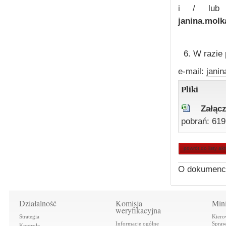
i / lub 
janina.mol
W razie 
e-mail:
jani
Pliki
Załąc
pobrań: 619
powrót do listy ak
O dokumenc
Działalność
Komisja
Mini
weryfikacyjna
Strategia
Kiero
Informacje ogólne
Spraw
Kontrole