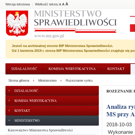
A
Wersja tekstowa
Wielkość tekstu
A
|
A
Jesteś na archiwalnej stronie BIP Ministerstwa Sprawiedliwości.
Od 1 kwietnia 2019 r. strona BIP Ministerstwa Sprawiedliwości znajduje się 
DZIAŁALNOŚĆ
KOMISJA WERYFIKACYJNA
KONTAKT
Strona główna
Ministerstwo
Rozeznanie rynku
ROZEZNANIE
DZIAŁALNOŚĆ
KOMISJA WERYFIKACYJNA
Analiza rynku - Wykonanie robót alpinistycznych na elewacji gmachu
KONTAKT
MS przy A
MINISTERSTWO
2018-10-03
Kierownictwo Ministerstwa Sprawiedliwości
Wykonanie r