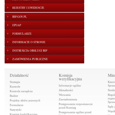
REJESTRY I EWIDENCJE
BIP.GOV.PL
EPUAP
FORMULARZE
INFORMACJE O STRONIE
INSTRUKCJA OBSŁUGI BIP
ZAMÓWIENIA PUBLICZNE
Działalność
Komisja
Mini
weryfikacyjna
Strategia
Kiero
Informacje ogólne
Spraw
Kontrole
Aktualności
Struk
Kontrola zarządcza
Wezwania
Regul
Budżet
organi
Zawiadomienia
Projekty aktów prawnych
Spraw
Postępowania rozpoznawcze
Formularze
Sądy 
przed Komisją
Statystyki
Współ
Postępowania ogólne przed
Komisje kodyfikacyjne