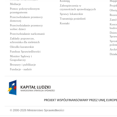
Komisją
Mająt
Mediacje
Zabezpieczenia w
Proje
Pomoc pokrzywdzonym
czynnościach sprawdzających
Ofert
przestępstwem
Sprawy lokatorskie
Rozez
Przeciwdziałanie przemocy
Transmisja posiedzeń
Zamów
domowej
Kontakt
Konce
Przeciwdziałanie przemocy
budow
wobec dzieci
Dzien
Przeciwdziałanie narkomanii
Spraw
Zakłady poprawcze,
Spros
schroniska dla nieletnich
polem
Ośrodki kuratorskie
Archi
Fundusz Sprawiedliwości
Dział
Monitor Sądowy i
Gospodarczy
Broszury i publikacje
Fundacje - nadzór
© 2000-2026 Ministerstwo Sprawiedliwości