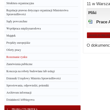
Struktura organizacyjna
11 w Warsz
Regulacje prawne dotyczące organizacji Ministerstwa
Pliki
Sprawiedliwości
Sądy powszechne
Prace 
Współpraca międzynarodowa
Majątek
powrót do listy ak
Projekty europejskie
O dokumenc
Oferty pracy
Rozeznanie rynku
Zamówienia publiczne
Koncesja na roboty budowlane lub usługi
Dziennik Urzędowy Ministra Sprawiedliwości
Sprostowania, odpowiedzi, polemiki
Archiwum informacji
Działalność lobbingowa
PRAWA CZŁOWIEKA