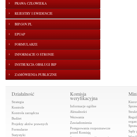
PRAWA CZŁOWIEKA
REJESTRY I EWIDENCJE
BIP.GOV.PL
EPUAP
FORMULARZE
INFORMACJE O STRONIE
INSTRUKCJA OBSŁUGI BIP
ZAMÓWIENIA PUBLICZNE
Działalność
Komisja
Mini
weryfikacyjna
Strategia
Kiero
Informacje ogólne
Spraw
Kontrole
Aktualności
Struk
Kontrola zarządcza
Wezwania
Regul
Budżet
organi
Zawiadomienia
Projekty aktów prawnych
Spraw
Postępowania rozpoznawcze
Formularze
Sądy 
przed Komisją
Statystyki
Współ