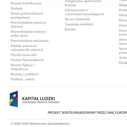
Postępowania ogólne przed
Komisje kodyfikacyjne
Komisją
Mająt
Mediacje
Zabezpieczenia w
Proje
Pomoc pokrzywdzonym
czynnościach sprawdzających
Ofert
przestępstwem
Sprawy lokatorskie
Rozez
Przeciwdziałanie przemocy
Transmisja posiedzeń
Zamów
domowej
Kontakt
Konce
Przeciwdziałanie przemocy
budow
wobec dzieci
Dzien
Przeciwdziałanie narkomanii
Spraw
Zakłady poprawcze,
Spros
schroniska dla nieletnich
polem
Ośrodki kuratorskie
Archi
Fundusz Sprawiedliwości
Dział
Monitor Sądowy i
Gospodarczy
Broszury i publikacje
Fundacje - nadzór
© 2000-2026 Ministerstwo Sprawiedliwości