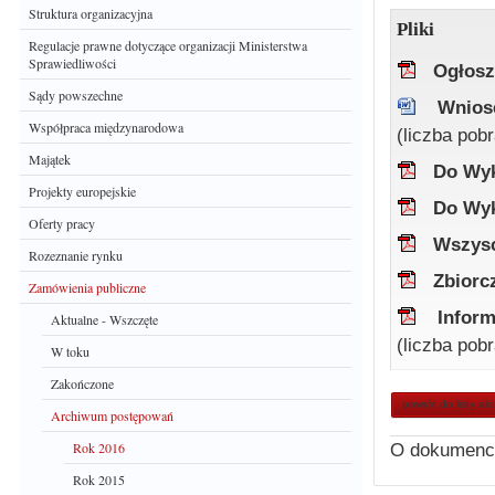
Struktura organizacyjna
Pliki
Regulacje prawne dotyczące organizacji Ministerstwa
Sprawiedliwości
Ogłosz
Sądy powszechne
Wnios
Współpraca międzynarodowa
(liczba pob
Majątek
Do Wyk
Projekty europejskie
Do Wyk
Oferty pracy
Wszysc
Rozeznanie rynku
Zbiorc
Zamówienia publiczne
Inform
Aktualne - Wszczęte
(liczba pob
W toku
Zakończone
powrót do listy ak
Archiwum postępowań
Rok 2016
O dokumenc
Rok 2015