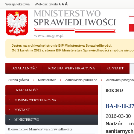
A
Wersja tekstowa
Wielkość tekstu
A
|
A
Jesteś na archiwalnej stronie BIP Ministerstwa Sprawiedliwości.
Od 1 kwietnia 2019 r. strona BIP Ministerstwa Sprawiedliwości znajduje się 
DZIAŁALNOŚĆ
KOMISJA WERYFIKACYJNA
KONTAKT
Strona główna
Ministerstwo
Zamówienia publiczne
Archiwum postępo
ROK 2015
DZIAŁALNOŚĆ
KOMISJA WERYFIKACYJNA
BA-F-II-3
KONTAKT
2016-03-30
MINISTERSTWO
Nadzór in
Kierownictwo Ministerstwa Sprawiedliwości
sanitarnych