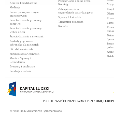
Postępowania ogólne przed
Komisje kodyfikacyjne
Komisją
Mająt
Mediacje
Zabezpieczenia w
Proje
Pomoc pokrzywdzonym
czynnościach sprawdzających
Ofert
przestępstwem
Sprawy lokatorskie
Rozez
Przeciwdziałanie przemocy
Transmisja posiedzeń
Zamów
domowej
Kontakt
Konce
Przeciwdziałanie przemocy
budow
wobec dzieci
Dzien
Przeciwdziałanie narkomanii
Spraw
Zakłady poprawcze,
Spros
schroniska dla nieletnich
polem
Ośrodki kuratorskie
Archi
Fundusz Sprawiedliwości
Dział
Monitor Sądowy i
Gospodarczy
Broszury i publikacje
Fundacje - nadzór
© 2000-2026 Ministerstwo Sprawiedliwości