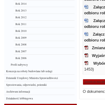
Rok 2014
Załąc
Rok 2013
odbioru r
Rok 2012
Załąc
Rok 2011
odbioru ro
Rok 2010
Załąc
Rok 2009
odbioru r
Rok 2008
Zmiana
Rok 2007
Wyjaśn
Rok 2006
Wybór
Profil nabywcy
1453)
Koncesja na roboty budowlane lub usługi
Dziennik Urzędowy Ministra Sprawiedliwości
powrót do listy ak
Sprostowania, odpowiedzi, polemiki
O dokumenc
Archiwum informacji
Działalność lobbingowa