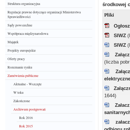
Struktura organizacyjna
środkowej c
Regulacje prawne dotyczące organizacji Ministerstwa
Pliki
Sprawiedliwości
Sądy powszechne
Ogłosz
Współpraca międzynarodowa
SIWZ
(
Majątek
SIWZ
(
Projekty europejskie
Załąc
Oferty pracy
(liczba pob
Rozeznanie rynku
Załąc
Zamówienia publiczne
elektryczn
Aktualne - Wszczęte
Załącz
W toku
1644)
Zakończone
Załac
Archiwum postępowań
sanitarny
Rok 2016
załac
Rok 2015
odbioru ro