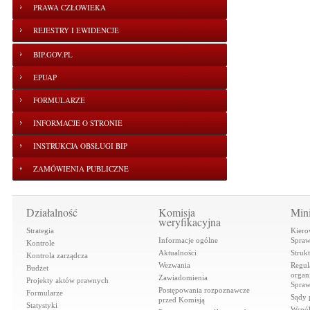
PRAWA CZŁOWIEKA
REJESTRY I EWIDENCJE
BIP.GOV.PL
EPUAP
FORMULARZE
INFORMACJE O STRONIE
INSTRUKCJA OBSŁUGI BIP
ZAMÓWIENIA PUBLICZNE
Działalność
Komisja
Mini
weryfikacyjna
Strategia
Kiero
Informacje ogólne
Spraw
Kontrole
Aktualności
Struk
Kontrola zarządcza
Wezwania
Regul
Budżet
organi
Zawiadomienia
Projekty aktów prawnych
Spraw
Postępowania rozpoznawcze
Formularze
Sądy 
przed Komisją
Statystyki
Współ