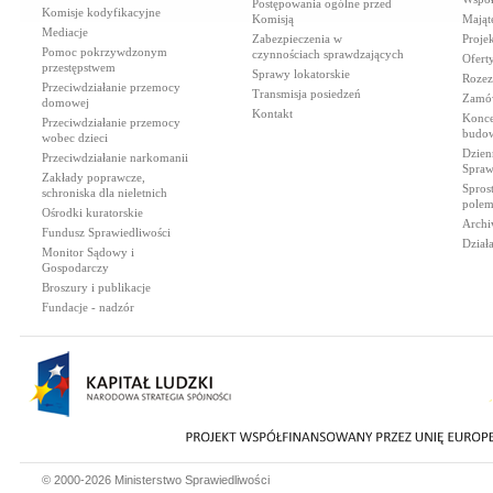
Postępowania ogólne przed
Komisje kodyfikacyjne
Komisją
Mająt
Mediacje
Zabezpieczenia w
Proje
Pomoc pokrzywdzonym
czynnościach sprawdzających
Ofert
przestępstwem
Sprawy lokatorskie
Rozez
Przeciwdziałanie przemocy
Transmisja posiedzeń
Zamów
domowej
Kontakt
Konce
Przeciwdziałanie przemocy
budow
wobec dzieci
Dzien
Przeciwdziałanie narkomanii
Spraw
Zakłady poprawcze,
Spros
schroniska dla nieletnich
polem
Ośrodki kuratorskie
Archi
Fundusz Sprawiedliwości
Dział
Monitor Sądowy i
Gospodarczy
Broszury i publikacje
Fundacje - nadzór
© 2000-2026 Ministerstwo Sprawiedliwości