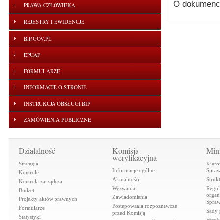
O dokumenc
PRAWA CZŁOWIEKA
REJESTRY I EWIDENCJE
BIP.GOV.PL
EPUAP
FORMULARZE
INFORMACJE O STRONIE
INSTRUKCJA OBSŁUGI BIP
ZAMÓWIENIA PUBLICZNE
Działalność
Komisja
Mini
weryfikacyjna
Strategia
Kiero
Informacje ogólne
Spraw
Kontrole
Aktualności
Struk
Kontrola zarządcza
Wezwania
Regul
Budżet
organi
Zawiadomienia
Projekty aktów prawnych
Spraw
Postępowania rozpoznawcze
Formularze
Sądy 
przed Komisją
Statystyki
Współ