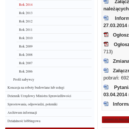
Załąc
Rok 2014
należących
Rok 2013
Infor
Rok 2012
27.03.2014 
Rok 2011
Ogłosz
Rok 2010
Ogłosz
Rok 2009
713)
Rok 2008
Zmiana
Rok 2007
Załącz
Rok 2006
pobrań: 692
Profil nabywcy
Pytan
Koncesja na roboty budowlane lub usługi
03.04.2014 
Dziennik Urzędowy Ministra Sprawiedliwości
Inform
Sprostowania, odpowiedzi, polemiki
Archiwum informacji
powrót do listy ak
Działalność lobbingowa