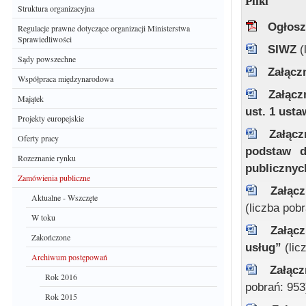
Pliki
Struktura organizacyjna
Ogłosz
Regulacje prawne dotyczące organizacji Ministerstwa
Sprawiedliwości
SIWZ
(
Sądy powszechne
Załącz
Współpraca międzynarodowa
Załącz
Majątek
ust. 1 ust
Projekty europejskie
Załącz
Oferty pracy
podstaw d
Rozeznanie rynku
publiczny
Zamówienia publiczne
Załąc
Aktualne - Wszczęte
(liczba pob
W toku
Załąc
Zakończone
usług”
(lic
Archiwum postępowań
Załąc
Rok 2016
pobrań: 953
Rok 2015