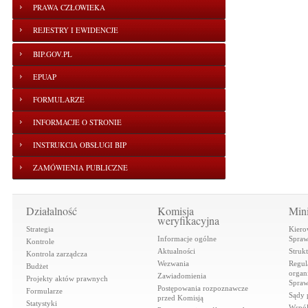
PRAWA CZŁOWIEKA
REJESTRY I EWIDENCJE
BIP.GOV.PL
EPUAP
FORMULARZE
INFORMACJE O STRONIE
INSTRUKCJA OBSŁUGI BIP
ZAMÓWIENIA PUBLICZNE
Działalność
Komisja
Mini
weryfikacyjna
Strategia
Kiero
Informacje ogólne
Spraw
Kontrole
Aktualności
Struk
Kontrola zarządcza
Wezwania
Regul
Budżet
organi
Zawiadomienia
Projekty aktów prawnych
Spraw
Postępowania rozpoznawcze
Formularze
Sądy 
przed Komisją
Statystyki
Współ