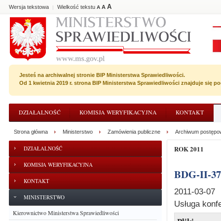
A
Wersja tekstowa
Wielkość tekstu
A
|
A
Jesteś na archiwalnej stronie BIP Ministerstwa Sprawiedliwości.
Od 1 kwietnia 2019 r. strona BIP Ministerstwa Sprawiedliwości znajduje się 
DZIAŁALNOŚĆ
KOMISJA WERYFIKACYJNA
KONTAKT
Strona główna
Ministerstwo
Zamówienia publiczne
Archiwum postępo
ROK 2011
DZIAŁALNOŚĆ
KOMISJA WERYFIKACYJNA
BDG-II-3
KONTAKT
2011-03-07
MINISTERSTWO
Usługa konf
Kierownictwo Ministerstwa Sprawiedliwości