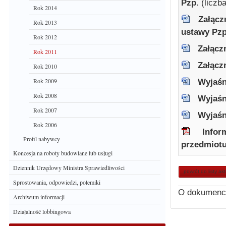
Pzp.
(liczb
Rok 2014
Załącz
Rok 2013
ustawy Pz
Rok 2012
Załącz
Rok 2011
Załącz
Rok 2010
Rok 2009
Wyjaśn
Rok 2008
Wyjaśn
Rok 2007
Wyjaśn
Rok 2006
Infor
Profil nabywcy
przedmiotu
Koncesja na roboty budowlane lub usługi
Dziennik Urzędowy Ministra Sprawiedliwości
powrót do listy ak
Sprostowania, odpowiedzi, polemiki
O dokumenc
Archiwum informacji
Działalność lobbingowa