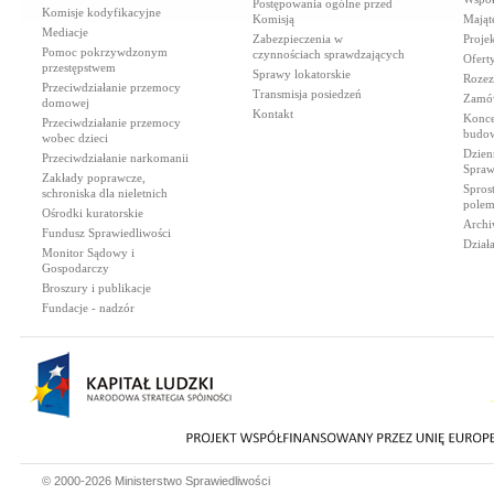
Postępowania ogólne przed
Komisje kodyfikacyjne
Komisją
Mająt
Mediacje
Zabezpieczenia w
Proje
Pomoc pokrzywdzonym
czynnościach sprawdzających
Ofert
przestępstwem
Sprawy lokatorskie
Rozez
Przeciwdziałanie przemocy
Transmisja posiedzeń
Zamów
domowej
Kontakt
Konce
Przeciwdziałanie przemocy
budow
wobec dzieci
Dzien
Przeciwdziałanie narkomanii
Spraw
Zakłady poprawcze,
Spros
schroniska dla nieletnich
polem
Ośrodki kuratorskie
Archi
Fundusz Sprawiedliwości
Dział
Monitor Sądowy i
Gospodarczy
Broszury i publikacje
Fundacje - nadzór
© 2000-2026 Ministerstwo Sprawiedliwości