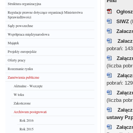
Pliki
Struktura organizacyjna
Ogłosz
Regulacje prawne dotyczące organizacji Ministerstwa
Sprawiedliwości
SIWZ
(
Sądy powszechne
Załacz
Współpraca międzynarodowa
Załac
Majątek
pobrań: 143
Projekty europejskie
Załącz
Oferty pracy
(liczba pob
Rozeznanie rynku
Załąc
Zamówienia publiczne
pobrań: 129
Aktualne - Wszczęte
Załącz
W toku
(liczba pob
Zakończone
Załąc
Archiwum postępowań
ustawy Pz
Rok 2016
Załącz
Rok 2015