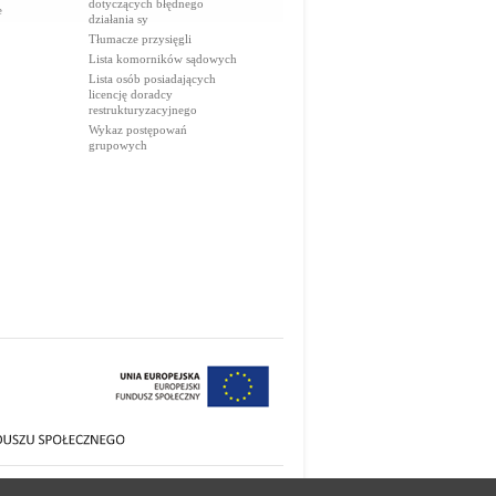
dotyczących błędnego
e
działania sy
Tłumacze przysięgli
Lista komorników sądowych
Lista osób posiadających
licencję doradcy
restrukturyzacyjnego
Wykaz postępowań
grupowych