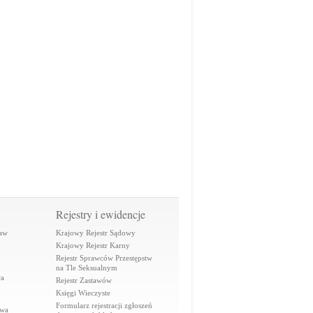
Rejestry i ewidencje
raw
Krajowy Rejestr Sądowy
Krajowy Rejestr Karny
Rejestr Sprawców Przestępstw
na Tle Seksualnym
wa
Rejestr Zastawów
Księgi Wieczyste
Formularz rejestracji zgłoszeń
awa