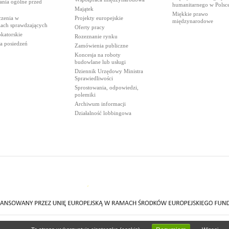
ania ogólne przed
humanitarnego w Polsc
Majątek
Miękkie prawo
czenia w
Projekty europejskie
międzynarodowe
iach sprawdzających
Oferty pracy
katorskie
Rozeznanie rynku
a posiedzeń
Zamówienia publiczne
Koncesja na roboty
budowlane lub usługi
Dziennik Urzędowy Ministra
Sprawiedliwości
Sprostowania, odpowiedzi,
polemiki
Archiwum informacji
Działalność lobbingowa