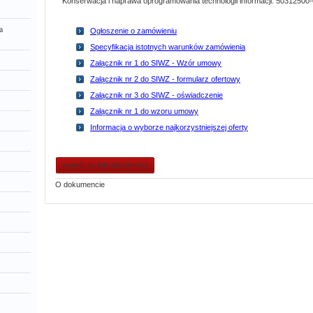
Konserwacja i naprawa oprogramowania technologii informacji: 50312500-
a
Ogłoszenie o zamówieniu
Specyfikacja istotnych warunków zamówienia
Załącznik nr 1 do SIWZ - Wzór umowy
Załącznik nr 2 do SIWZ - formularz ofertowy
Załącznik nr 3 do SIWZ - oświadczenie
Załącznik nr 1 do wzoru umowy
Informacja o wyborze najkorzystniejszej oferty
powrót do listy aktualności
O dokumencie