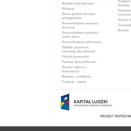
Postępow
Komisje kodyfikacyjne
Komisją
Mediacje
Zabezpie
Pomoc pokrzywdzonym
czynnośc
przestępstwem
Sprawy lo
Przeciwdziałanie przemocy
Transmisj
domowej
Kontakt
Przeciwdziałanie przemocy
wobec dzieci
Przeciwdziałanie narkomanii
Zakłady poprawcze,
schroniska dla nieletnich
Ośrodki kuratorskie
Fundusz Sprawiedliwości
Monitor Sądowy i
Gospodarczy
Broszury i publikacje
Fundacje - nadzór
© 2000-2026 Ministerstwo Sprawiedliwości