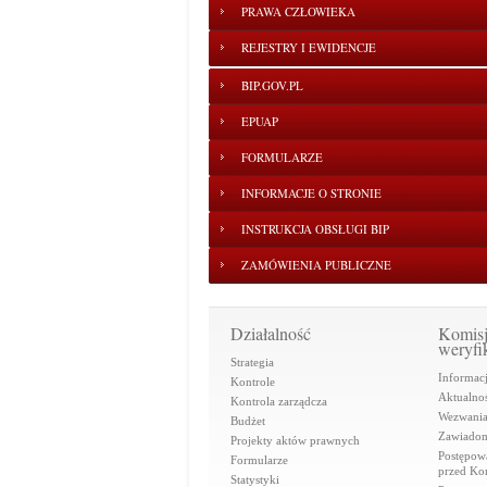
PRAWA CZŁOWIEKA
REJESTRY I EWIDENCJE
BIP.GOV.PL
EPUAP
FORMULARZE
INFORMACJE O STRONIE
INSTRUKCJA OBSŁUGI BIP
ZAMÓWIENIA PUBLICZNE
Działalność
Komis
weryfi
Strategia
Informac
Kontrole
Aktualnoś
Kontrola zarządcza
Wezwani
Budżet
Zawiadom
Projekty aktów prawnych
Postępow
Formularze
przed Ko
Statystyki