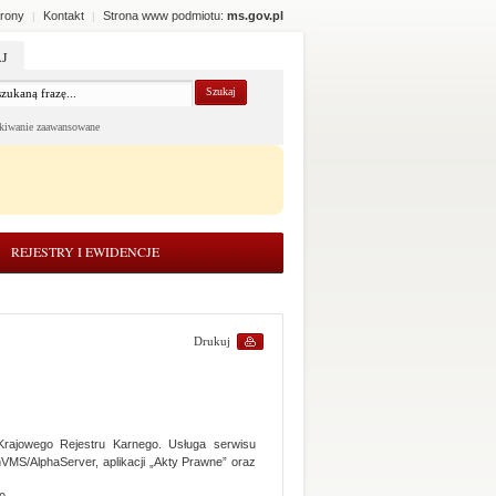
rony
Kontakt
Strona www podmiotu:
ms.gov.pl
|
|
J
kiwanie zaawansowane
REJESTRY I EWIDENCJE
Drukuj
Krajowego Rejestru Karnego. Usługa serwisu
nVMS/AlphaServer, aplikacji „Akty Prawne” oraz