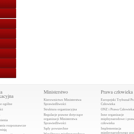
ja
Ministerstwo
Prawa człowieka
kacyjna
Kierownictwo Ministerstwa
Europejski Trybunał P
je ogólne
Sprawiedliwości
Człowieka
ci
Struktura organizacyjna
ONZ i Prawa Człowieka
a
Regulacje prawne dotyczące
Inne organizacje
organizacji Ministerstwa
międzynarodowe i pra
ienia
Sprawiedliwości
człowieka
ania rozpoznawcze
Sądy powszechne
Implementacja
misją
międzynarodowego pr
Współpraca międzynarodowa