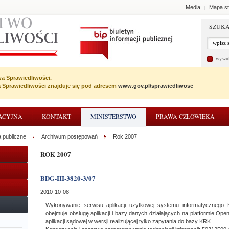
Media
Mapa st
|
SZUKA
wyszu
wa Sprawiedliwości.
wa Sprawiedliwości znajduje się pod adresem
www.gov.pl/sprawiedliwosc
ACYJNA
KONTAKT
MINISTERSTWO
PRAWA CZŁOWIEKA
 publiczne
Archiwum postępowań
Rok 2007
ROK 2007
BDG-III-3820-3/07
2010-10-08
Wykonywanie serwisu aplikacji użytkowej systemu informatycznego 
obejmuje obsługę aplikacji i bazy danych działających na platformie Ope
aplikacji sądowej w wersji realizującej tylko zapytania do bazy KRK.