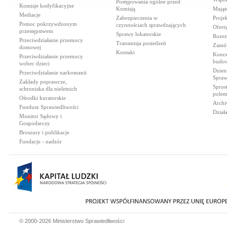
Postępowania ogólne przed
Komisje kodyfikacyjne
Komisją
Mająt
Mediacje
Zabezpieczenia w
Proje
Pomoc pokrzywdzonym
czynnościach sprawdzających
Ofert
przestępstwem
Sprawy lokatorskie
Rozez
Przeciwdziałanie przemocy
Transmisja posiedzeń
Zamów
domowej
Kontakt
Konce
Przeciwdziałanie przemocy
budow
wobec dzieci
Dzien
Przeciwdziałanie narkomanii
Spraw
Zakłady poprawcze,
Spros
schroniska dla nieletnich
polem
Ośrodki kuratorskie
Archi
Fundusz Sprawiedliwości
Dział
Monitor Sądowy i
Gospodarczy
Broszury i publikacje
Fundacje - nadzór
© 2000-2026 Ministerstwo Sprawiedliwości