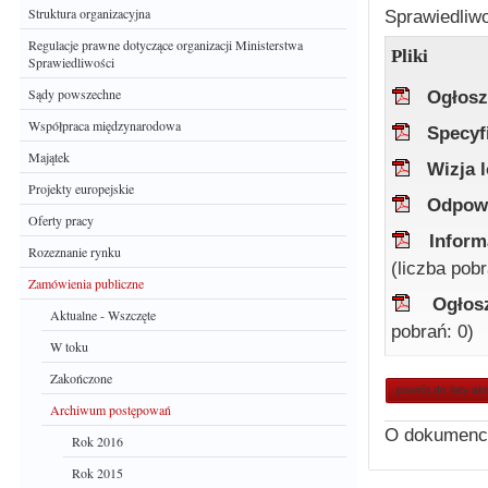
Struktura organizacyjna
Sprawiedliwo
Regulacje prawne dotyczące organizacji Ministerstwa
Pliki
Sprawiedliwości
Sądy powszechne
Ogłosz
Współpraca międzynarodowa
Specyf
Majątek
Wizja l
Projekty europejskie
Odpowi
Oferty pracy
Inform
Rozeznanie rynku
(liczba pob
Zamówienia publiczne
Ogłos
Aktualne - Wszczęte
pobrań: 0)
W toku
Zakończone
powrót do listy ak
Archiwum postępowań
O dokumenc
Rok 2016
Rok 2015