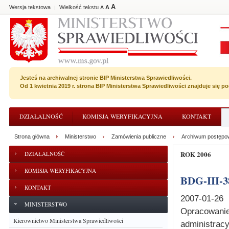
A
Wersja tekstowa
Wielkość tekstu
A
|
A
Jesteś na archiwalnej stronie BIP Ministerstwa Sprawiedliwości.
Od 1 kwietnia 2019 r. strona BIP Ministerstwa Sprawiedliwości znajduje się 
DZIAŁALNOŚĆ
KOMISJA WERYFIKACYJNA
KONTAKT
Strona główna
Ministerstwo
Zamówienia publiczne
Archiwum postępo
ROK 2006
DZIAŁALNOŚĆ
KOMISJA WERYFIKACYJNA
BDG-III-3
KONTAKT
2007-01-26
MINISTERSTWO
Opracowan
Kierownictwo Ministerstwa Sprawiedliwości
administr