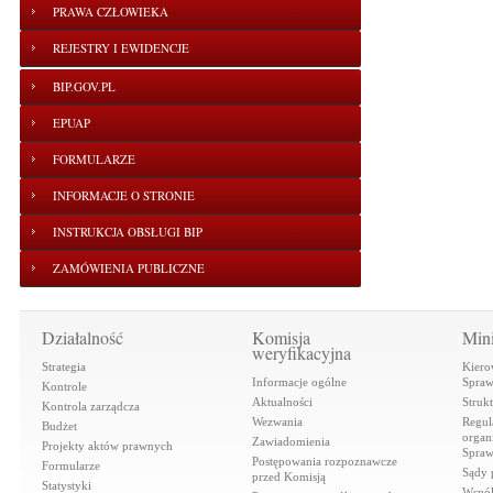
PRAWA CZŁOWIEKA
REJESTRY I EWIDENCJE
BIP.GOV.PL
EPUAP
FORMULARZE
INFORMACJE O STRONIE
INSTRUKCJA OBSŁUGI BIP
ZAMÓWIENIA PUBLICZNE
Działalność
Komisja
Mini
weryfikacyjna
Strategia
Kiero
Informacje ogólne
Spraw
Kontrole
Aktualności
Struk
Kontrola zarządcza
Wezwania
Regul
Budżet
organi
Zawiadomienia
Projekty aktów prawnych
Spraw
Postępowania rozpoznawcze
Formularze
Sądy 
przed Komisją
Statystyki
Współ