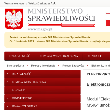
A
Wersja tekstowa
Wielkość tekstu
A
|
A
Jesteś na archiwalnej stronie BIP Ministerstwa Sprawiedliwości.
Od 1 kwietnia 2019 r. strona BIP Ministerstwa Sprawiedliwości znajduje się 
DZIAŁALNOŚĆ
KOMISJA WERYFIKACYJNA
KONTAKT
Strona główna
Rejestry i ewidencje
Rejestr Zastawów
Elektroniczny 
ELEKTRONIC
DZIAŁALNOŚĆ
KOMISJA WERYFIKACYJNA
Elektronicz
KONTAKT
MINISTERSTWO
Moduł "Elekt
MSiG" umożl
PRAWA CZŁOWIEKA