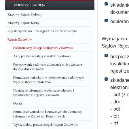
składani
REJESTRY I EWIDENCJE
dokument
Krajowy Rejestr Sądowy
odbieran
Krajowy Rejestr Karny
Rejestr Sprawców Przestępstw na Tle Seksualnym
Wymagania n
Rejestr Zastawów
Sądów Rejest
Elektroniczny dostęp do Rejestru Zastawów
Akty prawne regulujące zastaw rejestrowy
bezpiecz
kwalifi
Postępowanie sądowe o dokonanie wpisu zastawu
do Rejestru Zastawów
rejestrz
Formularze wniosków w postępowaniu sądowym o
składane
wpis do Rejestru Zastawów
elektron
Udzielanie informacji, wydawanie odpisów i
- pdf (z
zaświadczeń z Rejestru Zastawów
- doc
Opłaty
- odt
Formularze wniosków kierowanych do Centralnej
- txt
Informacji o Zastawach Rejestrowych
- rtf
Wykaz sądów prowadzących Rejestr Zastawów