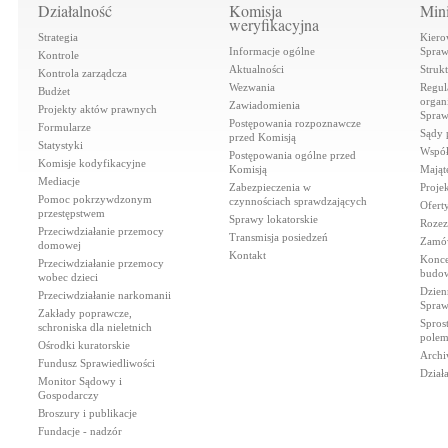
Działalność
Komisja
Mini
weryfikacyjna
Strategia
Kiero
Informacje ogólne
Spraw
Kontrole
Aktualności
Struk
Kontrola zarządcza
Wezwania
Regul
Budżet
organi
Zawiadomienia
Projekty aktów prawnych
Spraw
Postępowania rozpoznawcze
Formularze
Sądy 
przed Komisją
Statystyki
Współ
Postępowania ogólne przed
Komisje kodyfikacyjne
Komisją
Mająt
Mediacje
Zabezpieczenia w
Proje
Pomoc pokrzywdzonym
czynnościach sprawdzających
Ofert
przestępstwem
Sprawy lokatorskie
Rozez
Przeciwdziałanie przemocy
Transmisja posiedzeń
Zamów
domowej
Kontakt
Konce
Przeciwdziałanie przemocy
budow
wobec dzieci
Dzien
Przeciwdziałanie narkomanii
Spraw
Zakłady poprawcze,
Spros
schroniska dla nieletnich
polem
Ośrodki kuratorskie
Archi
Fundusz Sprawiedliwości
Dział
Monitor Sądowy i
Gospodarczy
Broszury i publikacje
Fundacje - nadzór