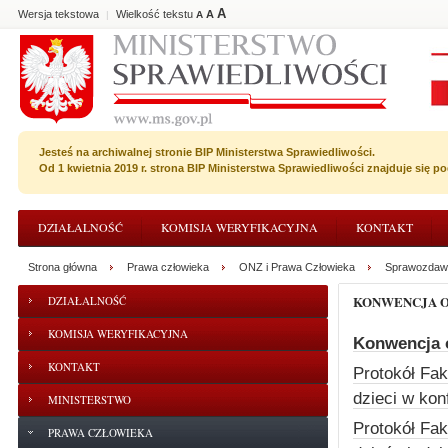
A
Wersja tekstowa
Wielkość tekstu
A
|
A
Jesteś na archiwalnej stronie BIP Ministerstwa Sprawiedliwości.
Od 1 kwietnia 2019 r. strona BIP Ministerstwa Sprawiedliwości znajduje się 
DZIAŁALNOŚĆ
KOMISJA WERYFIKACYJNA
KONTAKT
Strona główna
Prawa człowieka
ONZ i Prawa Człowieka
Sprawozdawc
KONWENCJA 
DZIAŁALNOŚĆ
KOMISJA WERYFIKACYJNA
Konwencja o
KONTAKT
Protokół Fa
dzieci w kon
MINISTERSTWO
Protokół Fa
PRAWA CZŁOWIEKA