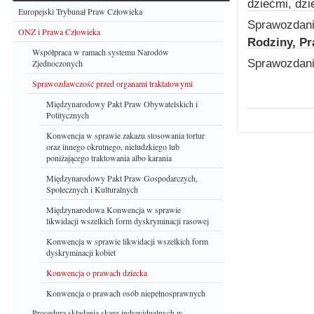
dziećmi, dzie
Europejski Trybunał Praw Człowieka
Sprawozdani
ONZ i Prawa Człowieka
Rodziny, Pr
Współpraca w ramach systemu Narodów
Sprawozdani
Zjednoczonych
Sprawozdawczość przed organami traktatowymi
Międzynarodowy Pakt Praw Obywatelskich i
Politycznych
Konwencja w sprawie zakazu stosowania tortur
oraz innego okrutnego, nieludzkiego lub
poniżającego traktowania albo karania
Międzynarodowy Pakt Praw Gospodarczych,
Społecznych i Kulturalnych
Międzynarodowa Konwencja w sprawie
likwidacji wszelkich form dyskryminacji rasowej
Konwencja w sprawie likwidacji wszelkich form
dyskryminacji kobiet
Konwencja o prawach dziecka
Konwencja o prawach osób niepełnosprawnych
Procedura składania skarg indywidualnych w