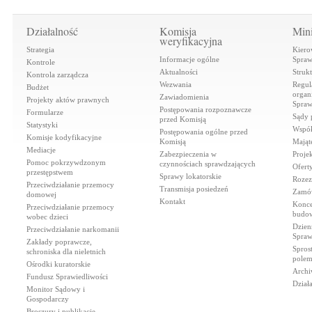
Działalność
Komisja
Mini
weryfikacyjna
Strategia
Kiero
Informacje ogólne
Spraw
Kontrole
Aktualności
Struk
Kontrola zarządcza
Wezwania
Regul
Budżet
organi
Zawiadomienia
Projekty aktów prawnych
Spraw
Postępowania rozpoznawcze
Formularze
Sądy 
przed Komisją
Statystyki
Współ
Postępowania ogólne przed
Komisje kodyfikacyjne
Komisją
Mająt
Mediacje
Zabezpieczenia w
Proje
Pomoc pokrzywdzonym
czynnościach sprawdzających
Ofert
przestępstwem
Sprawy lokatorskie
Rozez
Przeciwdziałanie przemocy
Transmisja posiedzeń
Zamów
domowej
Kontakt
Konce
Przeciwdziałanie przemocy
budow
wobec dzieci
Dzien
Przeciwdziałanie narkomanii
Spraw
Zakłady poprawcze,
Spros
schroniska dla nieletnich
polem
Ośrodki kuratorskie
Archi
Fundusz Sprawiedliwości
Dział
Monitor Sądowy i
Gospodarczy
Broszury i publikacje