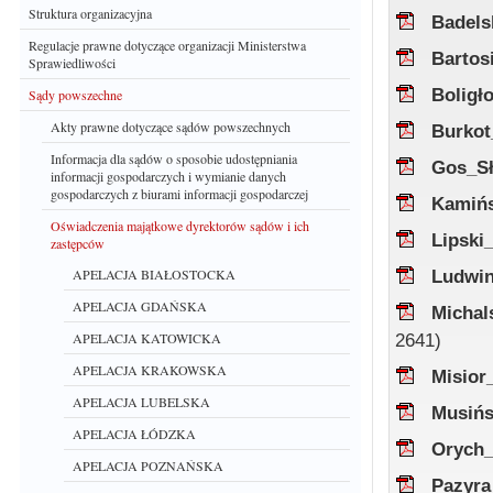
Struktura organizacyjna
Badels
Regulacje prawne dotyczące organizacji Ministerstwa
Bartos
Sprawiedliwości
Boligł
Sądy powszechne
Akty prawne dotyczące sądów powszechnych
Burko
Informacja dla sądów o sposobie udostępniania
Gos_S
informacji gospodarczych i wymianie danych
gospodarczych z biurami informacji gospodarczej
Kamińs
Oświadczenia majątkowe dyrektorów sądów i ich
Lipski
zastępców
APELACJA BIAŁOSTOCKA
Ludwin
APELACJA GDAŃSKA
Micha
APELACJA KATOWICKA
2641)
APELACJA KRAKOWSKA
Misior
APELACJA LUBELSKA
Musińs
APELACJA ŁÓDZKA
Orych_
APELACJA POZNAŃSKA
Pazyra