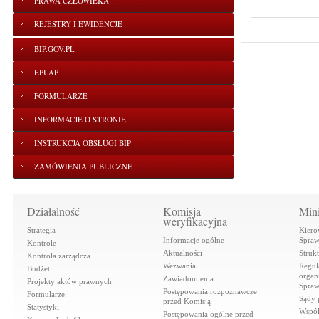
PRAWA CZŁOWIEKA
REJESTRY I EWIDENCJE
BIP.GOV.PL
EPUAP
FORMULARZE
INFORMACJE O STRONIE
INSTRUKCJA OBSŁUGI BIP
ZAMÓWIENIA PUBLICZNE
Działalność
Komisja
Mini
weryfikacyjna
Strategia
Kiero
Informacje ogólne
Spraw
Kontrole
Aktualności
Struk
Kontrola zarządcza
Wezwania
Regul
Budżet
organi
Zawiadomienia
Projekty aktów prawnych
Spraw
Postępowania rozpoznawcze
Formularze
Sądy 
przed Komisją
Statystyki
Współ
Postępowania ogólne przed