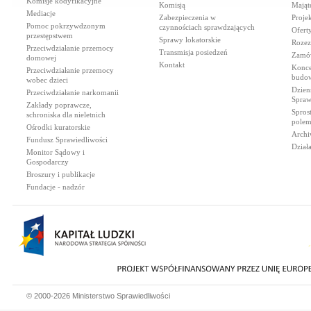
Komisje kodyfikacyjne
Komisją
Mająt
Mediacje
Zabezpieczenia w
Proje
Pomoc pokrzywdzonym
czynnościach sprawdzających
Ofert
przestępstwem
Sprawy lokatorskie
Rozez
Przeciwdziałanie przemocy
Transmisja posiedzeń
Zamów
domowej
Kontakt
Konce
Przeciwdziałanie przemocy
budow
wobec dzieci
Dzien
Przeciwdziałanie narkomanii
Spraw
Zakłady poprawcze,
Spros
schroniska dla nieletnich
polem
Ośrodki kuratorskie
Archi
Fundusz Sprawiedliwości
Dział
Monitor Sądowy i
Gospodarczy
Broszury i publikacje
Fundacje - nadzór
© 2000-2026 Ministerstwo Sprawiedliwości