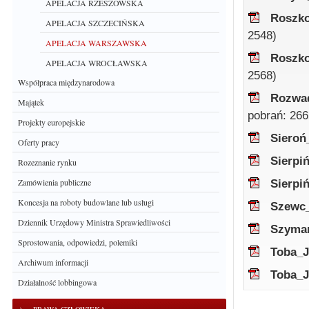
APELACJA RZESZOWSKA
Roszko
APELACJA SZCZECIŃSKA
2548)
APELACJA WARSZAWSKA
Roszko
APELACJA WROCŁAWSKA
2568)
Współpraca międzynarodowa
Rozwad
Majątek
pobrań: 266
Projekty europejskie
Siero
Oferty pracy
Sierpi
Rozeznanie rynku
Zamówienia publiczne
Sierpi
Koncesja na roboty budowlane lub usługi
Szewc
Dziennik Urzędowy Ministra Sprawiedliwości
Szyma
Sprostowania, odpowiedzi, polemiki
Toba_J
Archiwum informacji
Toba_J
Działalność lobbingowa