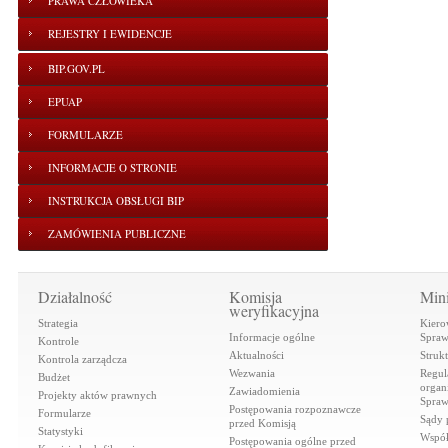
PRAWA CZŁOWIEKA
REJESTRY I EWIDENCJE
BIP.GOV.PL
EPUAP
FORMULARZE
INFORMACJE O STRONIE
INSTRUKCJA OBSŁUGI BIP
ZAMÓWIENIA PUBLICZNE
Działalność
Komisja
Mini
weryfikacyjna
Strategia
Kiero
Informacje ogólne
Spraw
Kontrole
Aktualności
Struk
Kontrola zarządcza
Wezwania
Regul
Budżet
organi
Zawiadomienia
Projekty aktów prawnych
Spraw
Postępowania rozpoznawcze
Formularze
Sądy 
przed Komisją
Statystyki
Współ
Postępowania ogólne przed