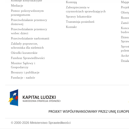
Komisje kodyfikacyjne
Komisją
Mająt
Mediacje
Zabezpieczenia w
Proje
Pomoc pokrzywdzonym
czynnościach sprawdzających
Ofert
przestępstwem
Sprawy lokatorskie
Rozez
Przeciwdziałanie przemocy
Transmisja posiedzeń
Zamów
domowej
Kontakt
Konce
Przeciwdziałanie przemocy
budow
wobec dzieci
Dzien
Przeciwdziałanie narkomanii
Spraw
Zakłady poprawcze,
Spros
schroniska dla nieletnich
polem
Ośrodki kuratorskie
Archi
Fundusz Sprawiedliwości
Dział
Monitor Sądowy i
Gospodarczy
Broszury i publikacje
Fundacje - nadzór
© 2000-2026 Ministerstwo Sprawiedliwości