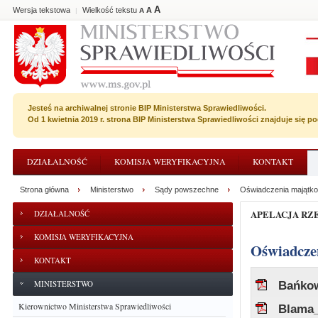
A
Wersja tekstowa
Wielkość tekstu
A
|
A
Jesteś na archiwalnej stronie BIP Ministerstwa Sprawiedliwości.
Od 1 kwietnia 2019 r. strona BIP Ministerstwa Sprawiedliwości znajduje się 
DZIAŁALNOŚĆ
KOMISJA WERYFIKACYJNA
KONTAKT
Strona główna
Ministerstwo
Sądy powszechne
Oświadczenia majątkow
APELACJA R
DZIAŁALNOŚĆ
KOMISJA WERYFIKACYJNA
Oświadcz
KONTAKT
MINISTERSTWO
Bańkow
Kierownictwo Ministerstwa Sprawiedliwości
Blama