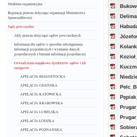
Struktura organizacyjna
Bukow
Regulacje prawne dotyczące organizacji Ministerstwa
Delima
Sprawiedliwości
Habuda
Sądy powszechne
Akty prawne dotyczące sądów powszechnych
Józefo
Informacja dla sądów o sposobie udostępniania
Kolank
informacji gospodarczych i wymianie danych
gospodarczych z biurami informacji gospodarczej
Kozioł
Oświadczenia majątkowe dyrektorów sądów i ich
Kuczm
zastępców
APELACJA BIAŁOSTOCKA
Niedzi
APELACJA GDAŃSKA
Pelc_B
APELACJA KATOWICKA
Pępiak
APELACJA KRAKOWSKA
Prugar
APELACJA LUBELSKA
Prugar
APELACJA ŁÓDZKA
Sobier
APELACJA POZNAŃSKA