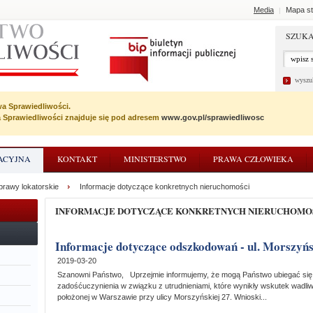
Media
Mapa st
|
SZUKA
wyszu
wa Sprawiedliwości.
wa Sprawiedliwości znajduje się pod adresem
www.gov.pl/sprawiedliwosc
ACYJNA
KONTAKT
MINISTERSTWO
PRAWA CZŁOWIEKA
prawy lokatorskie
Informacje dotyczące konkretnych nieruchomości
INFORMACJE DOTYCZĄCE KONKRETNYCH NIERUCHOMO
Informacje dotyczące odszkodowań - ul. Morszyń
2019-03-20
Szanowni Państwo, Uprzejmie informujemy, że mogą Państwo ubiegać się
zadośćuczynienia w związku z utrudnieniami, które wynikły wskutek wadli
położonej w Warszawie przy ulicy Morszyńskiej 27. Wnioski...