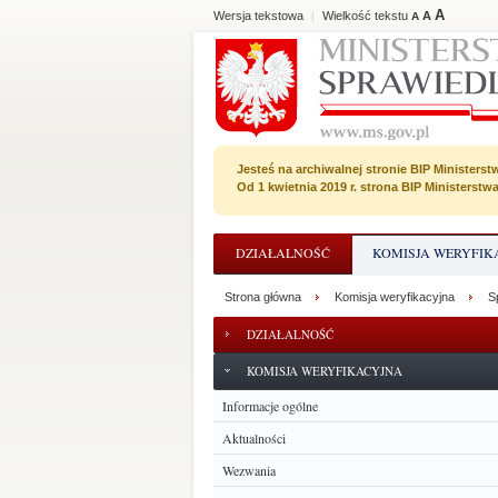
A
Wersja tekstowa
Wielkość tekstu
A
|
A
Jesteś na archiwalnej stronie BIP Ministerst
Od 1 kwietnia 2019 r. strona BIP Ministerst
DZIAŁALNOŚĆ
KOMISJA WERYFIK
Strona główna
Komisja weryfikacyjna
S
DZIAŁALNOŚĆ
KOMISJA WERYFIKACYJNA
Informacje ogólne
Aktualności
Wezwania