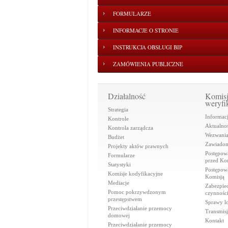
FORMULARZE
INFORMACJE O STRONIE
INSTRUKCJA OBSŁUGI BIP
ZAMÓWIENIA PUBLICZNE
Działalność
Komis
weryfi
Strategia
Informac
Kontrole
Aktualnoś
Kontrola zarządcza
Wezwani
Budżet
Zawiadom
Projekty aktów prawnych
Postępow
Formularze
przed Ko
Statystyki
Postępow
Komisje kodyfikacyjne
Komisją
Mediacje
Zabezpie
Pomoc pokrzywdzonym
czynnośc
przestępstwem
Sprawy lo
Przeciwdziałanie przemocy
Transmisj
domowej
Kontakt
Przeciwdziałanie przemocy