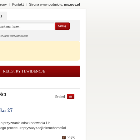
rony
Kontakt
Strona www podmiotu:
ms.gov.pl
|
|
J
kiwanie zaawansowane
REJESTRY I EWIDENCJE
ŚCI
Drukuj
ska 27
 o przyznanie odszkodowania lub
wego procesu reprywatyzacji nieruchomości
więcej