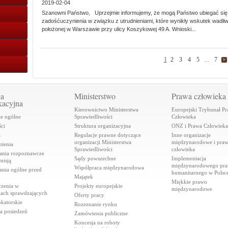
2019-02-04
Szanowni Państwo, Uprzejmie informujemy, że mogą Państwo ubiegać się
zadośćuczynienia w związku z utrudnieniami, które wynikły wskutek wadli
położonej w Warszawie przy ulicy Koszykowej 49 A. Wnioski...
1
2
3
4
5
...
7
ja
Ministerstwo
Prawa człowieka
kacyjna
Kierownictwo Ministerstwa
Europejski Trybunał P
je ogólne
Sprawiedliwości
Człowieka
ci
Struktura organizacyjna
ONZ i Prawa Człowieka
a
Regulacje prawne dotyczące
Inne organizacje
organizacji Ministerstwa
międzynarodowe i pra
ienia
Sprawiedliwości
człowieka
ania rozpoznawcze
Sądy powszechne
Implementacja
misją
międzynarodowego pr
Współpraca międzynarodowa
ania ogólne przed
humanitarnego w Polsc
Majątek
Miękkie prawo
czenia w
Projekty europejskie
międzynarodowe
iach sprawdzających
Oferty pracy
katorskie
Rozeznanie rynku
a posiedzeń
Zamówienia publiczne
Koncesja na roboty