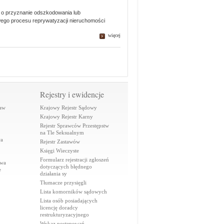
 o przyznanie odszkodowania lub
wego procesu reprywatyzacji nieruchomości
więcej
Rejestry i ewidencje
raw
Krajowy Rejestr Sądowy
Krajowy Rejestr Karny
Rejestr Sprawców Przestępstw
na Tle Seksualnym
wa
Rejestr Zastawów
Księgi Wieczyste
Formularz rejestracji zgłoszeń
awa
dotyczących błędnego
e
działania sy
Tłumacze przysięgli
Lista komorników sądowych
Lista osób posiadających
licencję doradcy
restrukturyzacyjnego
Wykaz postępowań