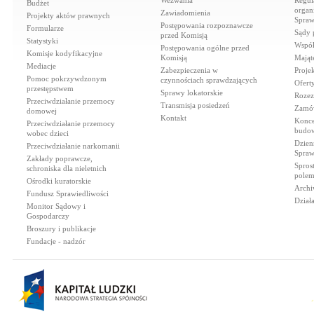
Wezwania
Regul
Budżet
organi
Zawiadomienia
Projekty aktów prawnych
Spraw
Postępowania rozpoznawcze
Formularze
Sądy 
przed Komisją
Statystyki
Współ
Postępowania ogólne przed
Komisje kodyfikacyjne
Komisją
Mająt
Mediacje
Zabezpieczenia w
Proje
Pomoc pokrzywdzonym
czynnościach sprawdzających
Ofert
przestępstwem
Sprawy lokatorskie
Rozez
Przeciwdziałanie przemocy
Transmisja posiedzeń
Zamów
domowej
Kontakt
Konce
Przeciwdziałanie przemocy
budow
wobec dzieci
Dzien
Przeciwdziałanie narkomanii
Spraw
Zakłady poprawcze,
Spros
schroniska dla nieletnich
polem
Ośrodki kuratorskie
Archi
Fundusz Sprawiedliwości
Dział
Monitor Sądowy i
Gospodarczy
Broszury i publikacje
Fundacje - nadzór