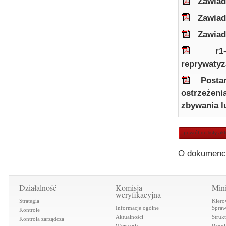
Zawiad
Zawiad
Zawiad
r1
reprywatyz
Posta
ostrzeżen
zbywania l
powrót do listy ak
O dokumenc
Działalność
Komisja
Mini
weryfikacyjna
Strategia
Kiero
Informacje ogólne
Spraw
Kontrole
Aktualności
Struk
Kontrola zarządcza