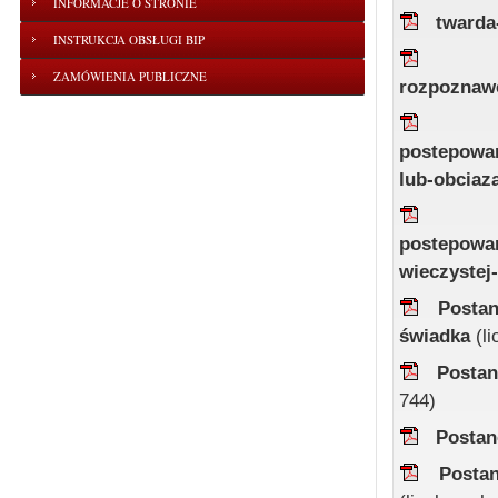
INFORMACJE O STRONIE
twarda
INSTRUKCJA OBSŁUGI BIP
ZAMÓWIENIA PUBLICZNE
rozpoznaw
postepowa
lub-obciaz
postepowan
wieczystej
Postan
świadka
(l
Postan
744)
Postan
Posta