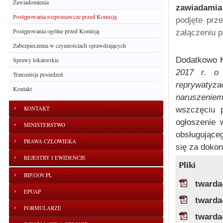
Zawiadomienia
zawiadamia
Postępowania rozpoznawcze przed Komisją
podjęte prz
Postępowania ogólne przed Komisją
załączeniu 
Zabezpieczenia w czynnościach sprawdzających
Dodatkowo Ko
Sprawy lokatorskie
2017 r. o 
Transmisja posiedzeń
reprywatyz
Kontakt
naruszeniem 
KONTAKT
wszczęciu p
ogłoszenie 
MINISTERSTWO
obsługujące
PRAWA CZŁOWIEKA
się za dokon
REJESTRY I EWIDENCJE
Pliki
BIP.GOV.PL
twarda
EPUAP
twarda
FORMULARZE
twarda