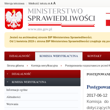
A
Wersja tekstowa
Wielkość tekstu
A
|
A
Jesteś na archiwalnej stronie BIP Ministerstwa Sprawiedliwości.
Od 1 kwietnia 2019 r. strona BIP Ministerstwa Sprawiedliwości znajduje się 
DZIAŁALNOŚĆ
KOMISJA WERYFIKACYJNA
KONTAKT
Strona główna
Komisja weryfikacyjna
Postępowania rozpoznawcze przed K
POSTĘPOWAN
DZIAŁALNOŚĆ
KOMISJA WERYFIKACYJNA
Postępowa
Informacje ogólne
2017-06-12
Aktualności
Komisja do
Wezwania
dotyczącyc