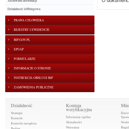
O dokumenc
Archiwum informacji
Działalność lobbingowa
PRAWA CZŁOWIEKA
REJESTRY I EWIDENCJE
BIP.GOV.PL
EPUAP
FORMULARZE
INFORMACJE O STRONIE
INSTRUKCJA OBSŁUGI BIP
ZAMÓWIENIA PUBLICZNE
Działalność
Komisja
Mini
weryfikacyjna
Strategia
Kiero
Informacje ogólne
Spraw
Kontrole
Aktualności
Struk
Kontrola zarządcza
Wezwania
Regul
Budżet