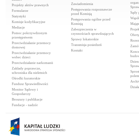
organi
Zawiadomienia
Projekty aktów prawnych
Spraw
Postępowania rozpoznawcze
Formularze
Sądy 
przed Komisją
Statystyki
Współ
Postępowania ogólne przed
Komisje kodyfikacyjne
Komisją
Mająt
Mediacje
Zabezpieczenia w
Proje
Pomoc pokrzywdzonym
czynnościach sprawdzających
Ofert
przestępstwem
Sprawy lokatorskie
Rozez
Przeciwdziałanie przemocy
Transmisja posiedzeń
Zamów
domowej
Kontakt
Konce
Przeciwdziałanie przemocy
budow
wobec dzieci
Dzien
Przeciwdziałanie narkomanii
Spraw
Zakłady poprawcze,
Spros
schroniska dla nieletnich
polem
Ośrodki kuratorskie
Archi
Fundusz Sprawiedliwości
Dział
Monitor Sądowy i
Gospodarczy
Broszury i publikacje
Fundacje - nadzór