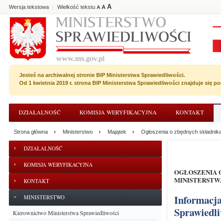
A
Wersja tekstowa
Wielkość tekstu
A
|
A
Jesteś na archiwalnej stronie BIP Ministerstwa Sprawiedliwości.
Od 1 kwietnia 2019 r. strona BIP Ministerstwa Sprawiedliwości znajduje się 
DZIAŁALNOŚĆ
KOMISJA WERYFIKACYJNA
KONTAKT
Strona główna
Ministerstwo
Majątek
Ogłoszenia o zbędnych składnik
DZIAŁALNOŚĆ
KOMISJA WERYFIKACYJNA
OGŁOSZENIA O ZBĘDNYCH SKŁADNIKACH RZECZOWYCH MAJĄTKU RUCHOMEGO
MINISTERSTW
KONTAKT
Informacja o zbędnych składnikach majątku ruchomego Ministerstwa
MINISTERSTWO
Sprawiedli
Kierownictwo Ministerstwa Sprawiedliwości