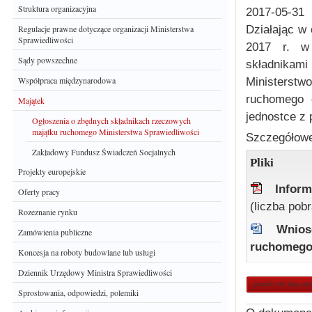
Struktura organizacyjna
2017-05-31
Działając w 
Regulacje prawne dotyczące organizacji Ministerstwa
Sprawiedliwości
2017 r. w 
Sądy powszechne
składnikam
Współpraca międzynarodowa
Ministerst
ruchomego 
Majątek
jednostce z 
Ogłoszenia o zbędnych składnikach rzeczowych
majątku ruchomego Ministerstwa Sprawiedliwości
Szczegółowe
Zakładowy Fundusz Świadczeń Socjalnych
Pliki
Projekty europejskie
Infor
Oferty pracy
(liczba pob
Rozeznanie rynku
Wnios
Zamówienia publiczne
ruchomeg
Koncesja na roboty budowlane lub usługi
Dziennik Urzędowy Ministra Sprawiedliwości
powrót do listy ak
Sprostowania, odpowiedzi, polemiki