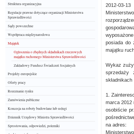
Struktura organizacyjna
2012-03-13
Ministerst
Regulacje prawne dotyczące organizacji Ministerstwa
Sprawiedliwości
rozporządzen
Sądy powszechne
gospodaro
Współpraca międzynarodowa
wyposażone 
posiada do 
Majątek
majątku ruc
Ogłoszenia o zbędnych składnikach rzeczowych
majątku ruchomego Ministerstwa Sprawiedliwości
Wykaz zużyt
Zakładowy Fundusz Świadczeń Socjalnych
sprzedaży 
Projekty europejskie
składnikach
Oferty pracy
Rozeznanie rynku
1. Zaintere
Zamówienia publiczne
marca 2012
Koncesja na roboty budowlane lub usługi
osobiście p
pośrednictw
Dziennik Urzędowy Ministra Sprawiedliwości
na adres:
Sprostowania, odpowiedzi, polemiki
Ministerstwo