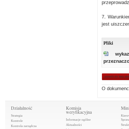
przeprowadz
7. Warunkie
jest uiszc
Pliki
wyka
przeznaczo
powrót do listy ak
O dokumenc
Działalność
Komisja
Mini
weryfikacyjna
Strategia
Kiero
Informacje ogólne
Spraw
Kontrole
Aktualności
Struk
Kontrola zarządcza