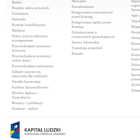
Wezwania
Regul
Budżet
organi
Zawiadomienia
Projekty aktów prawnych
Spraw
Postępowania rozpoznawcze
Formularze
Sądy 
przed Komisją
Statystyki
Współ
Postępowania ogólne przed
Komisje kodyfikacyjne
Komisją
Mająt
Mediacje
Zabezpieczenia w
Proje
Pomoc pokrzywdzonym
czynnościach sprawdzających
Ofert
przestępstwem
Sprawy lokatorskie
Rozez
Przeciwdziałanie przemocy
Transmisja posiedzeń
Zamów
domowej
Kontakt
Konce
Przeciwdziałanie przemocy
budow
wobec dzieci
Dzien
Przeciwdziałanie narkomanii
Spraw
Zakłady poprawcze,
Spros
schroniska dla nieletnich
polem
Ośrodki kuratorskie
Archi
Fundusz Sprawiedliwości
Dział
Monitor Sądowy i
Gospodarczy
Broszury i publikacje
Fundacje - nadzór