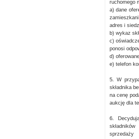
ruchomego m
a) dane ofer
zamieszkani
adres i siedz
b) wykaz sk
c) oświadcz
ponosi odpow
d) oferowan
e) telefon k
5. W przyp
składnika b
na cenę pod
aukcję dla t
6. Decyduj
składników
sprzedaży