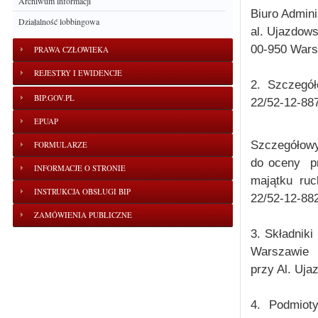
Archiwum informacji
Biuro Admin
Działalność lobbingowa
al. Ujazdows
00-950 War
PRAWA CZŁOWIEKA
REJESTRY I EWIDENCJE
2. Szczegół
BIP.GOV.PL
22/52-12-887
EPUAP
Szczegółowy
FORMULARZE
do oceny pr
INFORMACJE O STRONIE
majątku ruc
INSTRUKCJA OBSŁUGI BIP
22/52-12-88
ZAMÓWIENIA PUBLICZNE
3. Składnik
Warszawie
przy Al. Uj
4. Podmiot