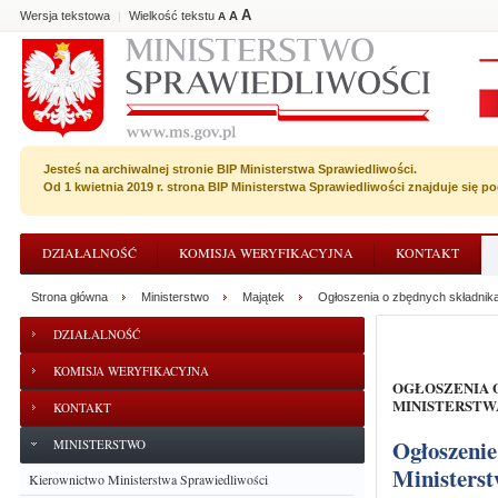
A
Wersja tekstowa
Wielkość tekstu
A
|
A
Jesteś na archiwalnej stronie BIP Ministerstwa Sprawiedliwości.
Od 1 kwietnia 2019 r. strona BIP Ministerstwa Sprawiedliwości znajduje się 
DZIAŁALNOŚĆ
KOMISJA WERYFIKACYJNA
KONTAKT
Strona główna
Ministerstwo
Majątek
Ogłoszenia o zbędnych składnik
DZIAŁALNOŚĆ
KOMISJA WERYFIKACYJNA
OGŁOSZENIA O ZBĘDNYCH SKŁADNIKACH RZECZOWYCH MAJĄTKU RUCHOMEGO
MINISTERSTW
KONTAKT
Ogłoszenie o zużytych i zbędnych składnikach majątku ruchomego
MINISTERSTWO
Ministerst
Kierownictwo Ministerstwa Sprawiedliwości