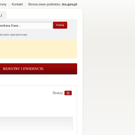
rony
Kontakt
Strona www podmiotu:
ms.gov.pl
|
|
J
kiwanie zaawansowane
REJESTRY I EWIDENCJE
Drukuj