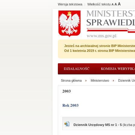
A
Wersja tekstowa
Wielkość tekstu
A
|
A
Jesteś na archiwalnej stronie BIP Ministerst
Od 1 kwietnia 2019 r. strona BIP Ministerst
DZIAŁALNOŚĆ
KOMISJA WERYFIK
Strona główna
Ministerstwo
Dziennik U
2003
Rok 2003
Dziennik Urzędowy MS nr 1 - 5
(liczba 