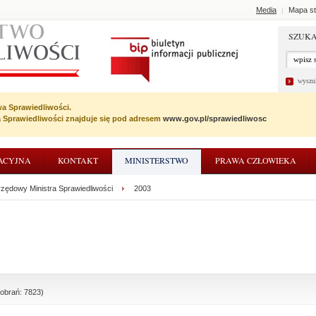
Media
Mapa st
|
SZUKA
wyszu
wa Sprawiedliwości.
wa Sprawiedliwości znajduje się pod adresem
www.gov.pl/sprawiedliwosc
ACYJNA
KONTAKT
MINISTERSTWO
PRAWA CZŁOWIEKA
rzędowy Ministra Sprawiedliwości
2003
pobrań: 7823)