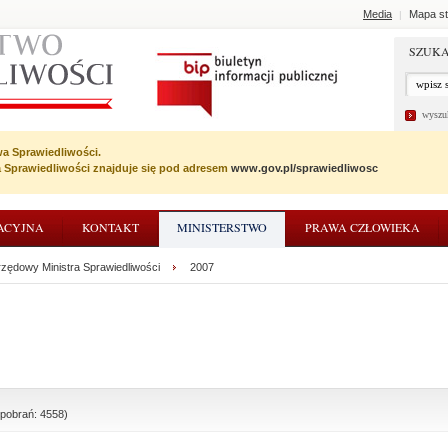
Media
Mapa st
|
SZUKA
wyszu
wa Sprawiedliwości.
wa Sprawiedliwości znajduje się pod adresem
www.gov.pl/sprawiedliwosc
ACYJNA
KONTAKT
MINISTERSTWO
PRAWA CZŁOWIEKA
rzędowy Ministra Sprawiedliwości
2007
 pobrań: 4558)