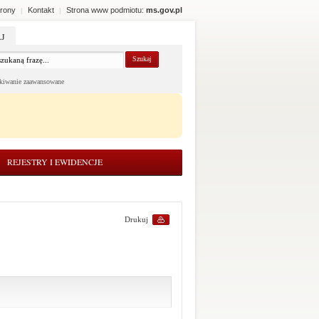
rony
Kontakt
Strona www podmiotu:
ms.gov.pl
|
|
J
kiwanie zaawansowane
REJESTRY I EWIDENCJE
Drukuj