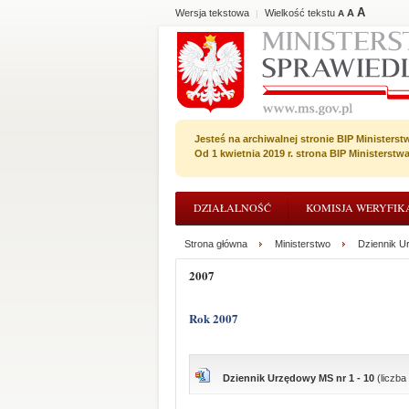
A
Wersja tekstowa
Wielkość tekstu
A
|
A
Jesteś na archiwalnej stronie BIP Ministerst
Od 1 kwietnia 2019 r. strona BIP Ministerst
DZIAŁALNOŚĆ
KOMISJA WERYFIK
Strona główna
Ministerstwo
Dziennik U
2007
Rok 2007
Dziennik Urzędowy MS nr 1 - 10
(liczba