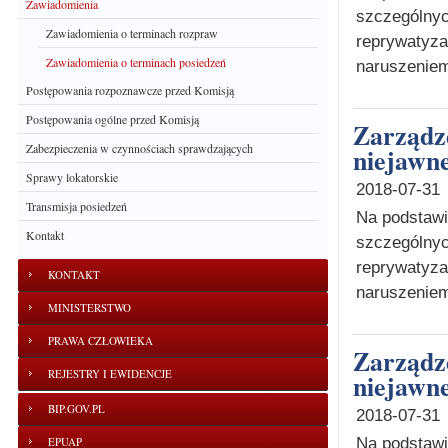
Zawiadomienia
szczególnyc
Zawiadomienia o terminach rozpraw
reprywatyza
Zawiadomienia o terminach posiedzeń
naruszeniem
Postępowania rozpoznawcze przed Komisją
Postępowania ogólne przed Komisją
Zarządzenie o wyznaczeniu terminu posiedzenia
Zabezpieczenia w czynnościach sprawdzających
niejawne
Sprawy lokatorskie
2018-07-31
Transmisja posiedzeń
Na podstawie
Kontakt
szczególnyc
reprywatyza
KONTAKT
naruszeniem
MINISTERSTWO
PRAWA CZŁOWIEKA
Zarządzenie o wyznaczeniu terminu posiedzenia
REJESTRY I EWIDENCJE
niejawne
BIP.GOV.PL
2018-07-31
Na podstawie
EPUAP