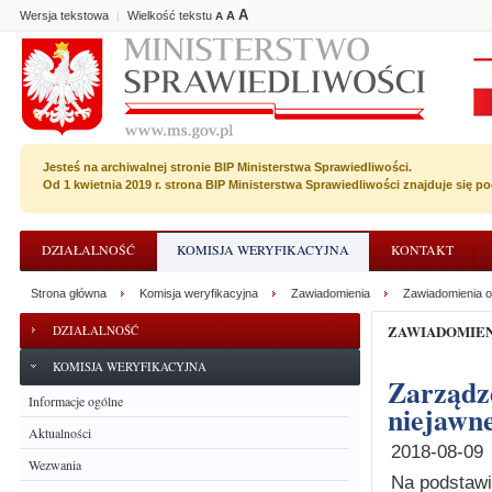
A
Wersja tekstowa
Wielkość tekstu
A
|
A
Jesteś na archiwalnej stronie BIP Ministerstwa Sprawiedliwości.
Od 1 kwietnia 2019 r. strona BIP Ministerstwa Sprawiedliwości znajduje się 
DZIAŁALNOŚĆ
KOMISJA WERYFIKACYJNA
KONTAKT
Strona główna
Komisja weryfikacyjna
Zawiadomienia
Zawiadomienia o
ZAWIADOMIE
DZIAŁALNOŚĆ
KOMISJA WERYFIKACYJNA
Zarządzenie o wyznaczeniu terminu posiedzenia
Informacje ogólne
niejawne
Aktualności
2018-08-09
Wezwania
Na podstawie