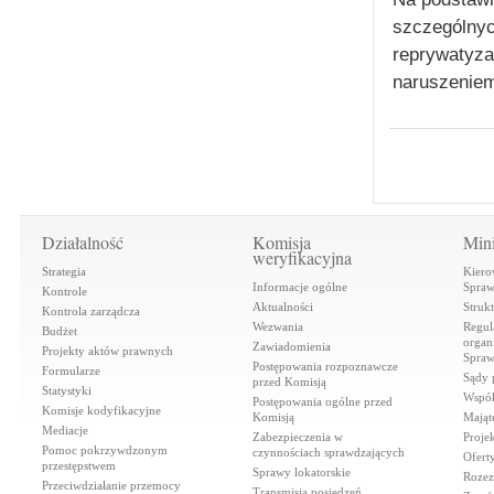
szczególnyc
reprywatyz
naruszeniem
Działalność
Komisja
Mini
weryfikacyjna
Strategia
Kiero
Informacje ogólne
Spraw
Kontrole
Aktualności
Struk
Kontrola zarządcza
Wezwania
Regul
Budżet
organi
Zawiadomienia
Projekty aktów prawnych
Spraw
Postępowania rozpoznawcze
Formularze
Sądy 
przed Komisją
Statystyki
Współ
Postępowania ogólne przed
Komisje kodyfikacyjne
Komisją
Mająt
Mediacje
Zabezpieczenia w
Proje
Pomoc pokrzywdzonym
czynnościach sprawdzających
Ofert
przestępstwem
Sprawy lokatorskie
Rozez
Przeciwdziałanie przemocy
Transmisja posiedzeń