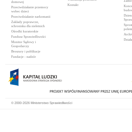
Zamów
domowej
Kontakt
Konce
Przeciwdziałanie przemocy
budow
wobec dzieci
Dzien
Przeciwdziałanie narkomanii
Spraw
Zakłady poprawcze,
Spros
schroniska dla nieletnich
polem
Ośrodki kuratorskie
Archi
Fundusz Sprawiedliwości
Dział
Monitor Sądowy i
Gospodarczy
Broszury i publikacje
Fundacje - nadzór
© 2000-2026 Ministerstwo Sprawiedliwości